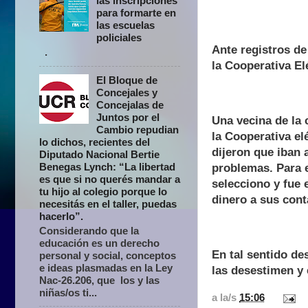
las inscripciones
para formarte en
las escuelas
policiales
Ante registros de
.
la Cooperativa Elé
El Bloque de
Concejales y
Concejalas de
Juntos por el
Una vecina de la 
Cambio repudian
la Cooperativa elé
lo dichos, recientes del
dijeron que iban 
Diputado Nacional Bertie
Benegas Lynch: “La libertad
problemas. Para 
es que si no querés mandar a
selecciono y fue
tu hijo al colegio porque lo
dinero a sus cont
necesitás en el taller, puedas
hacerlo”.
Considerando que la
educación es un derecho
En tal sentido de
personal y social, conceptos
e ideas plasmadas en la Ley
las desestimen y 
Nac-26.206, que los y las
niñas/os ti...
a la/s
15:06