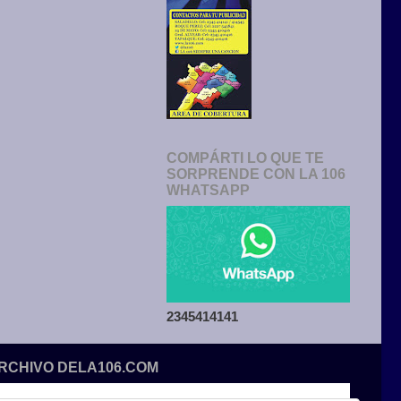
COMPÁRTI LO QUE TE
SORPRENDE CON LA 106
WHATSAPP
2345414141
ARCHIVO DELA106.COM