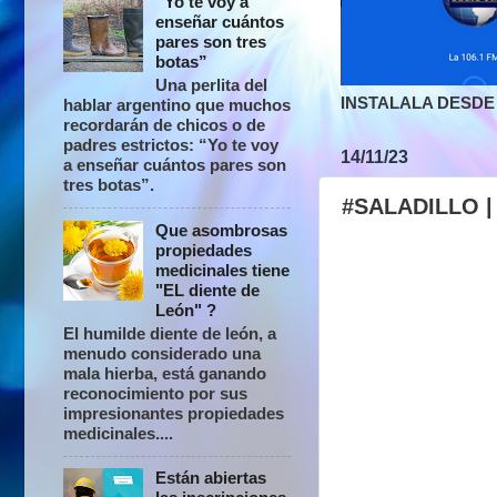
“Yo te voy a
enseñar cuántos
pares son tres
botas”
Una perlita del
INSTALALA DESDE 
hablar argentino que muchos
recordarán de chicos o de
padres estrictos: “Yo te voy
14/11/23
a enseñar cuántos pares son
tres botas”.
#SALADILLO | 
Que asombrosas
propiedades
medicinales tiene
"EL diente de
León" ?
El humilde diente de león, a
menudo considerado una
mala hierba, está ganando
reconocimiento por sus
impresionantes propiedades
medicinales....
Están abiertas