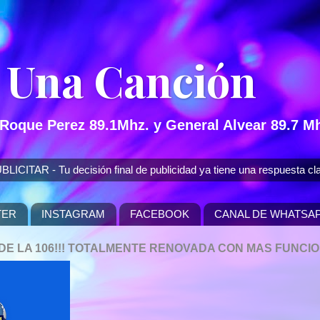
 Una Canción
 Roque Perez 89.1Mhz. y General Alvear 89.7 Mh
 - Tu decisión final de publicidad ya tiene una respuesta cla
TER
INSTAGRAM
FACEBOOK
CANAL DE WHATSA
P DE LA 106!!! TOTALMENTE RENOVADA CON MAS FUNCI