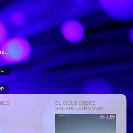
z..
ra.
PP
ONES
EL CIELO SOBRE
SALADILLO EN VIVO