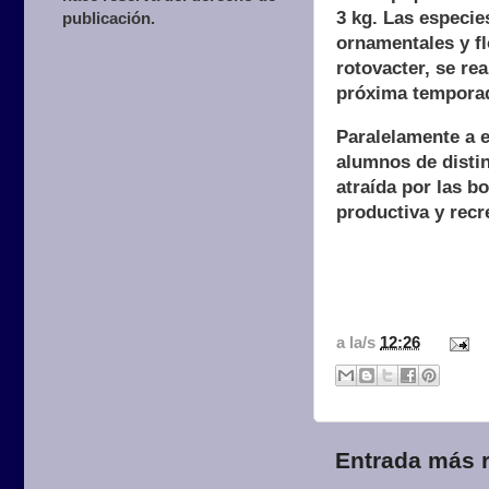
3 kg. Las especie
publicación.
ornamentales y fl
rotovacter, se re
próxima tempora
Paralelamente a e
alumnos de distin
atraída por las b
productiva y recr
a la/s
12:26
Entrada más r