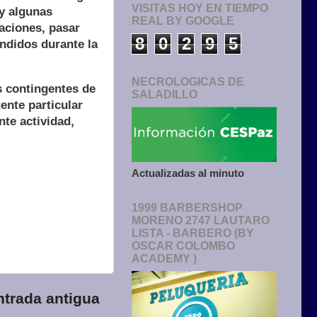
VISITAS HOY EN TIEMPO
 y algunas
REAL BY GOOGLE
taciones, pasar
8
0
2
9
5
endidos durante la
NECROLOGICAS DE
s contingentes de
SALADILLO
ente particular
nte actividad,
Actualizadas al minuto
1999 BARBERSHOP
MORENO 2747 LAUTARO
LISTA - BARBERO (BY
OSCAR COLOMBO
ACADEMY )
ntrada antigua