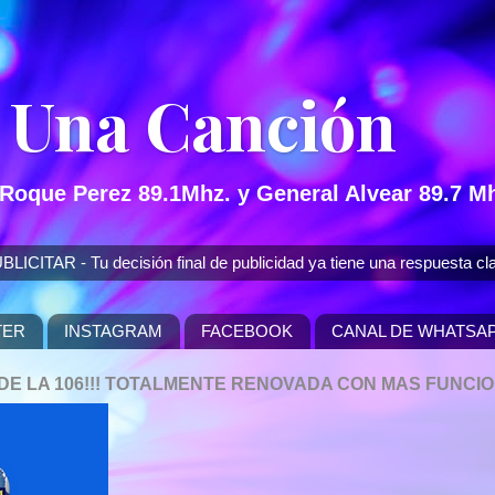
 Una Canción
 Roque Perez 89.1Mhz. y General Alvear 89.7 Mh
 - Tu decisión final de publicidad ya tiene una respuesta cla
TER
INSTAGRAM
FACEBOOK
CANAL DE WHATSA
P DE LA 106!!! TOTALMENTE RENOVADA CON MAS FUNCI