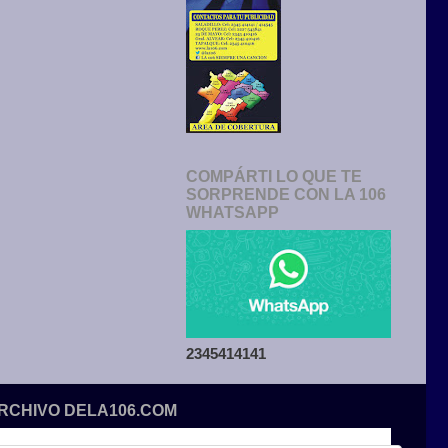
COMPÁRTI LO QUE TE
SORPRENDE CON LA 106
WHATSAPP
2345414141
ARCHIVO DELA106.COM