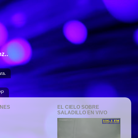
z..
ra.
PP
ONES
EL CIELO SOBRE
SALADILLO EN VIVO