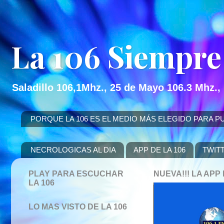
La 106 Siempre
Saladillo 106,1Mhz., 25 de Mayo 106.3 Mhz.,
PORQUE LA 106 ES EL MEDIO MÁS ELEGIDO PARA PUBLICITAR
NECROLOGICAS AL DIA
APP DE LA 106
TWIT
PLAY PARA ESCUCHAR
NUEVA!!! LA AP
LA 106
LO MAS VISTO DE LA 106