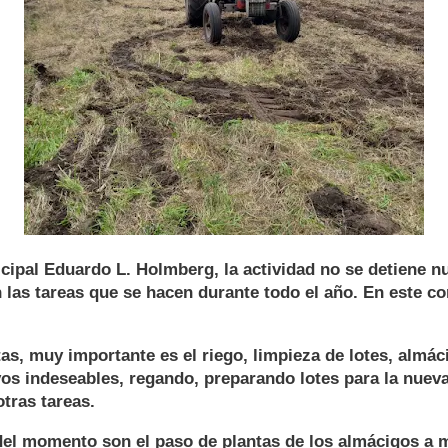
cipal Eduardo L. Holmberg, la actividad no se detiene n
las tareas que se hacen durante todo el año. En este co
as, muy importante es el riego, limpieza de lotes, almá
yos indeseables, regando, preparando lotes para la nuev
otras tareas.
del momento son el paso de plantas de los almácigos a 