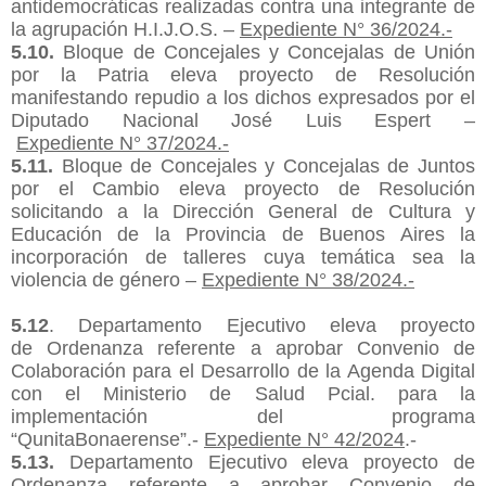
antidemocráticas realizadas contra una integrante de
la agrupación H.I.J.O.S. –
Expediente N° 36/2024.-
5.1
0
.
Bloque de Concejales y Concejalas de Unión
por la Patria eleva proyecto de Resolución
manifestando repudio a los dichos expresados por el
Diputado Nacional José Luis Espert –
Expediente
N°
37/2024.-
5.1
1
.
Bloque de Concejales y Concejalas de Juntos
por el Cambio eleva proyecto de Resolución
solicitando a la Dirección General de Cultura y
Educación de la Provincia de Buenos Aires la
incorporación de talleres cuya temática sea la
violencia de género –
Expediente N° 38/2024.-
5.1
2
. Departamento Ejecutivo eleva proyecto
de
Ordenanza referente a aprobar Convenio de
Colaboración para el Desarrollo de la Agenda Digital
con el Ministerio de Salud Pcial. para la
implementación del programa
“
Qunita
Bonaerense
”.-
Expediente N° 42/2024
.-
5.1
3
.
Departamento Ejecutivo eleva proyecto de
Ordenanza referente a aprobar Convenio de