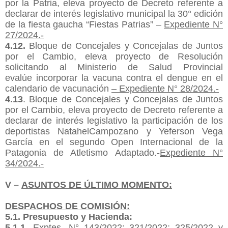
por la Patria, eleva proyecto de Decreto referente a
declarar de interés legislativo municipal la 30° edición
de la fiesta gaucha “Fiestas Patrias” –
Expediente N°
27/2024.-
4.1
2
.
Bloque de Concejales y Concejalas de Juntos
por el Cambio, eleva proyecto de Resolución
solicitando al Ministerio de Salud Provincial
evalúe
incorporar la vacuna contra el dengue en el
calendario de vacunación
– Expediente N° 28/2024.-
4.13
. Bloque de Concejales y Concejalas de Juntos
por el Cambio, eleva proyecto de Decreto referente a
declarar de interés legislativo la participación de los
deportistas
Natahel
Campozano y Yeferson Vega
García en el segundo Open Internacional de la
Patagonia de Atletismo
Adaptado.-
Expediente N°
34/2024.-
V –
ASUNTOS DE ÚLTIMO MOMENTO:
DESPACHOS DE COMISIÓN:
5.1. Presupuesto y Hacienda:
5.1.1.
Exptes
. N° 143/2022; 321/2022; 325/2022 y