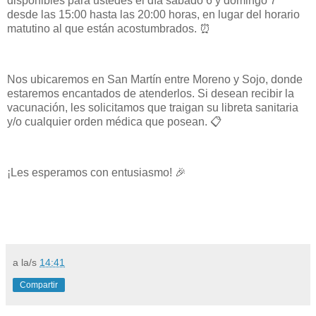
disponibles para ustedes el día sábado 6 y domingo 7
desde las 15:00 hasta las 20:00 horas, en lugar del horario
matutino al que están acostumbrados. ⏰
Nos ubicaremos en San Martín entre Moreno y Sojo, donde
estaremos encantados de atenderlos. Si desean recibir la
vacunación, les solicitamos que traigan su libreta sanitaria
y/o cualquier orden médica que posean. 📋
¡Les esperamos con entusiasmo! 🎉
a la/s
14:41
Compartir