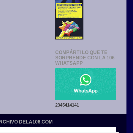
COMPÁRTI LO QUE TE
SORPRENDE CON LA 106
WHATSAPP
2345414141
ARCHIVO DELA106.COM