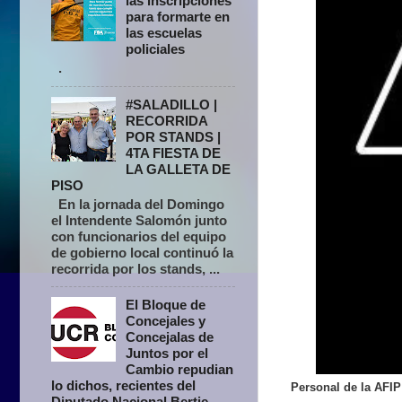
las inscripciones
para formarte en
las escuelas
policiales
.
#SALADILLO |
RECORRIDA
POR STANDS |
4TA FIESTA DE
LA GALLETA DE
PISO
En la jornada del Domingo
el Intendente Salomón junto
con funcionarios del equipo
de gobierno local continuó la
recorrida por los stands, ...
El Bloque de
Concejales y
Concejalas de
Juntos por el
Cambio repudian
lo dichos, recientes del
Personal de la AFIP
Diputado Nacional Bertie