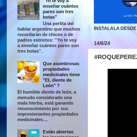
“Yo te voy a
enseñar cuántos
pares son tres
botas”
Una perlita del
INSTALALA DESDE 
hablar argentino que muchos
recordarán de chicos o de
padres estrictos: “Yo te voy
14/6/24
a enseñar cuántos pares son
tres botas”.
#ROQUEPEREZ
Que asombrosas
propiedades
medicinales tiene
"EL diente de
León" ?
El humilde diente de león, a
menudo considerado una
mala hierba, está ganando
reconocimiento por sus
impresionantes propiedades
medicinales....
Están abiertas