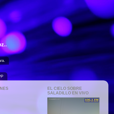
z..
ra.
PP
ONES
EL CIELO SOBRE
SALADILLO EN VIVO