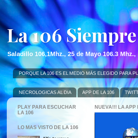
La 106 Siempre
Saladillo 106,1Mhz., 25 de Mayo 106.3 Mhz.,
PORQUE LA 106 ES EL MEDIO MÁS ELEGIDO PARA PUBLICITAR
NECROLOGICAS AL DIA
APP DE LA 106
TWIT
PLAY PARA ESCUCHAR
NUEVA!!! LA AP
LA 106
LO MAS VISTO DE LA 106