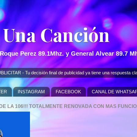
 Una Canción
 Roque Perez 89.1Mhz. y General Alvear 89.7 Mh
 - Tu decisión final de publicidad ya tiene una respuesta cla
TER
INSTAGRAM
FACEBOOK
CANAL DE WHATSA
P DE LA 106!!! TOTALMENTE RENOVADA CON MAS FUNCI