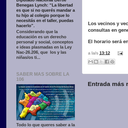
Benegas Lynch: “La libertad
es que si no querés mandar a
tu hijo al colegio porque lo
necesitás en el taller, puedas
Los vecinos y vec
hacerlo”.
consultas en gene
Considerando que la
educación es un derecho
El horario será e
personal y social, conceptos
e ideas plasmadas en la Ley
Nac-26.206, que los y las
a la/s
13:12
niñas/os ti...
SABER MAS SOBRE LA
106
Entrada más r
Todo lo que queres saber a la