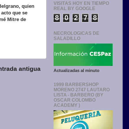
VISITAS HOY EN TIEMPO
Belgrano, quien
REAL BY GOOGLE
l acto que se
8
0
2
7
8
omé Mitre de
NECROLOGICAS DE
SALADILLO
ntrada antigua
Actualizadas al minuto
1999 BARBERSHOP
MORENO 2747 LAUTARO
LISTA - BARBERO (BY
OSCAR COLOMBO
ACADEMY )