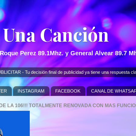
 Una Canción
 Roque Perez 89.1Mhz. y General Alvear 89.7 Mh
 - Tu decisión final de publicidad ya tiene una respuesta cla
TER
INSTAGRAM
FACEBOOK
CANAL DE WHATSA
P DE LA 106!!! TOTALMENTE RENOVADA CON MAS FUNCI