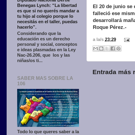
Benegas Lynch: “La libertad
El 20 de junio s
es que si no querés mandar a
falleció ese mism
tu hijo al colegio porque lo
desarrollará maña
necesitás en el taller, puedas
hacerlo”.
Roque Pérez.-
Considerando que la
educación es un derecho
a la/s
23:29
personal y social, conceptos
e ideas plasmadas en la Ley
Nac-26.206, que los y las
niñas/os ti...
Entrada más r
SABER MAS SOBRE LA
106
Todo lo que queres saber a la