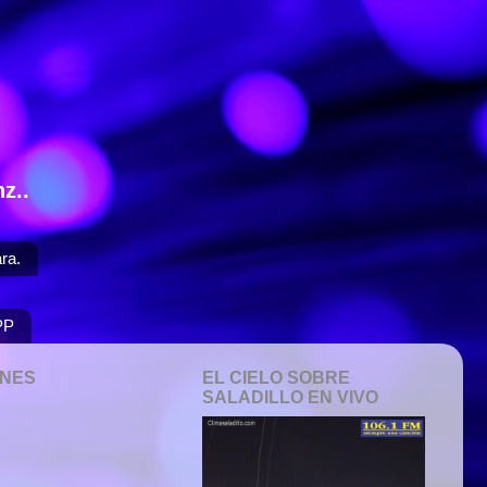
z..
ra.
PP
ONES
EL CIELO SOBRE
SALADILLO EN VIVO