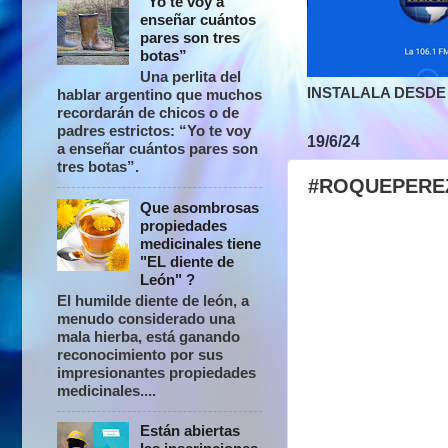
“Yo te voy a
enseñar cuántos
pares son tres
botas”
Una perlita del
INSTALALA DESDE 
hablar argentino que muchos
recordarán de chicos o de
padres estrictos: “Yo te voy
19/6/24
a enseñar cuántos pares son
tres botas”.
#ROQUEPEREZ 
Que asombrosas
propiedades
medicinales tiene
"EL diente de
León" ?
El humilde diente de león, a
menudo considerado una
mala hierba, está ganando
reconocimiento por sus
impresionantes propiedades
medicinales....
Están abiertas