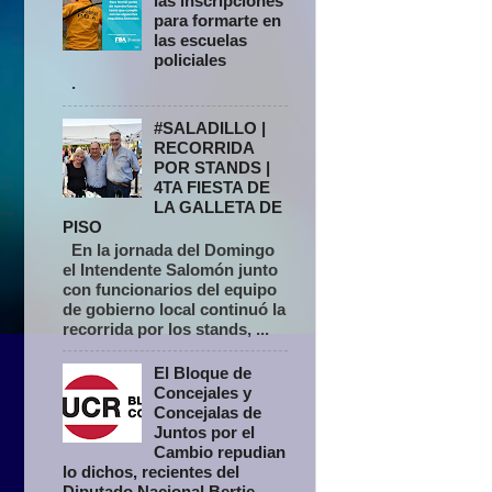
las inscripciones
para formarte en
las escuelas
policiales
.
#SALADILLO |
RECORRIDA
POR STANDS |
4TA FIESTA DE
LA GALLETA DE
PISO
En la jornada del Domingo
el Intendente Salomón junto
con funcionarios del equipo
de gobierno local continuó la
recorrida por los stands, ...
El Bloque de
Concejales y
Concejalas de
Juntos por el
Cambio repudian
lo dichos, recientes del
Diputado Nacional Bertie