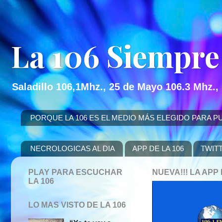
La 106 Siempre
Saladillo 106,1Mhz., 25 de Mayo 106.3 Mhz.,
PORQUE LA 106 ES EL MEDIO MÁS ELEGIDO PARA PUBLICITAR
NECROLOGICAS AL DIA
APP DE LA 106
TWIT
PLAY PARA ESCUCHAR
NUEVA!!! LA AP
LA 106
LO MAS VISTO DE LA 106