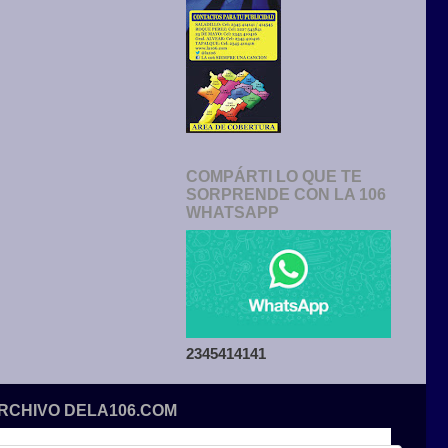
COMPÁRTI LO QUE TE
SORPRENDE CON LA 106
WHATSAPP
2345414141
ARCHIVO DELA106.COM