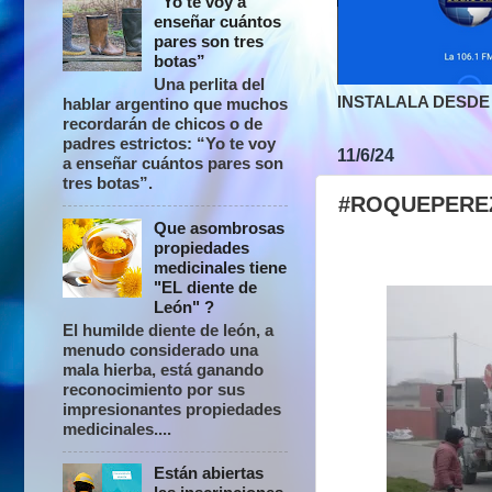
“Yo te voy a
enseñar cuántos
pares son tres
botas”
Una perlita del
INSTALALA DESDE 
hablar argentino que muchos
recordarán de chicos o de
padres estrictos: “Yo te voy
11/6/24
a enseñar cuántos pares son
tres botas”.
#ROQUEPEREZ |
Que asombrosas
propiedades
medicinales tiene
"EL diente de
León" ?
El humilde diente de león, a
menudo considerado una
mala hierba, está ganando
reconocimiento por sus
impresionantes propiedades
medicinales....
Están abiertas