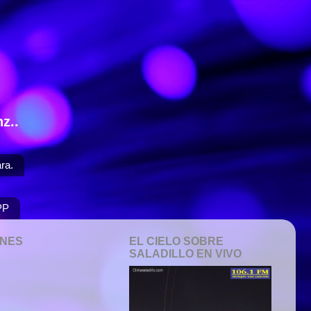
z..
ra.
PP
ONES
EL CIELO SOBRE
SALADILLO EN VIVO