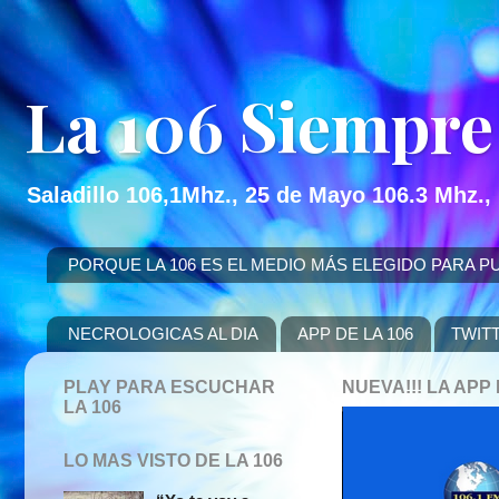
La 106 Siempre
Saladillo 106,1Mhz., 25 de Mayo 106.3 Mhz.,
PORQUE LA 106 ES EL MEDIO MÁS ELEGIDO PARA PUBLICITAR
NECROLOGICAS AL DIA
APP DE LA 106
TWIT
PLAY PARA ESCUCHAR
NUEVA!!! LA AP
LA 106
LO MAS VISTO DE LA 106