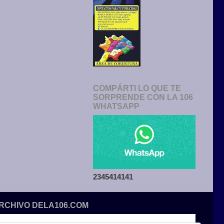
COMPÁRTI LO QUE TE
SORPRENDE CON LA 106
WHATSAPP
2345414141
ARCHIVO DELA106.COM