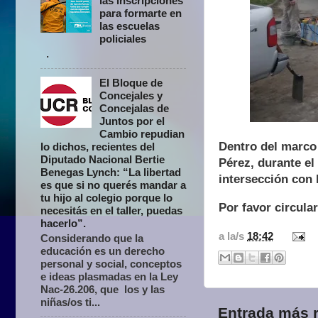
las inscripciones
para formarte en
las escuelas
policiales
.
El Bloque de
Concejales y
Concejalas de
Juntos por el
Cambio repudian
Dentro del marco 
lo dichos, recientes del
Diputado Nacional Bertie
Pérez, durante el
Benegas Lynch: “La libertad
intersección con 
es que si no querés mandar a
tu hijo al colegio porque lo
Por favor circula
necesitás en el taller, puedas
hacerlo”.
a la/s
18:42
Considerando que la
educación es un derecho
personal y social, conceptos
e ideas plasmadas en la Ley
Nac-26.206, que los y las
niñas/os ti...
Entrada más r