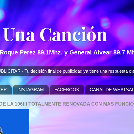
 Una Canción
 Roque Perez 89.1Mhz. y General Alvear 89.7 Mh
 - Tu decisión final de publicidad ya tiene una respuesta cla
TER
INSTAGRAM
FACEBOOK
CANAL DE WHATSA
P DE LA 106!!! TOTALMENTE RENOVADA CON MAS FUNCI