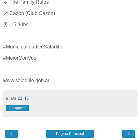
🔹 The Family Rulos
📍 Cazón (Club Cazón)
⏰ 15:30hs
#MunicipalidadDeSaladillo
#MejorConVos
www.saladillo.gob.ar
a la/s
21:45
Compartir
‹
›
Página Principal