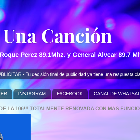
 Una Canción
 Roque Perez 89.1Mhz. y General Alvear 89.7 Mh
 - Tu decisión final de publicidad ya tiene una respuesta cla
TER
INSTAGRAM
FACEBOOK
CANAL DE WHATSA
P DE LA 106!!! TOTALMENTE RENOVADA CON MAS FUNCI