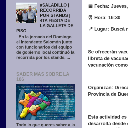
#SALADILLO |
📅 Fecha: Jueves,
RECORRIDA
POR STANDS |
⏰ Hora: 16:30
4TA FIESTA DE
LA GALLETA DE
📍 Lugar: Buscá n
PISO
En la jornada del Domingo
el Intendente Salomón junto
con funcionarios del equipo
Se ofrecerán vacu
de gobierno local continuó la
recorrida por los stands, ...
libreta de vacuna
vacunación como 
SABER MAS SOBRE LA
106
Organizan: Direcc
Provincia de Bue
Esta actividad es
desarrolla desde e
Todo lo que queres saber a la