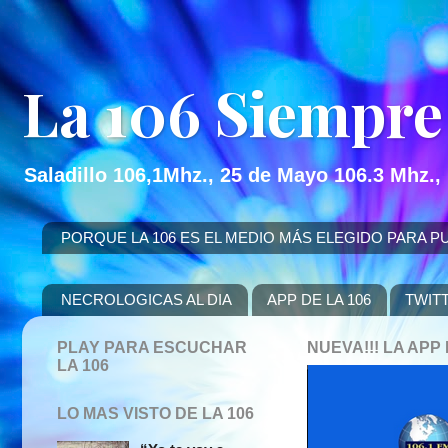
La 106 Siempre
Saladillo 106,1Mhz., 25 de Mayo 106.3 Mhz.,
PORQUE LA 106 ES EL MEDIO MÁS ELEGIDO PARA PUBLICITAR
NECROLOGICAS AL DIA
APP DE LA 106
TWIT
PLAY PARA ESCUCHAR
NUEVA!!! LA AP
LA 106
LO MAS VISTO DE LA 106