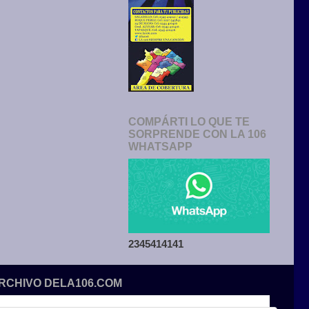
COMPÁRTI LO QUE TE
SORPRENDE CON LA 106
WHATSAPP
2345414141
ARCHIVO DELA106.COM