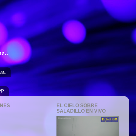
z..
ra.
PP
ONES
EL CIELO SOBRE
SALADILLO EN VIVO