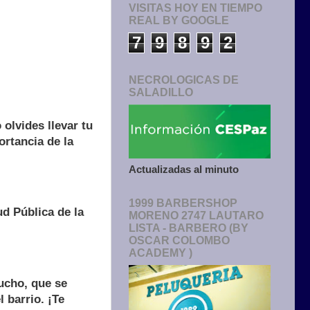
VISITAS HOY EN TIEMPO
REAL BY GOOGLE
7
9
8
9
2
NECROLOGICAS DE
SALADILLO
olvides llevar tu
ortancia de la
Actualizadas al minuto
1999 BARBERSHOP
ud Pública de la
MORENO 2747 LAUTARO
LISTA - BARBERO (BY
OSCAR COLOMBO
ACADEMY )
lucho, que se
l barrio. ¡Te