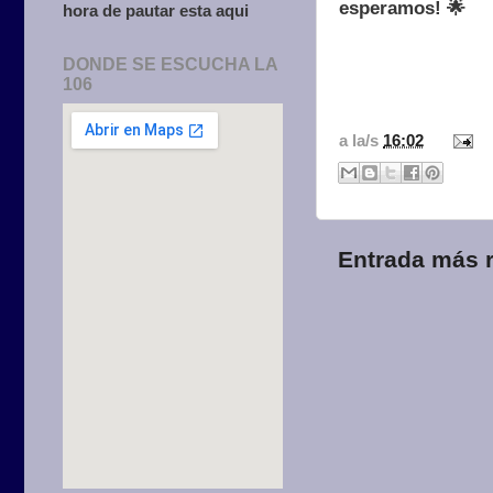
esperamos! 🌟
hora de pautar esta aqui
DONDE SE ESCUCHA LA
106
a la/s
16:02
Entrada más r