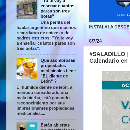
“Yo te voy a
enseñar cuántos
pares son tres
botas”
Una perlita del
INSTALALA DESDE 
hablar argentino que muchos
recordarán de chicos o de
padres estrictos: “Yo te voy
8/7/24
a enseñar cuántos pares son
tres botas”.
#SALADILLO | ¡
Calendario en 
Que asombrosas
propiedades
medicinales tiene
"EL diente de
León" ?
El humilde diente de león, a
menudo considerado una
mala hierba, está ganando
reconocimiento por sus
impresionantes propiedades
medicinales....
Están abiertas