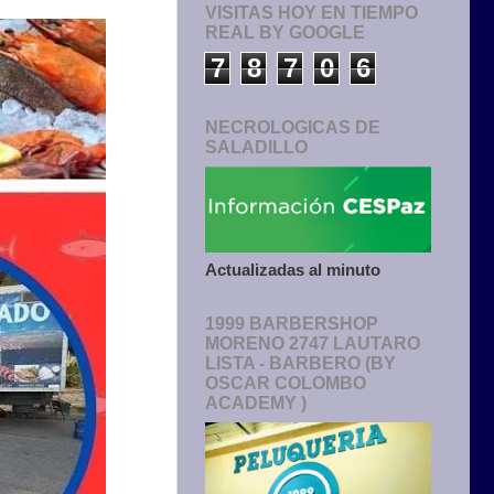
VISITAS HOY EN TIEMPO
REAL BY GOOGLE
7
8
7
0
6
NECROLOGICAS DE
SALADILLO
Actualizadas al minuto
1999 BARBERSHOP
MORENO 2747 LAUTARO
LISTA - BARBERO (BY
OSCAR COLOMBO
ACADEMY )