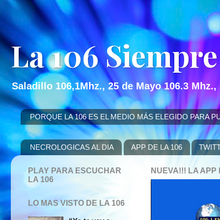
La 106 Siempre
Saladillo 106,1Mhz., 25 de Mayo 106.3 Mhz.,
PORQUE LA 106 ES EL MEDIO MÁS ELEGIDO PARA PUBLICITAR
NECROLOGICAS AL DIA
APP DE LA 106
TWIT
PLAY PARA ESCUCHAR
NUEVA!!! LA AP
LA 106
LO MAS VISTO DE LA 106