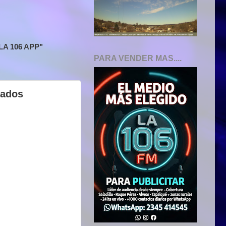
A 106 APP"
PARA VENDER MAS....
cados