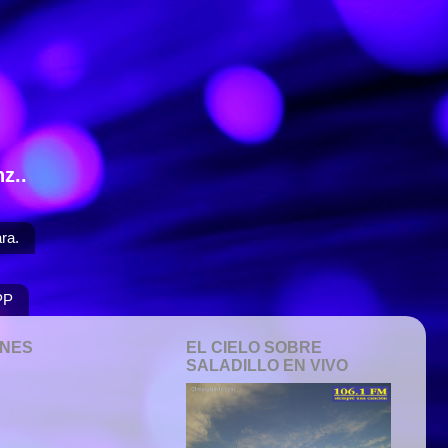
z..
ra.
PP
ONES
EL CIELO SOBRE
SALADILLO EN VIVO