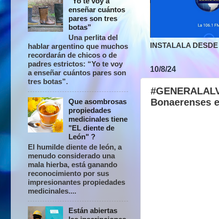
“Yo te voy a
enseñar cuántos
pares son tres
botas”
Una perlita del
INSTALALA DESDE 
hablar argentino que muchos
recordarán de chicos o de
padres estrictos: “Yo te voy
10/8/24
a enseñar cuántos pares son
tres botas”.
#GENERALALVEA
Bonaerenses e
Que asombrosas
propiedades
medicinales tiene
"EL diente de
León" ?
El humilde diente de león, a
menudo considerado una
mala hierba, está ganando
reconocimiento por sus
impresionantes propiedades
medicinales....
Están abiertas