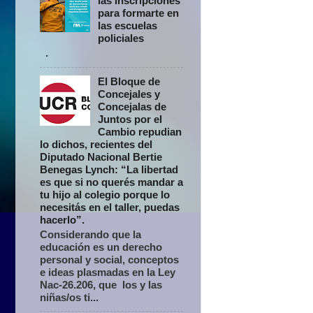
las inscripciones
para formarte en
las escuelas
policiales
.
El Bloque de
Concejales y
Concejalas de
Juntos por el
Cambio repudian
lo dichos, recientes del
Diputado Nacional Bertie
Benegas Lynch: “La libertad
es que si no querés mandar a
tu hijo al colegio porque lo
necesitás en el taller, puedas
hacerlo”.
Considerando que la
educación es un derecho
personal y social, conceptos
e ideas plasmadas en la Ley
Nac-26.206, que los y las
niñas/os ti...