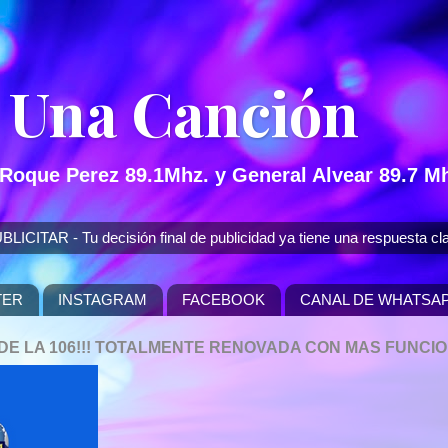
 Una Canción
 Roque Perez 89.1Mhz. y General Alvear 89.7 Mh
 - Tu decisión final de publicidad ya tiene una respuesta cla
TER
INSTAGRAM
FACEBOOK
CANAL DE WHATSA
P DE LA 106!!! TOTALMENTE RENOVADA CON MAS FUNCI