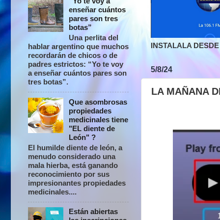
“Yo te voy a
enseñar cuántos
pares son tres
botas”
Una perlita del
INSTALALA DESDE 
hablar argentino que muchos
recordarán de chicos o de
padres estrictos: “Yo te voy
5/8/24
a enseñar cuántos pares son
tres botas”.
LA MAÑANA D
Que asombrosas
propiedades
medicinales tiene
"EL diente de
León" ?
El humilde diente de león, a
menudo considerado una
mala hierba, está ganando
reconocimiento por sus
impresionantes propiedades
medicinales....
Están abiertas