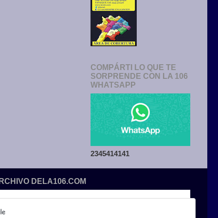
COMPÁRTI LO QUE TE
SORPRENDE CON LA 106
WHATSAPP
2345414141
ARCHIVO DELA106.COM