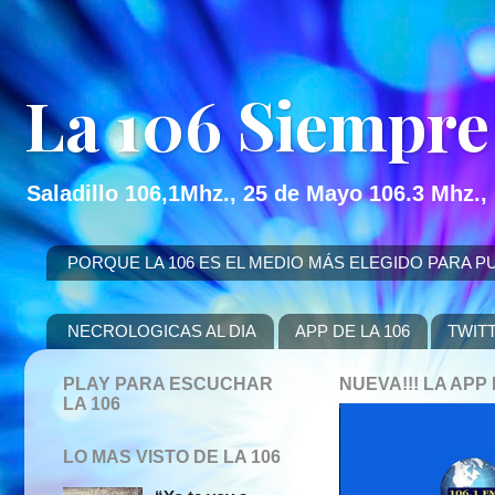
La 106 Siempre
Saladillo 106,1Mhz., 25 de Mayo 106.3 Mhz.,
PORQUE LA 106 ES EL MEDIO MÁS ELEGIDO PARA PUBLICITAR
NECROLOGICAS AL DIA
APP DE LA 106
TWIT
PLAY PARA ESCUCHAR
NUEVA!!! LA AP
LA 106
LO MAS VISTO DE LA 106