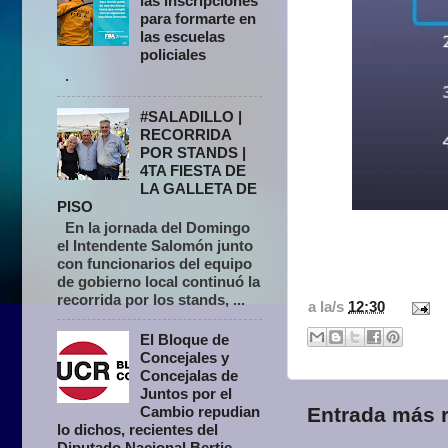
las inscripciones
para formarte en
las escuelas
policiales
.
#SALADILLO |
RECORRIDA
POR STANDS |
4TA FIESTA DE
LA GALLETA DE
PISO
En la jornada del Domingo
el Intendente Salomón junto
con funcionarios del equipo
de gobierno local continuó la
recorrida por los stands, ...
a la/s
12:30
El Bloque de
Concejales y
Concejalas de
Juntos por el
Entrada más r
Cambio repudian
lo dichos, recientes del
Diputado Nacional Bertie