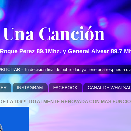
 Una Canción
 Roque Perez 89.1Mhz. y General Alvear 89.7 Mh
 - Tu decisión final de publicidad ya tiene una respuesta cla
TER
INSTAGRAM
FACEBOOK
CANAL DE WHATSA
P DE LA 106!!! TOTALMENTE RENOVADA CON MAS FUNCI