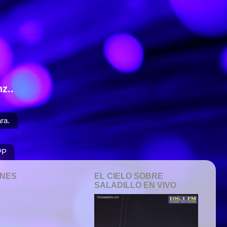
z..
ra.
PP
ONES
EL CIELO SOBRE
SALADILLO EN VIVO