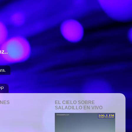
z..
ra.
PP
ONES
EL CIELO SOBRE
SALADILLO EN VIVO