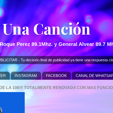
 Una Canción
 Roque Perez 89.1Mhz. y General Alvear 89.7 Mh
 - Tu decisión final de publicidad ya tiene una respuesta cla
TER
INSTAGRAM
FACEBOOK
CANAL DE WHATSA
P DE LA 106!!! TOTALMENTE RENOVADA CON MAS FUNCI