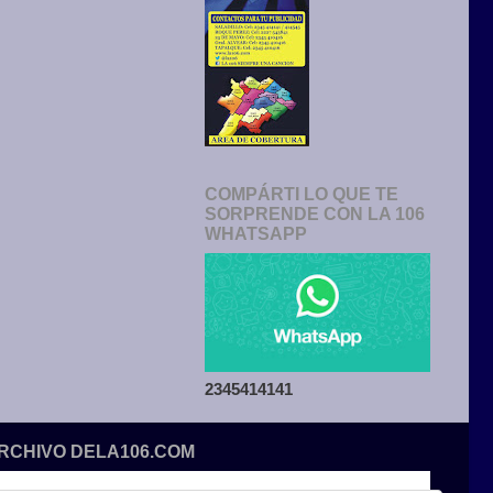
COMPÁRTI LO QUE TE
SORPRENDE CON LA 106
WHATSAPP
2345414141
ARCHIVO DELA106.COM