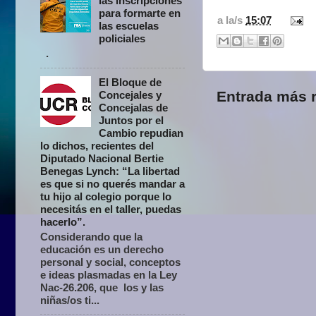
las inscripciones
para formarte en
a la/s
15:07
las escuelas
policiales
.
El Bloque de
Entrada más r
Concejales y
Concejalas de
Juntos por el
Cambio repudian
lo dichos, recientes del
Diputado Nacional Bertie
Benegas Lynch: “La libertad
es que si no querés mandar a
tu hijo al colegio porque lo
necesitás en el taller, puedas
hacerlo”.
Considerando que la
educación es un derecho
personal y social, conceptos
e ideas plasmadas en la Ley
Nac-26.206, que los y las
niñas/os ti...