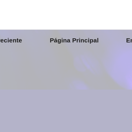
eciente
Página Principal
E