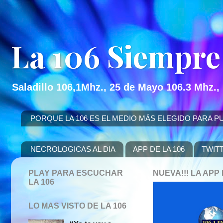
La 106 Siempre
Saladillo 106,1Mhz., 25 de Mayo 106.3 Mhz.,
PORQUE LA 106 ES EL MEDIO MÁS ELEGIDO PARA PUBLICITAR
NECROLOGICAS AL DIA
APP DE LA 106
TWIT
PLAY PARA ESCUCHAR
NUEVA!!! LA AP
LA 106
LO MAS VISTO DE LA 106