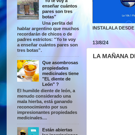
“Yo te voy a
enseñar cuántos
pares son tres
botas”
Una perlita del
INSTALALA DESDE 
hablar argentino que muchos
recordarán de chicos o de
padres estrictos: “Yo te voy
13/8/24
a enseñar cuántos pares son
tres botas”.
LA MAÑANA D
Que asombrosas
propiedades
medicinales tiene
"EL diente de
León" ?
El humilde diente de león, a
menudo considerado una
mala hierba, está ganando
reconocimiento por sus
impresionantes propiedades
medicinales....
Están abiertas