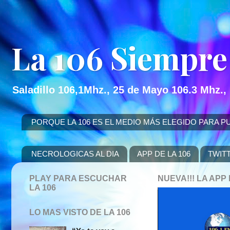
La 106 Siempre
Saladillo 106,1Mhz., 25 de Mayo 106.3 Mhz.,
PORQUE LA 106 ES EL MEDIO MÁS ELEGIDO PARA PUBLICITAR
NECROLOGICAS AL DIA
APP DE LA 106
TWIT
PLAY PARA ESCUCHAR
NUEVA!!! LA AP
LA 106
LO MAS VISTO DE LA 106