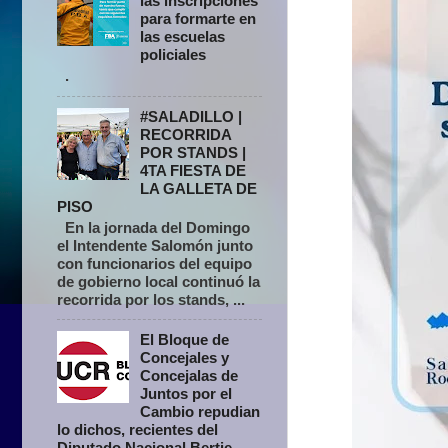
las inscripciones
para formarte en
las escuelas
policiales
.
#SALADILLO |
RECORRIDA
POR STANDS |
4TA FIESTA DE
LA GALLETA DE
PISO
En la jornada del Domingo
el Intendente Salomón junto
con funcionarios del equipo
de gobierno local continuó la
recorrida por los stands, ...
El Bloque de
Concejales y
Concejalas de
Juntos por el
Cambio repudian
lo dichos, recientes del
Diputado Nacional Bertie