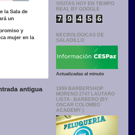
VISITAS HOY EN TIEMPO
REAL BY GOOGLE
e la Sala de
7
9
4
5
6
ará un
mpromiso y
NECROLOGICAS DE
ica mujer en la
SALADILLO
Actualizadas al minuto
ntrada antigua
1999 BARBERSHOP
MORENO 2747 LAUTARO
LISTA - BARBERO (BY
OSCAR COLOMBO
ACADEMY )