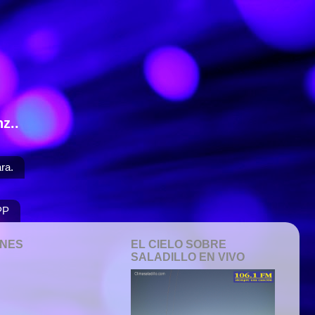
z..
ra.
PP
ONES
EL CIELO SOBRE
SALADILLO EN VIVO