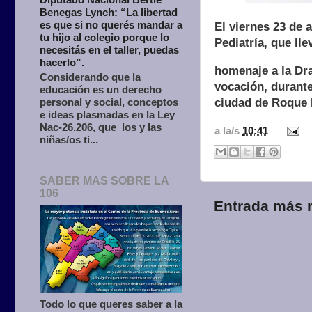
Benegas Lynch: “La libertad
es que si no querés mandar a
El viernes 23 de 
tu hijo al colegio porque lo
Pediatría, que ll
necesitás en el taller, puedas
hacerlo”.
homenaje a la Dra
Considerando que la
vocación, durante
educación es un derecho
ciudad de Roque 
personal y social, conceptos
e ideas plasmadas en la Ley
Nac-26.206, que los y las
a la/s
10:41
niñas/os ti...
SABER MAS SOBRE LA
106
Entrada más r
Todo lo que queres saber a la