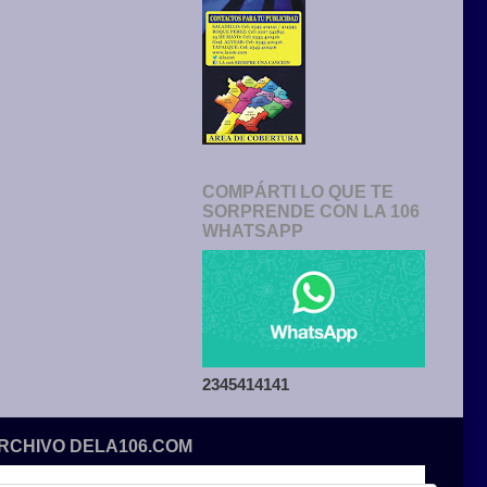
COMPÁRTI LO QUE TE
SORPRENDE CON LA 106
WHATSAPP
2345414141
ARCHIVO DELA106.COM