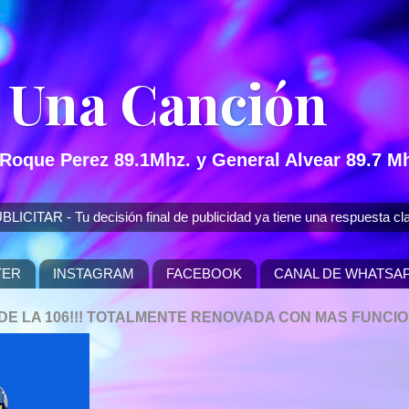
 Una Canción
 Roque Perez 89.1Mhz. y General Alvear 89.7 Mh
 - Tu decisión final de publicidad ya tiene una respuesta cla
TER
INSTAGRAM
FACEBOOK
CANAL DE WHATSA
P DE LA 106!!! TOTALMENTE RENOVADA CON MAS FUNCI