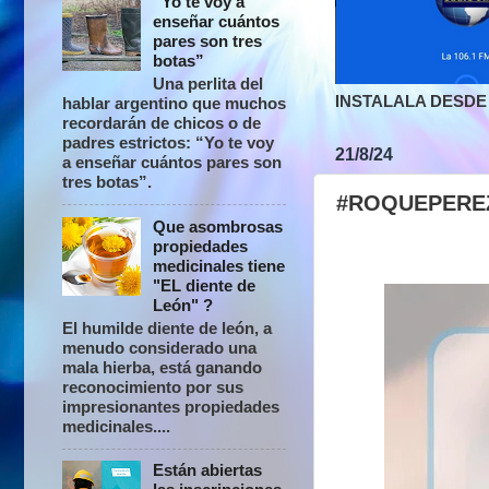
“Yo te voy a
enseñar cuántos
pares son tres
botas”
Una perlita del
INSTALALA DESDE 
hablar argentino que muchos
recordarán de chicos o de
padres estrictos: “Yo te voy
21/8/24
a enseñar cuántos pares son
tres botas”.
#ROQUEPEREZ |
Que asombrosas
propiedades
medicinales tiene
"EL diente de
León" ?
El humilde diente de león, a
menudo considerado una
mala hierba, está ganando
reconocimiento por sus
impresionantes propiedades
medicinales....
Están abiertas