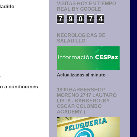
VISITAS HOY EN TIEMPO
adillo
REAL BY GOOGLE
7
9
0
7
4
NECROLOGICAS DE
SALADILLO
.
Actualizadas al minuto
to a condiciones
1999 BARBERSHOP
MORENO 2747 LAUTARO
LISTA - BARBERO (BY
OSCAR COLOMBO
ACADEMY )