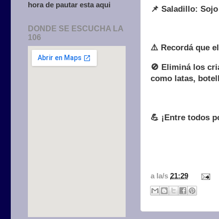
hora de pautar esta aqui
📌 Saladillo: Soj
DONDE SE ESCUCHA LA
106
⚠️ Recordá que el
🚫 Eliminá los cr
como latas, botel
💪 ¡Entre todos 
a la/s
21:29