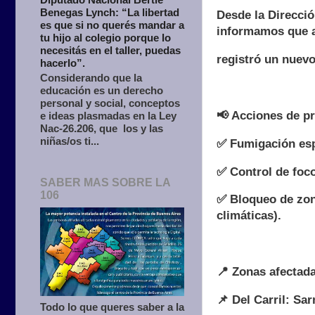
Benegas Lynch: “La libertad
Desde la Direcció
es que si no querés mandar a
informamos que a
tu hijo al colegio porque lo
necesitás en el taller, puedas
registró un nuev
hacerlo”.
Considerando que la
educación es un derecho
personal y social, conceptos
📢 Acciones de pr
e ideas plasmadas en la Ley
Nac-26.206, que los y las
niñas/os ti...
✅ Fumigación esp
✅ Control de foc
SABER MAS SOBRE LA
106
✅ Bloqueo de zona
climáticas).
📍 Zonas afectad
📌 Del Carril: Sa
Todo lo que queres saber a la