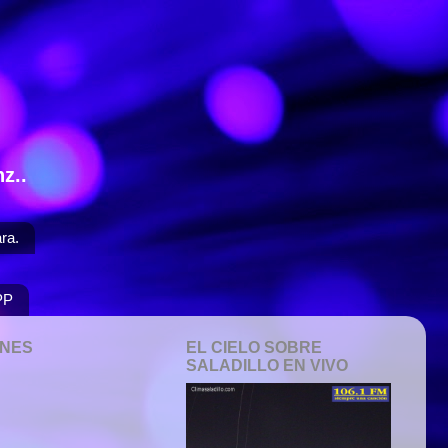
z..
ra.
PP
ONES
EL CIELO SOBRE
SALADILLO EN VIVO