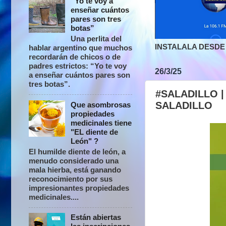
“Yo te voy a
enseñar cuántos
pares son tres
botas”
Una perlita del
INSTALALA DESDE 
hablar argentino que muchos
recordarán de chicos o de
padres estrictos: “Yo te voy
26/3/25
a enseñar cuántos pares son
tres botas”.
#SALADILLO 
SALADILLO
Que asombrosas
propiedades
medicinales tiene
"EL diente de
León" ?
El humilde diente de león, a
menudo considerado una
mala hierba, está ganando
reconocimiento por sus
impresionantes propiedades
medicinales....
Están abiertas