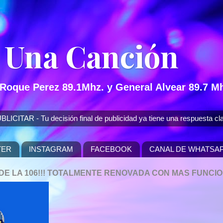
 Una Canción
 Roque Perez 89.1Mhz. y General Alvear 89.7 Mh
 - Tu decisión final de publicidad ya tiene una respuesta cla
TER
INSTAGRAM
FACEBOOK
CANAL DE WHATSA
P DE LA 106!!! TOTALMENTE RENOVADA CON MAS FUNCI