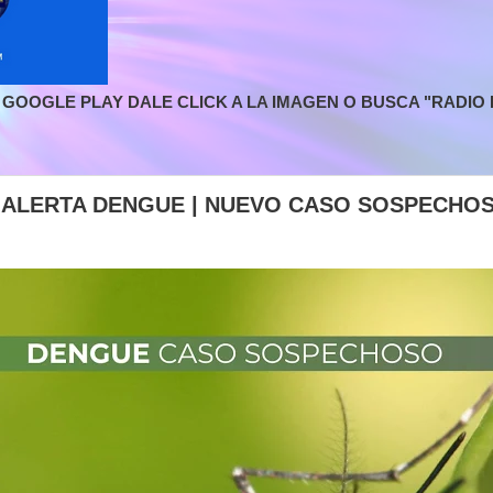
GOOGLE PLAY DALE CLICK A LA IMAGEN O BUSCA "RADIO L
| ALERTA DENGUE | NUEVO CASO SOSPECHO