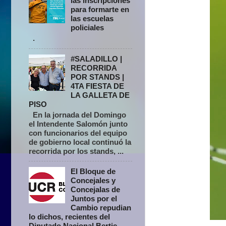
las inscripciones
para formarte en
las escuelas
policiales
.
#SALADILLO |
RECORRIDA
POR STANDS |
4TA FIESTA DE
LA GALLETA DE
PISO
En la jornada del Domingo
el Intendente Salomón junto
con funcionarios del equipo
de gobierno local continuó la
recorrida por los stands, ...
El Bloque de
Concejales y
Concejalas de
Juntos por el
Cambio repudian
lo dichos, recientes del
Diputado Nacional Bertie