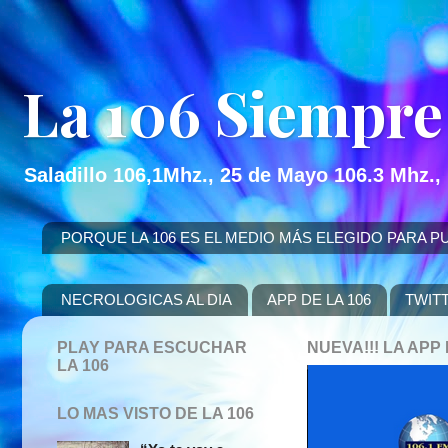
La 106 Siempre
Saladillo 106,1Mhz., 25 de Mayo 106.3 Mhz.,
PORQUE LA 106 ES EL MEDIO MÁS ELEGIDO PARA PUBLICITAR
NECROLOGICAS AL DIA
APP DE LA 106
TWIT
PLAY PARA ESCUCHAR
NUEVA!!! LA AP
LA 106
LO MAS VISTO DE LA 106