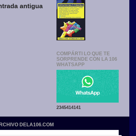
ntrada antigua
COMPÁRTI LO QUE TE
SORPRENDE CON LA 106
WHATSAPP
2345414141
ARCHIVO DELA106.COM