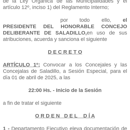
de la Ley Orgánica de las Municipalidades y el
artículo 12º, inciso 1) del Reglamento Interno;
por todo ello,
el
PRESIDENTE DEL HONORABLE CONCEJO
DELIBERANTE DE SALADILLO,
en uso de sus
atribuciones, acuerda y sanciona el siguiente
D E C R E T O
ARTÍCULO 1º:
Convocar a los Concejales y las
Concejalas de Saladillo, a Sesión Especial, para el
día
01
de abril de 2025, a las
22:00
Hs. - Inicio de la Sesión
a fin de tratar el siguiente
O R D E N D E L D Í A
1 -
Departamento Ejecutivo eleva documentación de