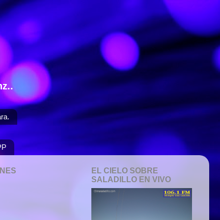
z..
ra.
PP
ONES
EL CIELO SOBRE
SALADILLO EN VIVO