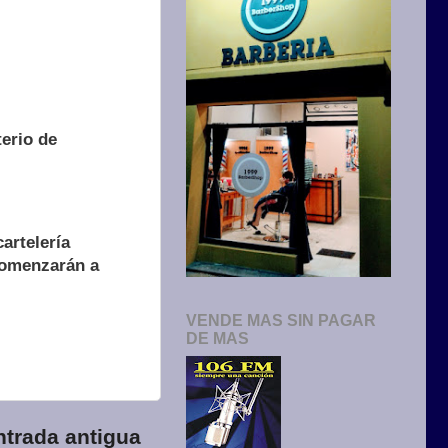
terio de
artelería
comenzarán a
VENDE MAS SIN PAGAR
DE MAS
ntrada antigua