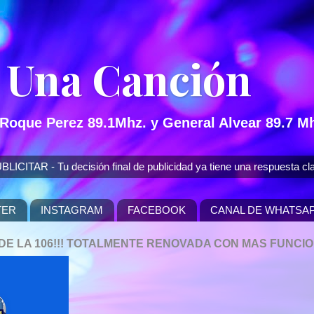
 Una Canción
 Roque Perez 89.1Mhz. y General Alvear 89.7 Mh
 - Tu decisión final de publicidad ya tiene una respuesta cla
TER
INSTAGRAM
FACEBOOK
CANAL DE WHATSA
P DE LA 106!!! TOTALMENTE RENOVADA CON MAS FUNCI