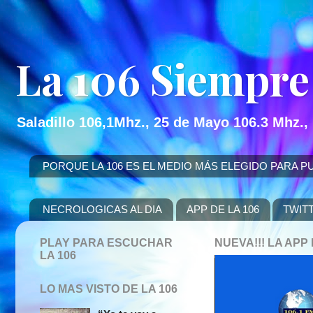
La 106 Siempre
Saladillo 106,1Mhz., 25 de Mayo 106.3 Mhz.,
PORQUE LA 106 ES EL MEDIO MÁS ELEGIDO PARA PUBLICITAR
NECROLOGICAS AL DIA
APP DE LA 106
TWIT
PLAY PARA ESCUCHAR
NUEVA!!! LA AP
LA 106
LO MAS VISTO DE LA 106