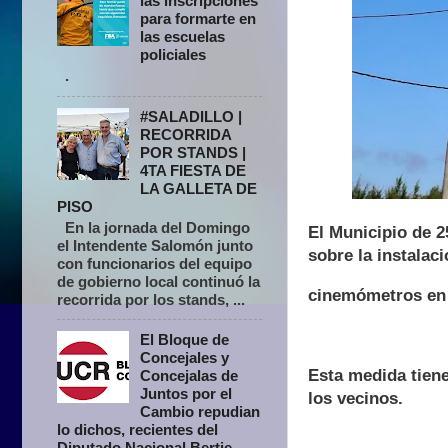
las inscripciones
para formarte en
las escuelas
policiales
.
#SALADILLO |
RECORRIDA
POR STANDS |
4TA FIESTA DE
LA GALLETA DE
PISO
En la jornada del Domingo
El Municipio de 2
el Intendente Salomón junto
sobre la instalac
con funcionarios del equipo
de gobierno local continuó la
cinemómetros en 
recorrida por los stands, ...
El Bloque de
Concejales y
Esta medida tiene
Concejalas de
Juntos por el
los vecinos.
Cambio repudian
lo dichos, recientes del
Diputado Nacional Bertie