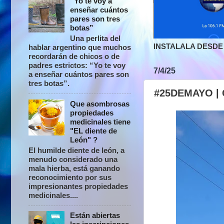
“Yo te voy a
enseñar cuántos
pares son tres
botas”
Una perlita del
INSTALALA DESDE 
hablar argentino que muchos
recordarán de chicos o de
padres estrictos: “Yo te voy
7/4/25
a enseñar cuántos pares son
tres botas”.
#25DEMAYO |
Que asombrosas
propiedades
medicinales tiene
"EL diente de
León" ?
El humilde diente de león, a
menudo considerado una
mala hierba, está ganando
reconocimiento por sus
impresionantes propiedades
medicinales....
Están abiertas