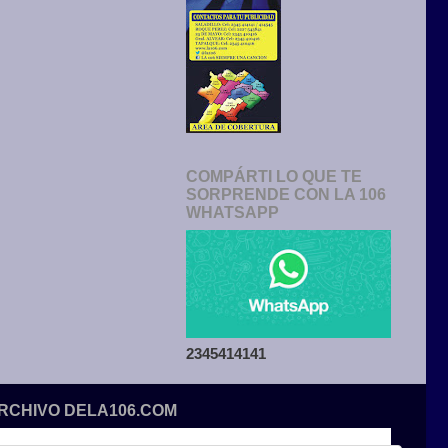
COMPÁRTI LO QUE TE
SORPRENDE CON LA 106
WHATSAPP
2345414141
ARCHIVO DELA106.COM