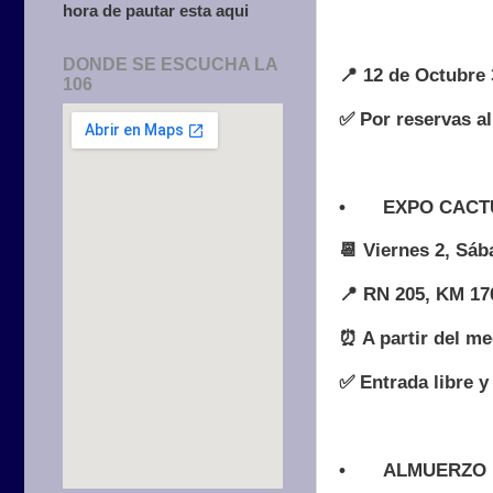
hora de pautar esta aqui
DONDE SE ESCUCHA LA
📍 12 de Octubre
106
✅ Por reservas a
•
EXPO CACT
📆 Viernes 2, Sá
📍 RN 205, KM 170
⏰ A partir del me
✅ Entrada libre y
•
ALMUERZO 