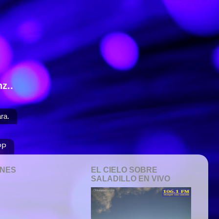
z..
ra.
PP
ONES
EL CIELO SOBRE
SALADILLO EN VIVO