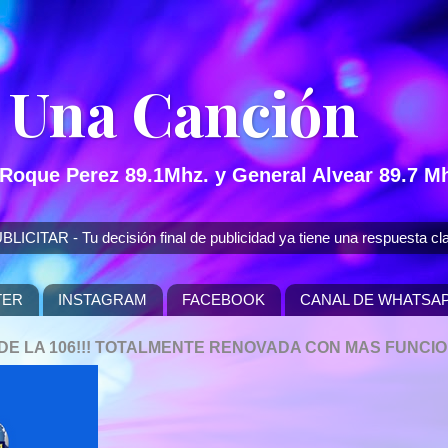
 Una Canción
 Roque Perez 89.1Mhz. y General Alvear 89.7 Mh
 - Tu decisión final de publicidad ya tiene una respuesta cla
TER
INSTAGRAM
FACEBOOK
CANAL DE WHATSA
P DE LA 106!!! TOTALMENTE RENOVADA CON MAS FUNCI