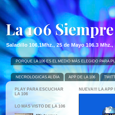
La 106 Siempre
Saladillo 106,1Mhz., 25 de Mayo 106.3 Mhz.,
PORQUE LA 106 ES EL MEDIO MÁS ELEGIDO PARA PUBLICITAR
NECROLOGICAS AL DIA
APP DE LA 106
TWIT
PLAY PARA ESCUCHAR
NUEVA!!! LA AP
LA 106
LO MAS VISTO DE LA 106