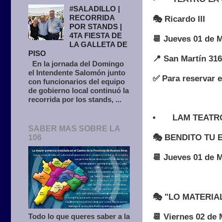
#SALADILLO |
RECORRIDA
🎭 Ricardo III
POR STANDS |
4TA FIESTA DE
📆 Jueves 01 de 
LA GALLETA DE
PISO
📍 San Martín 31
En la jornada del Domingo
el Intendente Salomón junto
✅ Para reservar e
con funcionarios del equipo
de gobierno local continuó la
recorrida por los stands, ...
•
LAM TEATR
SABER MAS SOBRE LA
🎭 BENDITO TU 
106
📆 Jueves 01 de 
🎭 "LO MATERIA
📆 Viernes 02 de 
Todo lo que queres saber a la