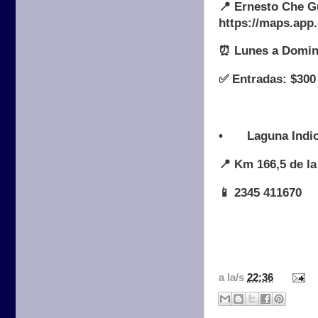
📍 Ernesto Che G
https://maps.ap
⏰ Lunes a Doming
✅ Entradas: $300
•
Laguna Indi
📍 Km 166,5 de la
📱 2345 411670
a la/s
22:36