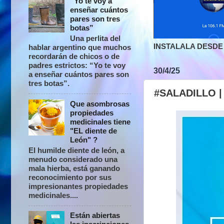
“Yo te voy a
enseñar cuántos
pares son tres
botas”
Una perlita del
INSTALALA DESDE 
hablar argentino que muchos
recordarán de chicos o de
padres estrictos: “Yo te voy
30/4/25
a enseñar cuántos pares son
tres botas”.
#SALADILLO 
Que asombrosas
propiedades
medicinales tiene
"EL diente de
León" ?
El humilde diente de león, a
menudo considerado una
mala hierba, está ganando
reconocimiento por sus
impresionantes propiedades
medicinales....
Están abiertas