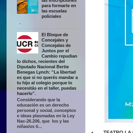
las inscripciones
para formarte en
las escuelas
policiales
.
El Bloque de
Concejales y
Concejalas de
Juntos por el
Cambio repudian
lo dichos, recientes del
Diputado Nacional Bertie
Benegas Lynch: “La libertad
es que si no querés mandar a
tu hijo al colegio porque lo
necesitás en el taller, puedas
hacerlo”.
Considerando que la
educación es un derecho
personal y social, conceptos
e ideas plasmadas en la Ley
Nac-26.206, que los y las
niñas/os ti...
•
TEATRO LA