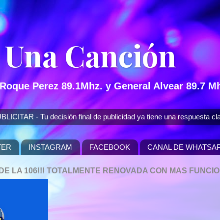
 Una Canción
 Roque Perez 89.1Mhz. y General Alvear 89.7 Mh
 - Tu decisión final de publicidad ya tiene una respuesta cla
TER
INSTAGRAM
FACEBOOK
CANAL DE WHATSA
P DE LA 106!!! TOTALMENTE RENOVADA CON MAS FUNCI