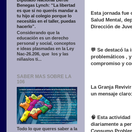
Benegas Lynch: “La libertad
es que si no querés mandar a
Esta jornada fue
tu hijo al colegio porque lo
Salud Mental, dep
necesitás en el taller, puedas
Dirección de Juve
hacerlo”.
Considerando que la
educación es un derecho
personal y social, conceptos
e ideas plasmadas en la Ley
💬 Se destacó la 
Nac-26.206, que los y las
problemáticos , y
niñas/os ti...
compromiso y co
SABER MAS SOBRE LA
106
La Granja Revivir
un mensaje claro
🧠 Esta actividad
diariamente a pe
Todo lo que queres saber a la
Consumo Problemá