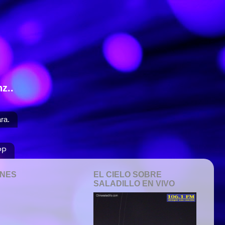
z..
ra.
PP
ONES
EL CIELO SOBRE
SALADILLO EN VIVO