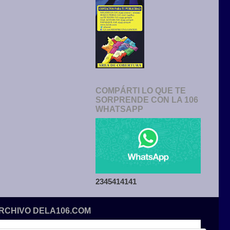
COMPÁRTI LO QUE TE
SORPRENDE CON LA 106
WHATSAPP
2345414141
ARCHIVO DELA106.COM