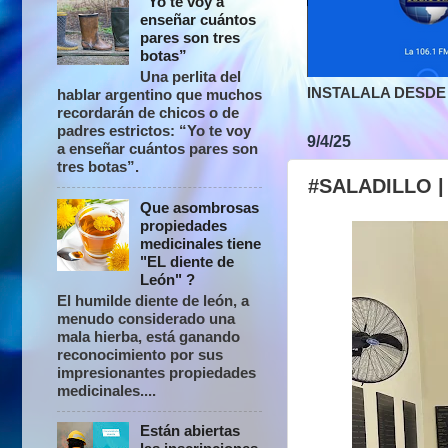
“Yo te voy a
enseñar cuántos
pares son tres
botas”
Una perlita del
INSTALALA DESDE 
hablar argentino que muchos
recordarán de chicos o de
padres estrictos: “Yo te voy
9/4/25
a enseñar cuántos pares son
tres botas”.
#SALADILLO |
Que asombrosas
propiedades
medicinales tiene
"EL diente de
León" ?
El humilde diente de león, a
menudo considerado una
mala hierba, está ganando
reconocimiento por sus
impresionantes propiedades
medicinales....
Están abiertas