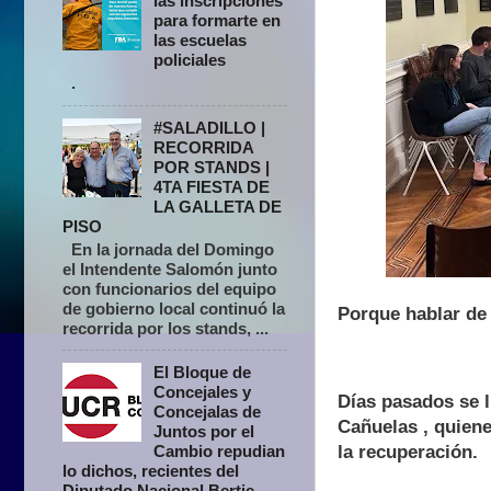
las inscripciones
para formarte en
las escuelas
policiales
.
#SALADILLO |
RECORRIDA
POR STANDS |
4TA FIESTA DE
LA GALLETA DE
PISO
En la jornada del Domingo
el Intendente Salomón junto
con funcionarios del equipo
de gobierno local continuó la
Porque hablar de
recorrida por los stands, ...
El Bloque de
Concejales y
Días pasados ​​se
Concejalas de
Cañuelas , quiene
Juntos por el
la recuperación.
Cambio repudian
lo dichos, recientes del
Diputado Nacional Bertie