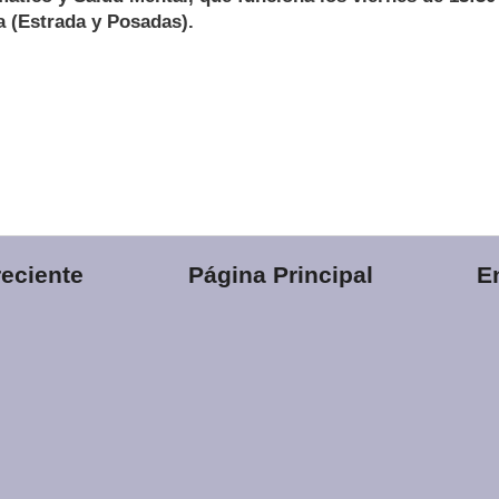
a (Estrada y Posadas).
eciente
Página Principal
E