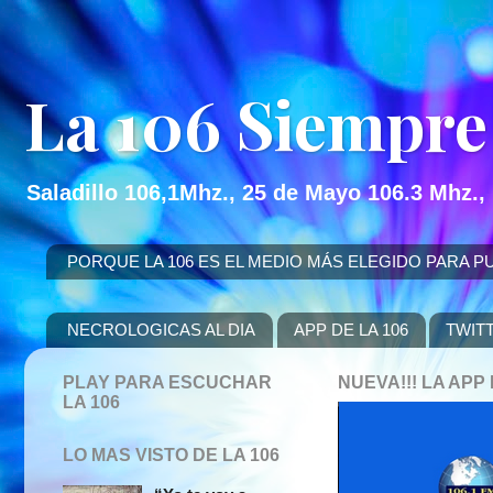
La 106 Siempre
Saladillo 106,1Mhz., 25 de Mayo 106.3 Mhz.,
PORQUE LA 106 ES EL MEDIO MÁS ELEGIDO PARA PUBLICITAR
NECROLOGICAS AL DIA
APP DE LA 106
TWIT
PLAY PARA ESCUCHAR
NUEVA!!! LA AP
LA 106
LO MAS VISTO DE LA 106