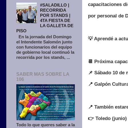
capacitaciones d
#SALADILLO |
RECORRIDA
POR STANDS |
por personal de D
4TA FIESTA DE
LA GALLETA DE
PISO
En la jornada del Domingo
💡 Aprendé a actu
el Intendente Salomón junto
con funcionarios del equipo
de gobierno local continuó la
recorrida por los stands, ...
📆 Próxima capac
📌 Sábado 10 de 
SABER MAS SOBRE LA
106
📍 Galpón Cultura
📍 También estar
👉 Toledo (junio)
Todo lo que queres saber a la