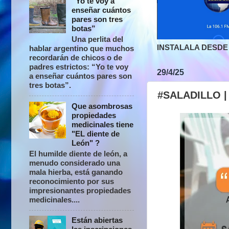
“Yo te voy a
enseñar cuántos
pares son tres
botas”
Una perlita del
INSTALALA DESDE 
hablar argentino que muchos
recordarán de chicos o de
padres estrictos: “Yo te voy
29/4/25
a enseñar cuántos pares son
tres botas”.
#SALADILLO |
Que asombrosas
propiedades
medicinales tiene
"EL diente de
León" ?
El humilde diente de león, a
menudo considerado una
mala hierba, está ganando
reconocimiento por sus
impresionantes propiedades
medicinales....
Están abiertas