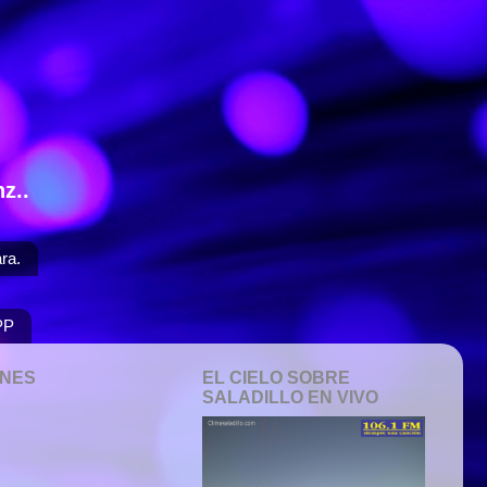
z..
ra.
PP
ONES
EL CIELO SOBRE
SALADILLO EN VIVO