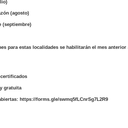
lio)
azón (agosto)
e (septiembre)
nes para estas localidades se habilitarán el mes anterior
certificados
y gratuita
 abiertas: https://forms.gle/swmq5fLCnrSg7L2R9