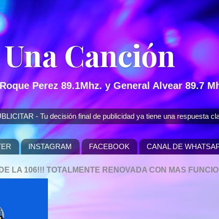
 Una Canción
 Roque Perez 89.1Mhz. y General Alvear 89.7 Mh
 - Tu decisión final de publicidad ya tiene una respuesta cla
TER
INSTAGRAM
FACEBOOK
CANAL DE WHATSA
P DE LA 106!!! TOTALMENTE RENOVADA CON MAS FUNCI