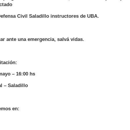
ictado
efensa Civil Saladillo instructores de UBA.
ar ante una emergencia, salvá vidas.
itación:
mayo – 16:00 hs
l – Saladillo
emos en: