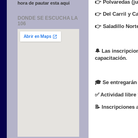
👉 Polvaredas (ju
hora de pautar esta aqui
👉 Del Carril y C
DONDE SE ESCUCHA LA
106
👉 Saladillo Nort
🔔 Las inscripcio
capacitación.
🎓 Se entregarán 
✅ Actividad libre 
📝 Inscripciones