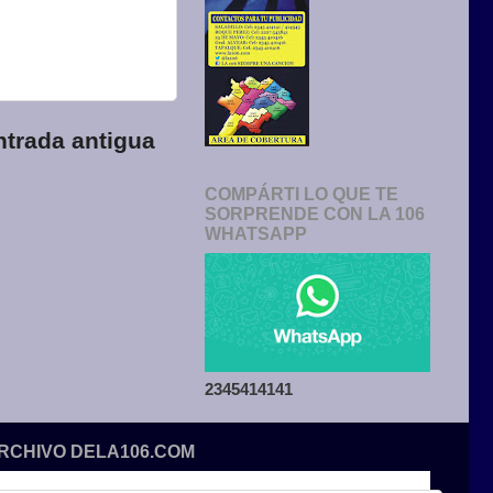
ntrada antigua
COMPÁRTI LO QUE TE
SORPRENDE CON LA 106
WHATSAPP
2345414141
ARCHIVO DELA106.COM