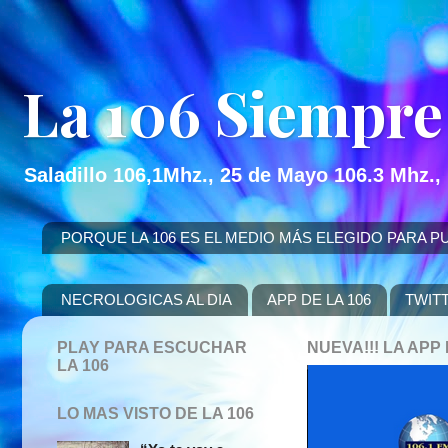
La 106 Siempre
Saladillo 106,1Mhz., 25 de Mayo 106.3 Mhz.,
PORQUE LA 106 ES EL MEDIO MÁS ELEGIDO PARA PUBLICITAR
NECROLOGICAS AL DIA
APP DE LA 106
TWIT
PLAY PARA ESCUCHAR
NUEVA!!! LA AP
LA 106
LO MAS VISTO DE LA 106