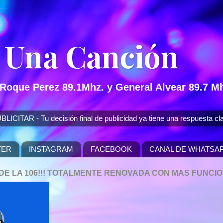
 Una Canción
 Roque Perez 89.1Mhz. y General Alvear 89.7 Mh
 - Tu decisión final de publicidad ya tiene una respuesta cla
TER
INSTAGRAM
FACEBOOK
CANAL DE WHATSA
P DE LA 106!!! TOTALMENTE RENOVADA CON MAS FUNCI