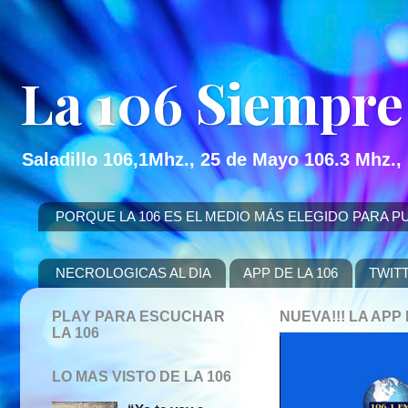
La 106 Siempre
Saladillo 106,1Mhz., 25 de Mayo 106.3 Mhz.,
PORQUE LA 106 ES EL MEDIO MÁS ELEGIDO PARA PUBLICITAR
NECROLOGICAS AL DIA
APP DE LA 106
TWIT
PLAY PARA ESCUCHAR
NUEVA!!! LA AP
LA 106
LO MAS VISTO DE LA 106