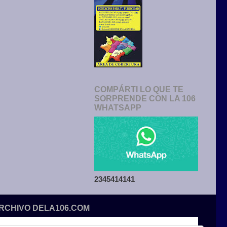
COMPÁRTI LO QUE TE
SORPRENDE CON LA 106
WHATSAPP
2345414141
ARCHIVO DELA106.COM