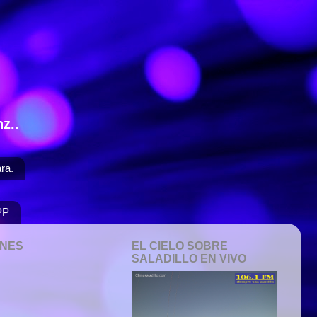
z..
ra.
PP
ONES
EL CIELO SOBRE
SALADILLO EN VIVO