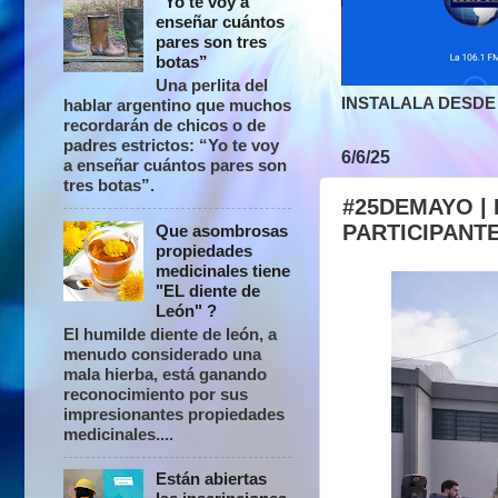
“Yo te voy a
enseñar cuántos
pares son tres
botas”
Una perlita del
INSTALALA DESDE 
hablar argentino que muchos
recordarán de chicos o de
padres estrictos: “Yo te voy
6/6/25
a enseñar cuántos pares son
tres botas”.
#25DEMAYO |
PARTICIPANT
Que asombrosas
propiedades
medicinales tiene
"EL diente de
León" ?
El humilde diente de león, a
menudo considerado una
mala hierba, está ganando
reconocimiento por sus
impresionantes propiedades
medicinales....
Están abiertas