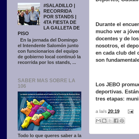
#SALADILLO |
RECORRIDA
POR STANDS |
4TA FIESTA DE
Durante el encuen
LA GALLETA DE
mucho ver a jóven
PISO
docentes y de los
En la jornada del Domingo
nosotros, el dep
el Intendente Salomón junto
con funcionarios del equipo
en cada club del 
de gobierno local continuó la
son fundamentale
recorrida por los stands, ...
SABER MAS SOBRE LA
Los JEBO promuev
106
deportivas. Están
tres etapas: munic
a la/s
20:19
Todo lo que queres saber a la