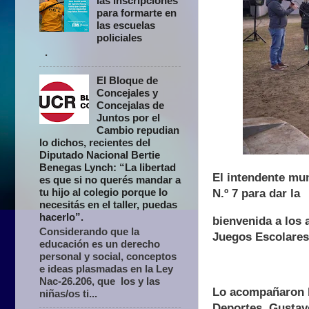
las inscripciones
para formarte en
las escuelas
policiales
.
El Bloque de
Concejales y
Concejalas de
Juntos por el
Cambio repudian
lo dichos, recientes del
Diputado Nacional Bertie
Benegas Lynch: “La libertad
El intendente mun
es que si no querés mandar a
tu hijo al colegio porque lo
N.º 7 para dar la
necesitás en el taller, puedas
hacerlo”.
bienvenida a los 
Considerando que la
Juegos Escolares
educación es un derecho
personal y social, conceptos
e ideas plasmadas en la Ley
Nac-26.206, que los y las
Lo acompañaron la
niñas/os ti...
Deportes, Gustav