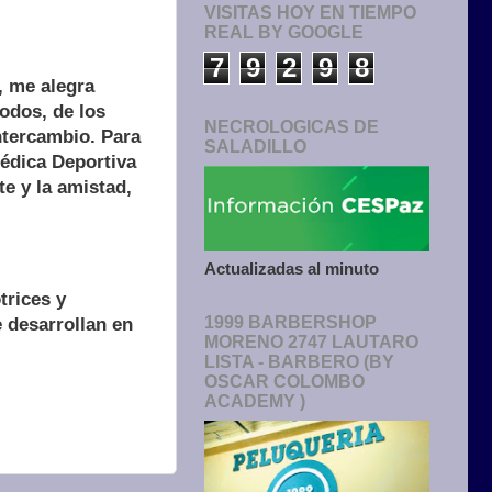
VISITAS HOY EN TIEMPO
REAL BY GOOGLE
7
9
2
9
8
, me alegra
todos, de los
NECROLOGICAS DE
ntercambio. Para
SALADILLO
édica Deportiva
te y la amistad,
Actualizadas al minuto
trices y
1999 BARBERSHOP
e desarrollan en
MORENO 2747 LAUTARO
LISTA - BARBERO (BY
OSCAR COLOMBO
ACADEMY )