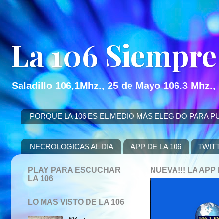
La 106 Siempre
Saladillo 106,1Mhz., 25 de Mayo 106.3 Mhz.,
PORQUE LA 106 ES EL MEDIO MÁS ELEGIDO PARA PUBLICITAR
NECROLOGICAS AL DIA
APP DE LA 106
TWIT
PLAY PARA ESCUCHAR
NUEVA!!! LA AP
LA 106
LO MAS VISTO DE LA 106