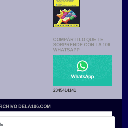
COMPÁRTI LO QUE TE
SORPRENDE CON LA 106
WHATSAPP
2345414141
ARCHIVO DELA106.COM