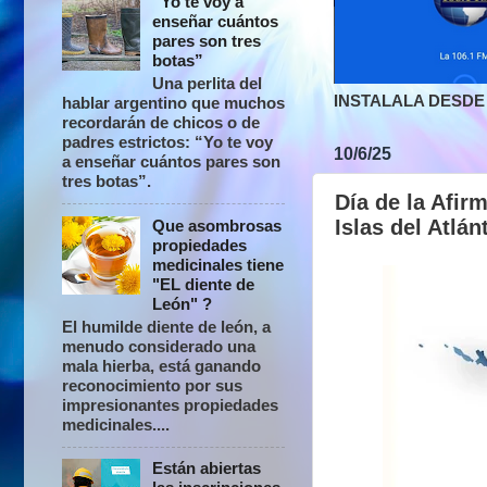
“Yo te voy a
enseñar cuántos
pares son tres
botas”
Una perlita del
INSTALALA DESDE 
hablar argentino que muchos
recordarán de chicos o de
padres estrictos: “Yo te voy
10/6/25
a enseñar cuántos pares son
tres botas”.
Día de la Afir
Islas del Atlán
Que asombrosas
propiedades
medicinales tiene
"EL diente de
León" ?
El humilde diente de león, a
menudo considerado una
mala hierba, está ganando
reconocimiento por sus
impresionantes propiedades
medicinales....
Están abiertas