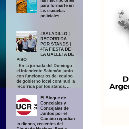
las inscripciones
para formarte en
las escuelas
policiales
.
#SALADILLO |
RECORRIDA
POR STANDS |
4TA FIESTA DE
LA GALLETA DE
PISO
En la jornada del Domingo
el Intendente Salomón junto
con funcionarios del equipo
de gobierno local continuó la
recorrida por los stands, ...
El Bloque de
Concejales y
Concejalas de
Juntos por el
Cambio repudian
lo dichos, recientes del
Diputado Nacional Bertie