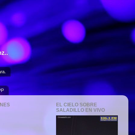
z..
ra.
PP
ONES
EL CIELO SOBRE
SALADILLO EN VIVO