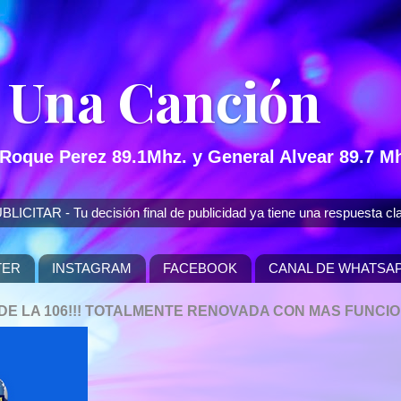
 Una Canción
 Roque Perez 89.1Mhz. y General Alvear 89.7 Mh
 - Tu decisión final de publicidad ya tiene una respuesta cla
TER
INSTAGRAM
FACEBOOK
CANAL DE WHATSA
P DE LA 106!!! TOTALMENTE RENOVADA CON MAS FUNCI