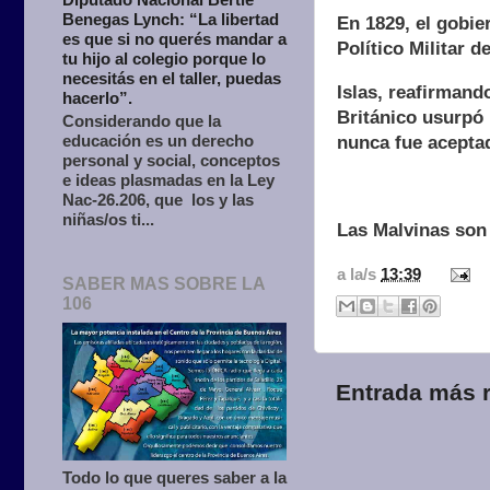
Benegas Lynch: “La libertad
En 1829, el gobi
es que si no querés mandar a
Político Militar de
tu hijo al colegio porque lo
necesitás en el taller, puedas
Islas, reafirmand
hacerlo”.
Británico usurpó 
Considerando que la
educación es un derecho
nunca fue aceptad
personal y social, conceptos
e ideas plasmadas en la Ley
Nac-26.206, que los y las
niñas/os ti...
Las Malvinas son
a la/s
13:39
SABER MAS SOBRE LA
106
Entrada más r
Todo lo que queres saber a la