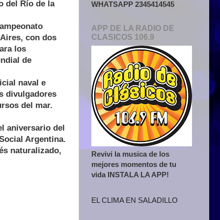
o del Río de la
WHATSAPP 2345414545
campeonato
APP DE LA RADIO DE
CLASICOS 106.9
Aires, con dos
ara los
ndial de
ial naval e
es divulgadores
rsos del mar.
 aniversario del
Social Argentina.
és naturalizado,
Revivi la musica de los
mejores momentos de tu
vida INSTALA LA APP!
EL CLIMA EN SALADILLO