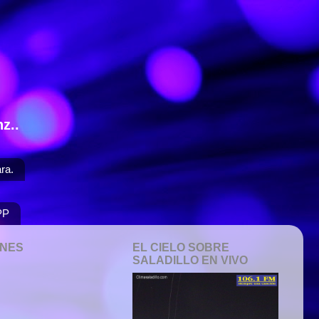
z..
ra.
PP
ONES
EL CIELO SOBRE
SALADILLO EN VIVO