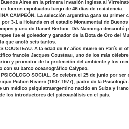
 Buenos Aires en la primera invasión inglesa al Virreinat
res fueron expulsados luego de 46 días de resistencia.
A CAMPEÓN. La selección argentina gana su primer 
r por 3-1 a Holanda en el estadio Monumental de Buenos 
empes y uno de Daniel Bertoni. Dik Nanninga descontó p
mpes fue el goleador y ganador de la Bota de Oro del Mu
 la que anotó seis tantos.
OUSTEAU. A la edad de 87 años muere en París el ofic
tífico francés Jacques Cousteau, uno de los más célebr
ino y promotor de la protección del ambiente y los recu
o con su barco oceanográfico Calypso.
SICÓLOGO SOCIAL. Se celebra el 25 de junio por ser el
ique Pichon Riviere (1907-1977), padre de la Psicología 
e un médico psiquiatra​argentino nacido en Suiza y franc
e los introductores del psicoanálisis en el país.