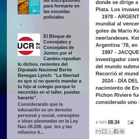
las inscripciones
donde se dirige a
para formarte en
Plata. Los invaso
las escuelas
1978 - ARGENTIN
policiales
.
mundial al vence
goles de Mario K
El Bloque de
neerlandeses. Ke
Concejales y
Argentina ‘78, en
Concejalas de
1997 - JACQUES C
Juntos por el
Cambio repudian
investigador cien
lo dichos, recientes del
del mundo submar
Diputado Nacional Bertie
Recorrió el mund
Benegas Lynch: “La libertad
2024 - DÍA DEL P
es que si no querés mandar a
tu hijo al colegio porque lo
nacimiento de Enr
necesitás en el taller, puedas
Pichon Riviere fu
hacerlo”.
considerado uno d
Considerando que la
educación es un derecho
personal y social, conceptos
e ideas plasmadas en la Ley
a la/s
08:34
Nac-26.206, que los y las
niñas/os ti...