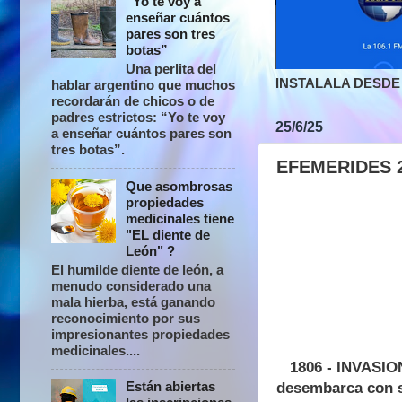
“Yo te voy a
enseñar cuántos
pares son tres
botas”
Una perlita del
INSTALALA DESDE 
hablar argentino que muchos
recordarán de chicos o de
padres estrictos: “Yo te voy
25/6/25
a enseñar cuántos pares son
tres botas”.
EFEMERIDES 2
Que asombrosas
propiedades
medicinales tiene
"EL diente de
León" ?
El humilde diente de león, a
menudo considerado una
mala hierba, está ganando
reconocimiento por sus
impresionantes propiedades
medicinales....
1806 - INVASIONE
Están abiertas
desembarca con s