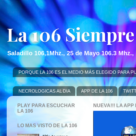
La 106 Siempre
Saladillo 106,1Mhz., 25 de Mayo 106.3 Mhz.,
PORQUE LA 106 ES EL MEDIO MÁS ELEGIDO PARA PUBLICITAR
NECROLOGICAS AL DIA
APP DE LA 106
TWIT
PLAY PARA ESCUCHAR
NUEVA!!! LA AP
LA 106
LO MAS VISTO DE LA 106