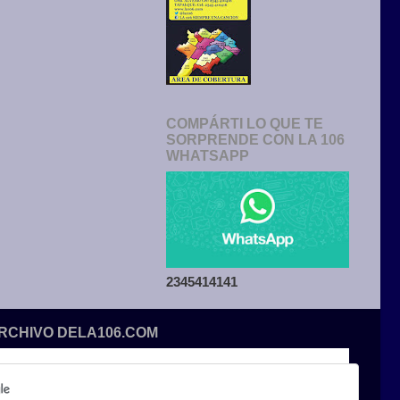
COMPÁRTI LO QUE TE
SORPRENDE CON LA 106
WHATSAPP
2345414141
ARCHIVO DELA106.COM