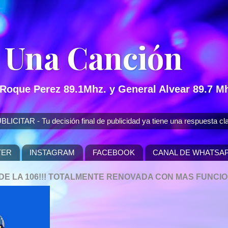
 Una Canción
 Roque Perez 89.1Mhz. y General Alvear 89.7 Mh
 - Tu decisión final de publicidad ya tiene una respuesta cla
TER
INSTAGRAM
FACEBOOK
CANAL DE WHATSA
P DE LA 106!!! TOTALMENTE RENOVADA CON MAS FUNCI