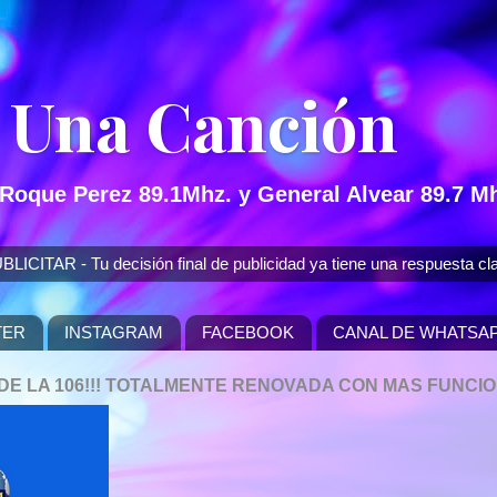
 Una Canción
 Roque Perez 89.1Mhz. y General Alvear 89.7 Mh
 - Tu decisión final de publicidad ya tiene una respuesta cla
TER
INSTAGRAM
FACEBOOK
CANAL DE WHATSA
P DE LA 106!!! TOTALMENTE RENOVADA CON MAS FUNCI