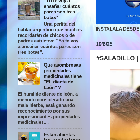
“Yo te voy a
enseñar cuántos
pares son tres
botas”
Una perlita del
INSTALALA DESDE 
hablar argentino que muchos
recordarán de chicos o de
padres estrictos: “Yo te voy
19/6/25
a enseñar cuántos pares son
tres botas”.
#SALADILLO 
Que asombrosas
propiedades
medicinales tiene
"EL diente de
León" ?
El humilde diente de león, a
menudo considerado una
mala hierba, está ganando
reconocimiento por sus
impresionantes propiedades
medicinales....
Están abiertas