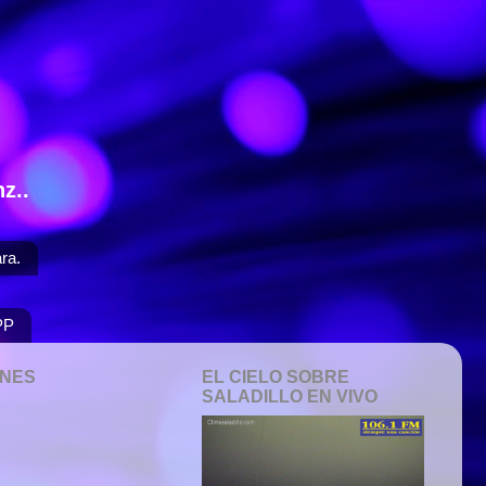
z..
ra.
PP
ONES
EL CIELO SOBRE
SALADILLO EN VIVO