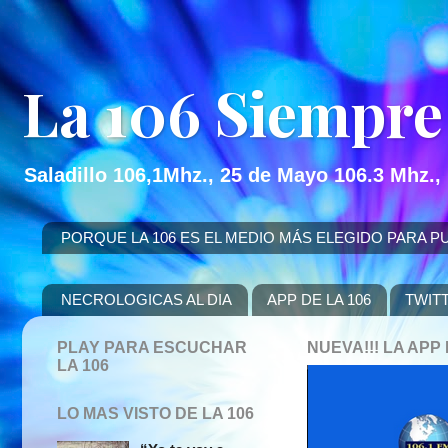
La 106 Siempre
Saladillo 106,1Mhz., 25 de Mayo 106.3 Mhz.,
PORQUE LA 106 ES EL MEDIO MÁS ELEGIDO PARA PUBLICITAR
NECROLOGICAS AL DIA
APP DE LA 106
TWIT
PLAY PARA ESCUCHAR
NUEVA!!! LA AP
LA 106
LO MAS VISTO DE LA 106