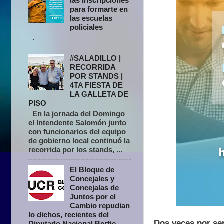
las inscripciones
para formarte en
las escuelas
policiales
.
#SALADILLO |
RECORRIDA
POR STANDS |
4TA FIESTA DE
LA GALLETA DE
PISO
En la jornada del Domingo
el Intendente Salomón junto
con funcionarios del equipo
de gobierno local continuó la
recorrida por los stands, ...
El Bloque de
Concejales y
Concejalas de
Juntos por el
Cambio repudian
lo dichos, recientes del
Dos veces por sem
Diputado Nacional Bertie