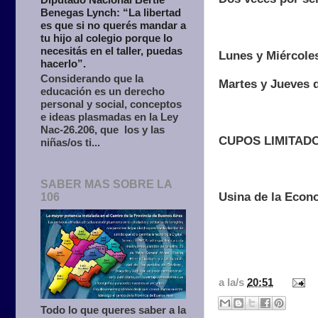
Benegas Lynch: “La libertad
es que si no querés mandar a
tu hijo al colegio porque lo
necesitás en el taller, puedas
Lunes y Miércoles
hacerlo”.
Considerando que la
Martes y Jueves d
educación es un derecho
personal y social, conceptos
e ideas plasmadas en la Ley
Nac-26.206, que los y las
CUPOS LIMITAD
niñas/os ti...
SABER MAS SOBRE LA
Usina de la Econ
106
a la/s
20:51
Todo lo que queres saber a la