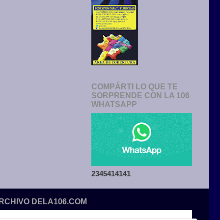
COMPÁRTI LO QUE TE
SORPRENDE CON LA 106
WHATSAPP
2345414141
ARCHIVO DELA106.COM