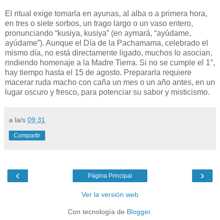
El ritual exige tomarla en ayunas, al alba o a primera hora,
en tres o siete sorbos, un trago largo o un vaso entero,
pronunciando “kusiya, kusiya” (en aymará, “ayúdame,
ayúdame”). Aunque el Día de la Pachamama, celebrado el
mismo día, no está directamente ligado, muchos lo asocian,
rindiendo homenaje a la Madre Tierra. Si no se cumple el 1°,
hay tiempo hasta el 15 de agosto. Prepararla requiere
macerar ruda macho con caña un mes o un año antes, en un
lugar oscuro y fresco, para potenciar su sabor y misticismo.
a la/s
09:31
Compartir
‹
›
Página Principal
Ver la versión web
Con tecnología de
Blogger
.