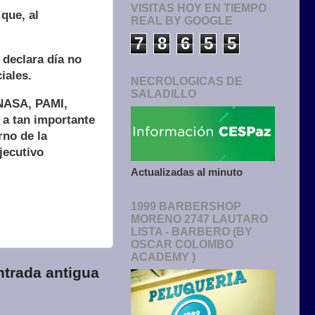
VISITAS HOY EN TIEMPO
que, al
REAL BY GOOGLE
7
8
6
5
5
 declara día no
ciales.
NECROLOGICAS DE
SALADILLO
ENASA, PAMI,
 a tan importante
no de la
jecutivo
Actualizadas al minuto
1999 BARBERSHOP
MORENO 2747 LAUTARO
LISTA - BARBERO (BY
OSCAR COLOMBO
ACADEMY )
ntrada antigua