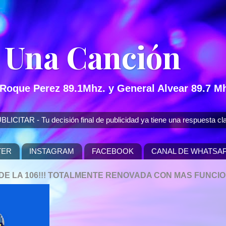
 Una Canción
 Roque Perez 89.1Mhz. y General Alvear 89.7 Mh
 - Tu decisión final de publicidad ya tiene una respuesta cla
TER
INSTAGRAM
FACEBOOK
CANAL DE WHATSA
P DE LA 106!!! TOTALMENTE RENOVADA CON MAS FUNCI