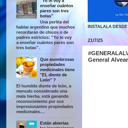
“Yo te voy a
enseñar cuántos
pares son tres
botas”
Una perlita del
INSTALALA DESDE 
hablar argentino que muchos
recordarán de chicos o de
padres estrictos: “Yo te voy
21/7/25
a enseñar cuántos pares son
tres botas”.
#GENERALALVEA
General Alvea
Que asombrosas
propiedades
medicinales tiene
"EL diente de
León" ?
El humilde diente de león, a
menudo considerado una
mala hierba, está ganando
reconocimiento por sus
impresionantes propiedades
medicinales....
Están abiertas