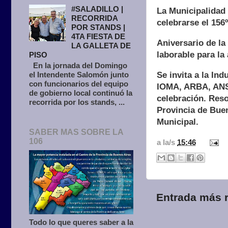
#SALADILLO |
La Municipalidad 
RECORRIDA
celebrarse el 156º
POR STANDS |
4TA FIESTA DE
Aniversario de la
LA GALLETA DE
laborable para la
PISO
En la jornada del Domingo
Se invita a la In
el Intendente Salomón junto
con funcionarios del equipo
IOMA, ARBA, ANSES
de gobierno local continuó la
celebración. Re
recorrida por los stands, ...
Provincia de Buen
Municipal.
SABER MAS SOBRE LA
106
a la/s
15:46
Entrada más r
Todo lo que queres saber a la