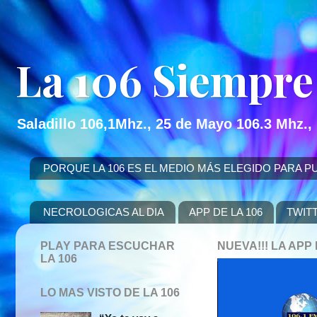
La 106 Siempre
Saladillo 106,1Mhz., 25 de Mayo 106.3 Mhz.,
PORQUE LA 106 ES EL MEDIO MÁS ELEGIDO PARA PUBLICITAR
NECROLOGICAS AL DIA
APP DE LA 106
TWIT
PLAY PARA ESCUCHAR
NUEVA!!! LA AP
LA 106
LO MAS VISTO DE LA 106