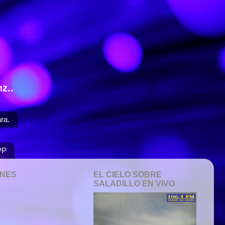
z..
ra.
PP
ONES
EL CIELO SOBRE
SALADILLO EN VIVO