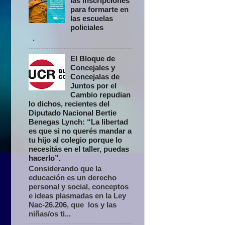
las inscripciones
para formarte en
las escuelas
policiales
.
El Bloque de
Concejales y
Concejalas de
Juntos por el
Cambio repudian
lo dichos, recientes del
Diputado Nacional Bertie
Benegas Lynch: “La libertad
es que si no querés mandar a
tu hijo al colegio porque lo
necesitás en el taller, puedas
hacerlo”.
Considerando que la
educación es un derecho
personal y social, conceptos
e ideas plasmadas en la Ley
Nac-26.206, que los y las
niñas/os ti...