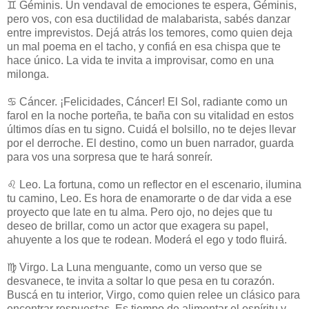
♊ Géminis. Un vendaval de emociones te espera, Géminis,
pero vos, con esa ductilidad de malabarista, sabés danzar
entre imprevistos. Dejá atrás los temores, como quien deja
un mal poema en el tacho, y confiá en esa chispa que te
hace único. La vida te invita a improvisar, como en una
milonga.
♋ Cáncer. ¡Felicidades, Cáncer! El Sol, radiante como un
farol en la noche porteña, te baña con su vitalidad en estos
últimos días en tu signo. Cuidá el bolsillo, no te dejes llevar
por el derroche. El destino, como un buen narrador, guarda
para vos una sorpresa que te hará sonreír.
♌ Leo. La fortuna, como un reflector en el escenario, ilumina
tu camino, Leo. Es hora de enamorarte o de dar vida a ese
proyecto que late en tu alma. Pero ojo, no dejes que tu
deseo de brillar, como un actor que exagera su papel,
ahuyente a los que te rodean. Moderá el ego y todo fluirá.
♍ Virgo. La Luna menguante, como un verso que se
desvanece, te invita a soltar lo que pesa en tu corazón.
Buscá en tu interior, Virgo, como quien relee un clásico para
encontrar respuestas. Es tiempo de alimentar el espíritu y