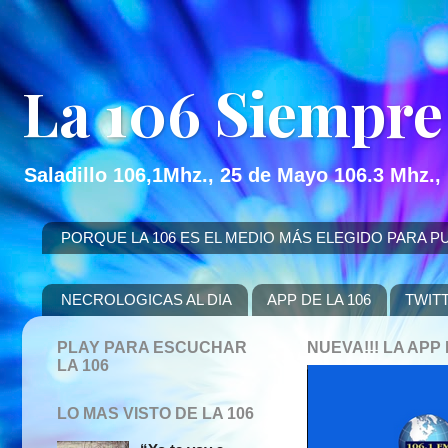
La 106 Siempre
Saladillo 106,1Mhz., 25 de Mayo 106.3 Mhz.,
PORQUE LA 106 ES EL MEDIO MÁS ELEGIDO PARA PUBLICITAR
NECROLOGICAS AL DIA
APP DE LA 106
TWIT
PLAY PARA ESCUCHAR
NUEVA!!! LA AP
LA 106
LO MAS VISTO DE LA 106