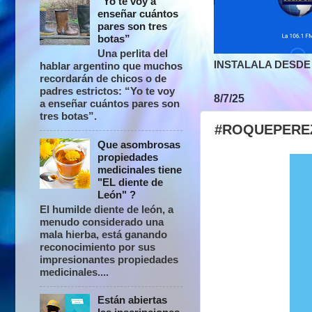
“Yo te voy a
enseñar cuántos
pares son tres
botas”
Una perlita del
INSTALALA DESDE 
hablar argentino que muchos
recordarán de chicos o de
padres estrictos: “Yo te voy
8/7/25
a enseñar cuántos pares son
tres botas”.
#ROQUEPEREZ 
Que asombrosas
propiedades
medicinales tiene
"EL diente de
León" ?
El humilde diente de león, a
menudo considerado una
mala hierba, está ganando
reconocimiento por sus
impresionantes propiedades
medicinales....
Están abiertas