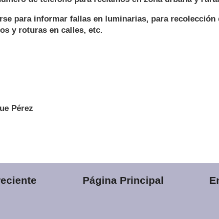
e para informar fallas en luminarias, para recolección
s y roturas en calles, etc.
ue Pérez
eciente
Página Principal
E