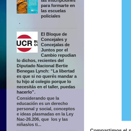
las inscripciones
para formarte en
las escuelas
policiales
.
El Bloque de
Concejales y
Concejalas de
Juntos por el
Cambio repudian
lo dichos, recientes del
Diputado Nacional Bertie
Benegas Lynch: “La libertad
es que si no querés mandar a
tu hijo al colegio porque lo
necesitás en el taller, puedas
hacerlo”.
Considerando que la
educación es un derecho
personal y social, conceptos
e ideas plasmadas en la Ley
Nac-26.206, que los y las
niñas/os ti...
Compartimos el n