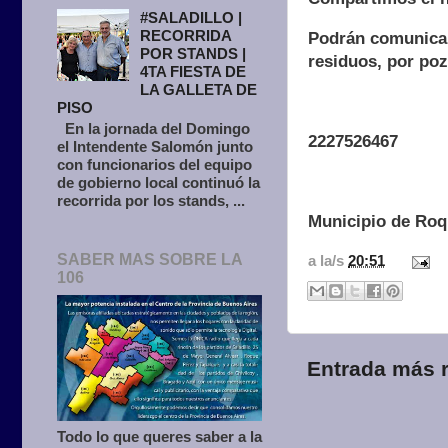
#SALADILLO |
RECORRIDA
Podrán comunicars
POR STANDS |
residuos, por pozo
4TA FIESTA DE
LA GALLETA DE
PISO
En la jornada del Domingo
2227526467
el Intendente Salomón junto
con funcionarios del equipo
de gobierno local continuó la
recorrida por los stands, ...
Municipio de Roq
SABER MAS SOBRE LA
a la/s
20:51
106
Entrada más r
Todo lo que queres saber a la