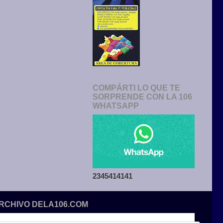
COMPÁRTI LO QUE TE
SORPRENDE CON LA 106
WHATSAPP
2345414141
ARCHIVO DELA106.COM