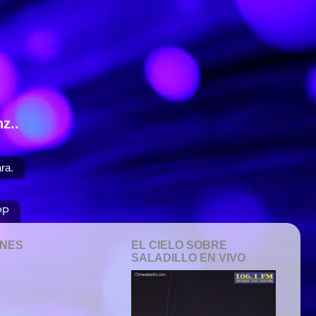
z..
ra.
PP
ONES
EL CIELO SOBRE
SALADILLO EN VIVO