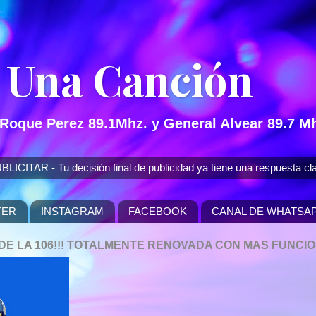
 Una Canción
 Roque Perez 89.1Mhz. y General Alvear 89.7 Mh
 - Tu decisión final de publicidad ya tiene una respuesta cla
TER
INSTAGRAM
FACEBOOK
CANAL DE WHATSA
P DE LA 106!!! TOTALMENTE RENOVADA CON MAS FUNCI