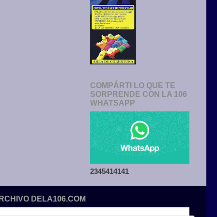
COMPÁRTI LO QUE TE
SORPRENDE CON LA 106
WHATSAPP
2345414141
ARCHIVO DELA106.COM