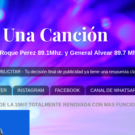
 Una Canción
 Roque Perez 89.1Mhz. y General Alvear 89.7 Mh
 - Tu decisión final de publicidad ya tiene una respuesta cla
TER
INSTAGRAM
FACEBOOK
CANAL DE WHATSA
P DE LA 106!!! TOTALMENTE RENOVADA CON MAS FUNCI