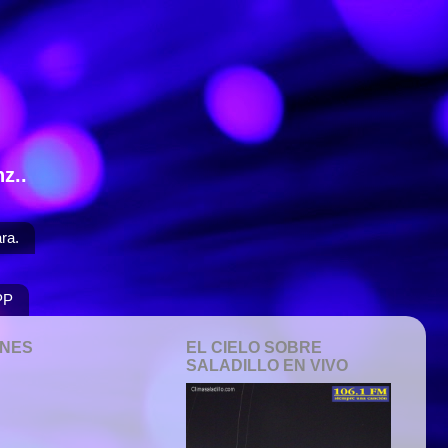
z..
ra.
PP
ONES
EL CIELO SOBRE
SALADILLO EN VIVO