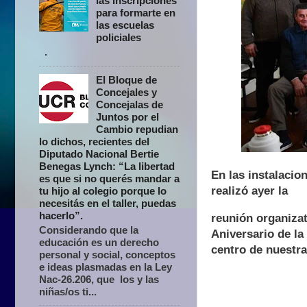
las inscripciones
para formarte en
las escuelas
policiales
.
El Bloque de
Concejales y
Concejalas de
Juntos por el
Cambio repudian
lo dichos, recientes del
Diputado Nacional Bertie
Benegas Lynch: “La libertad
En las instalaci
es que si no querés mandar a
realizó ayer la
tu hijo al colegio porque lo
necesitás en el taller, puedas
hacerlo”.
reunión organizat
Considerando que la
Aniversario de la
educación es un derecho
centro de nuestra
personal y social, conceptos
e ideas plasmadas en la Ley
Nac-26.206, que los y las
niñas/os ti...