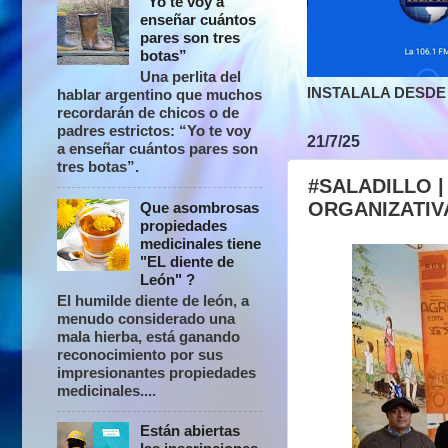
“Yo te voy a
enseñar cuántos
pares son tres
botas”
Una perlita del
INSTALALA DESDE 
hablar argentino que muchos
recordarán de chicos o de
padres estrictos: “Yo te voy
21/7/25
a enseñar cuántos pares son
tres botas”.
#SALADILLO |
ORGANIZATIV
Que asombrosas
propiedades
medicinales tiene
"EL diente de
León" ?
El humilde diente de león, a
menudo considerado una
mala hierba, está ganando
reconocimiento por sus
impresionantes propiedades
medicinales....
Están abiertas