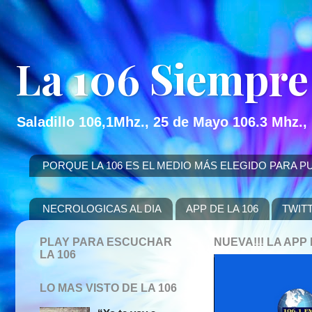
La 106 Siempre
Saladillo 106,1Mhz., 25 de Mayo 106.3 Mhz.,
PORQUE LA 106 ES EL MEDIO MÁS ELEGIDO PARA PUBLICITAR
NECROLOGICAS AL DIA
APP DE LA 106
TWIT
PLAY PARA ESCUCHAR
NUEVA!!! LA AP
LA 106
LO MAS VISTO DE LA 106