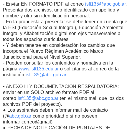
- Enviar EN FORMATO PDF al correo
isft135@abc.gob.ar
.
Presentar dos archivos, uno identificado con apellido y
nombre y otro sin identificación personal.
- En la propuesta a presentar se debe tener en cuenta que
la ESI (Educación Sexual Integral), Educación Ambiental
Integral y Alfabetización digital son ejes transversales a
todos los espacios curriculares.
- Y deben tenerse en consideración los cambios que
incorpora el Nuevo Régimen Académico Marco
Jurisdiccional para el Nivel Superior.
- Pueden consultar los contenidos y normativa en la
página
www.isft135.edu.ar
o solicitarlos al correo de la
institución
isft135@abc.gob.ar
.
• ANEXO III Y DOCUMENTACIÓN RESPALDATORIA:
enviar en un SOLO archivo formato PDF al
correo
isft135@abc.gob.ar
(en el mismo mail que los dos
archivos PDF del proyecto).
● Los aspirantes deben informar mail de contacto
(@
abc.gob.ar
como prioridad o si no poseen
informar correo@gmail)
● FECHA DE NOTIFICACIÓN DE PUNTAJES DE