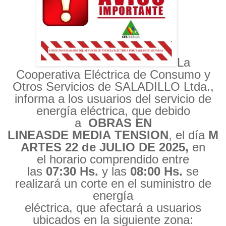
La
Cooperativa Eléctrica de Consumo y
Otros Servicios de SALADILLO Ltda.,
informa a los
us
u
arios del servicio de
energía eléctrica, que debido
a
OBRAS
E
N
LINEA
S
DE
MEDIA
TENSION
,
el
día
M
ARTES
22
de
JULIO
DE 202
5
,
en
el
h
orario
comprendido entre
las
07
:
30
Hs.
y las
08
:
0
0
Hs.
se
realizará un corte en el suministro de
energía
eléctrica,
que
afectará
a
usuarios
ubicados en
la
siguiente
zona: