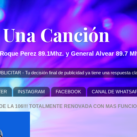
 Una Canción
 Roque Perez 89.1Mhz. y General Alvear 89.7 Mh
 - Tu decisión final de publicidad ya tiene una respuesta cla
TER
INSTAGRAM
FACEBOOK
CANAL DE WHATSA
P DE LA 106!!! TOTALMENTE RENOVADA CON MAS FUNCI