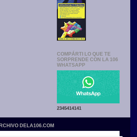
COMPÁRTI LO QUE TE
SORPRENDE CON LA 106
WHATSAPP
2345414141
ARCHIVO DELA106.COM