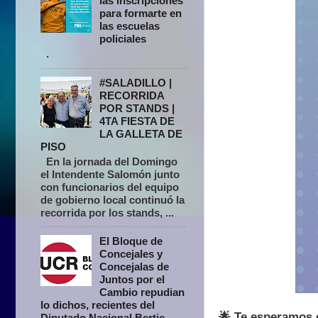
las inscripciones
para formarte en
las escuelas
policiales
.
#SALADILLO |
RECORRIDA
POR STANDS |
4TA FIESTA DE
LA GALLETA DE
PISO
En la jornada del Domingo
el Intendente Salomón junto
con funcionarios del equipo
de gobierno local continuó la
recorrida por los stands, ...
El Bloque de
Concejales y
Concejalas de
Juntos por el
Cambio repudian
lo dichos, recientes del
🌟 Te esperamos 
Diputado Nacional Bertie