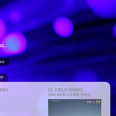
z..
ra.
PP
ONES
EL CIELO SOBRE
SALADILLO EN VIVO