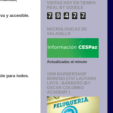
VISITAS HOY EN TIEMPO
REAL BY GOOGLE
7
9
4
7
7
va y accesible.
NECROLOGICAS DE
SALADILLO
Actualizadas al minuto
1999 BARBERSHOP
ble para todos.
MORENO 2747 LAUTARO
LISTA - BARBERO (BY
OSCAR COLOMBO
ACADEMY )