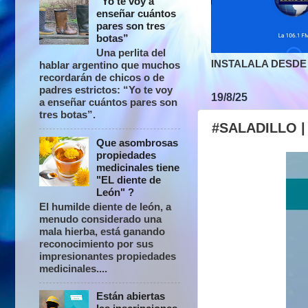
“Yo te voy a
enseñar cuántos
pares son tres
botas”
Una perlita del
INSTALALA DESDE 
hablar argentino que muchos
recordarán de chicos o de
padres estrictos: “Yo te voy
19/8/25
a enseñar cuántos pares son
tres botas”.
#SALADILLO | 
Que asombrosas
propiedades
medicinales tiene
"EL diente de
León" ?
El humilde diente de león, a
menudo considerado una
mala hierba, está ganando
reconocimiento por sus
impresionantes propiedades
medicinales....
Están abiertas