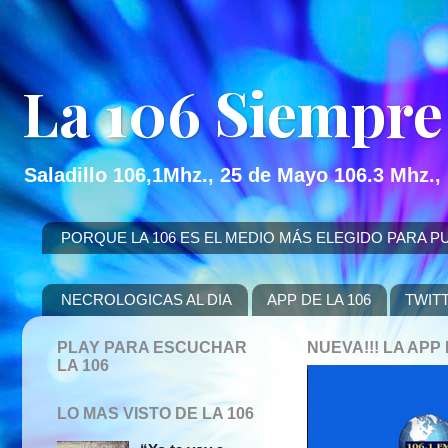
La 106 Siempre
Saladillo 106,1Mhz., 25 de Mayo 106.3 Mhz.,
PORQUE LA 106 ES EL MEDIO MÁS ELEGIDO PARA PUBLICITAR
NECROLOGICAS AL DIA
APP DE LA 106
TWIT
PLAY PARA ESCUCHAR
NUEVA!!! LA AP
LA 106
LO MAS VISTO DE LA 106