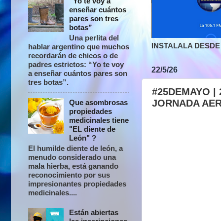
“Yo te voy a
enseñar cuántos
pares son tres
botas”
Una perlita del
INSTALALA DESDE 
hablar argentino que muchos
recordarán de chicos o de
padres estrictos: “Yo te voy
22/5/26
a enseñar cuántos pares son
tres botas”.
#25DEMAYO | 
JORNADA AER
Que asombrosas
propiedades
medicinales tiene
"EL diente de
León" ?
El humilde diente de león, a
menudo considerado una
mala hierba, está ganando
reconocimiento por sus
impresionantes propiedades
medicinales....
Están abiertas