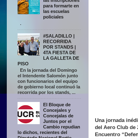
las inscripciones
para formarte en
las escuelas
policiales
.
#SALADILLO |
RECORRIDA
POR STANDS |
4TA FIESTA DE
LA GALLETA DE
PISO
En la jornada del Domingo
el Intendente Salomón junto
con funcionarios del equipo
de gobierno local continuó la
recorrida por los stands, ...
El Bloque de
Concejales y
Concejalas de
Una jornada inédi
Juntos por el
Cambio repudian
del Aero Club de 
lo dichos, recientes del
Encuentro “Defen
Diputado Nacional Bertie