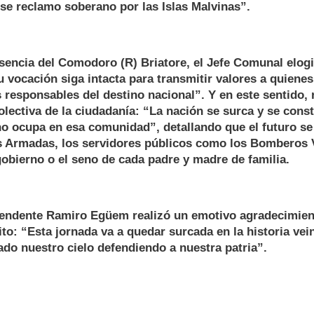
se reclamo soberano por las Islas Malvinas”.
sencia del Comodoro (R) Briatore, el Jefe Comunal elogi
su vocación siga intacta para transmitir valores a quienes
 responsables del destino nacional”. Y en este sentido, 
olectiva de la ciudadanía: “La nación se surca y se const
no ocupa en esa comunidad”, detallando que el futuro se
s Armadas, los servidores públicos como los Bomberos V
gobierno o el seno de cada padre y madre de familia.
ntendente Ramiro Egüem realizó un emotivo agradecimien
trito: “Esta jornada va a quedar surcada en la historia ve
do nuestro cielo defendiendo a nuestra patria”.