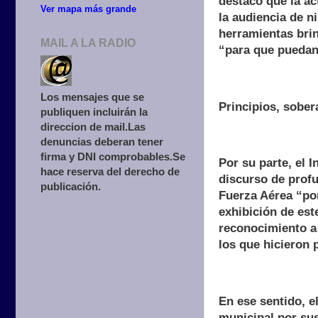
destacó que la ac
Ver mapa más grande
la audiencia de n
herramientas brin
MAIL A LA RADIO
“para que puedan
Los mensajes que se
Principios, sober
publiquen incluirán la
direccion de mail.Las
denuncias deberan tener
firma y DNI comprobables.Se
Por su parte, el 
hace reserva del derecho de
discurso de prof
publicación.
Fuerza Aérea “por
exhibición de est
reconocimiento a 
los que hicieron 
En ese sentido, e
municipal por sus