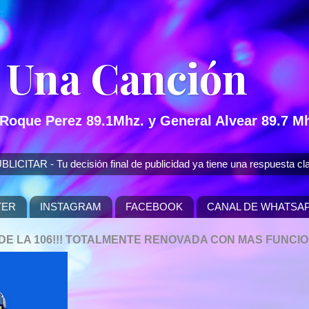
 Una Canción
 Roque Perez 89.1Mhz. y General Alvear 89.7 Mh
 - Tu decisión final de publicidad ya tiene una respuesta cla
TER
INSTAGRAM
FACEBOOK
CANAL DE WHATSA
P DE LA 106!!! TOTALMENTE RENOVADA CON MAS FUNCI