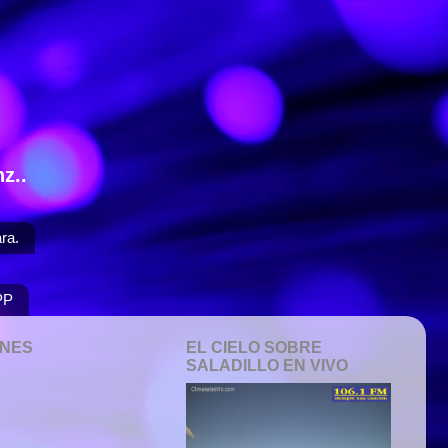
z..
ra.
PP
ONES
EL CIELO SOBRE
SALADILLO EN VIVO