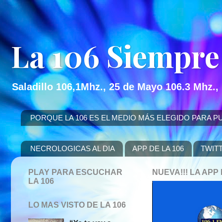
La 106 Siempre
Saladillo 106,1Mhz., 25 de Mayo 106.3 Mhz.,
PORQUE LA 106 ES EL MEDIO MÁS ELEGIDO PARA PUBLICITAR
NECROLOGICAS AL DIA
APP DE LA 106
TWIT
PLAY PARA ESCUCHAR
NUEVA!!! LA AP
LA 106
LO MAS VISTO DE LA 106