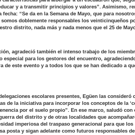
 educar y a transmitir principios y valores”. Asimismo, r
la fecha: “Se da en la Semana de Mayo, que para nosotro
e somos doblemente responsables los veinticinqueños po
estro distrito, nada más y nada menos que el 25 de May
ión, agradeció también el intenso trabajo de los miembr
o especial para los gestores del encuentro, agradeciendo
a de este evento y a todos los que se han dedicado a qu
s delegaciones escolares presentes, Egüen las consideró
s de la iniciativa para incorporar los conceptos de la ‘ce
tenencia por el suelo propio”. En ese marco, saludó con 
guerra del distrito y de otras localidades que acompañar
sidad imperiosa del traspaso generacional para que los 
sa posta y sigan adelante como futuros responsables de