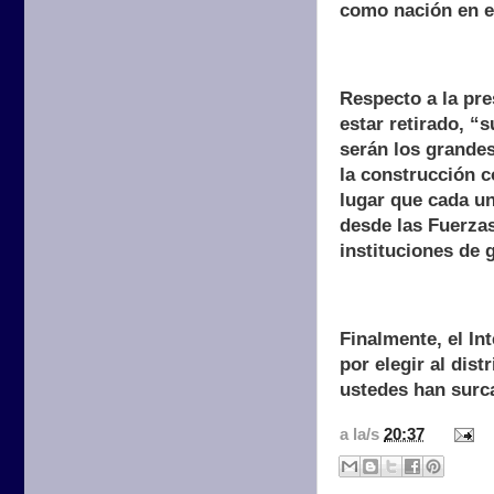
como nación en e
Respecto a la pre
estar retirado, “
serán los grandes
la construcción c
lugar que cada u
desde las Fuerza
instituciones de 
Finalmente, el I
por elegir al dis
ustedes han surca
a la/s
20:37