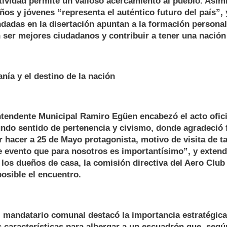
tividad permite un valioso acercamiento al pueblo. Asi
iños y jóvenes “representa el auténtico futuro del país”, 
dadas en la disertación apuntan a la formación personal
 ser mejores ciudadanos y contribuir a tener una nación
anía y el destino de la nación
Intendente Municipal Ramiro Egüen encabezó el acto ofic
undo sentido de pertenencia y civismo, donde agradeció 
 hacer a 25 de Mayo protagonista, motivo de visita de 
e evento que para nosotros es importantísimo”, y extend
los dueños de casa, la comisión directiva del Aero Club 
posible el encuentro.
l mandatario comunal destacó la importancia estratégica
 características para albergar a un escuadrón que, según