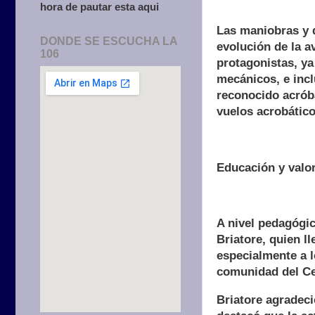
hora de pautar esta aqui
Las maniobras y d
DONDE SE ESCUCHA LA
evolución de la a
106
protagonistas, ya
mecánicos, e incl
reconocido acróba
vuelos acrobático
Educación y valo
A nivel pedagógic
Briatore, quien l
especialmente a l
comunidad del Ce
Briatore agradeci