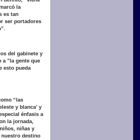
emarcó la
s es tan
r ser portadores
o”.
os del gabinete y
 a "la gente que
e esto pueda
 como “las
leste y blanca’ y
especial énfasis a
on la jornada,
niños, niñas y
 nuestro destino