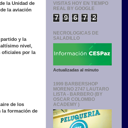
 de la Unidad de
VISITAS HOY EN TIEMPO
REAL BY GOOGLE
 de la aviación
7
9
6
7
2
NECROLOGICAS DE
SALADILLO
partido y la
altísimo nivel,
oficiales por la
Actualizadas al minuto
1999 BARBERSHOP
MORENO 2747 LAUTARO
LISTA - BARBERO (BY
OSCAR COLOMBO
aire de los
ACADEMY )
 la formación de