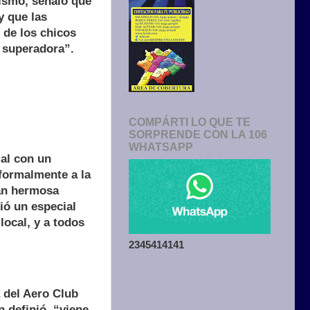
mismo, señaló que
y que las
 de los chicos
 superadora”.
COMPÁRTI LO QUE TE
SORPRENDE CON LA 106
WHATSAPP
ial con un
formalmente a la
tan hermosa
ió un especial
local, y a todos
2345414141
 del Aero Club
 definió, “viene