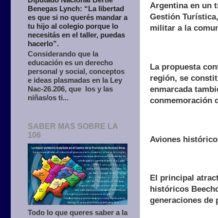
Argentina en un t
Benegas Lynch: “La libertad
Gestión Turística,
es que si no querés mandar a
tu hijo al colegio porque lo
militar a la comu
necesitás en el taller, puedas
hacerlo”.
Considerando que la
educación es un derecho
La propuesta cont
personal y social, conceptos
región, se consti
e ideas plasmadas en la Ley
enmarcada también
Nac-26.206, que los y las
niñas/os ti...
conmemoración d
SABER MAS SOBRE LA
106
Aviones histórico
El principal atrac
históricos Beech
generaciones de pi
Todo lo que queres saber a la