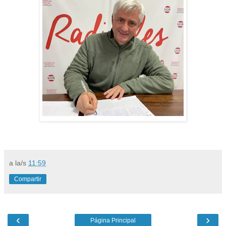
a la/s
11:59
Compartir
‹
›
Página Principal