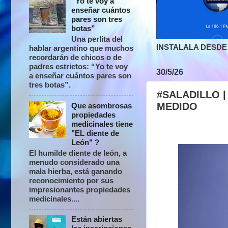
“Yo te voy a
enseñar cuántos
pares son tres
botas”
Una perlita del
INSTALALA DESDE 
hablar argentino que muchos
recordarán de chicos o de
padres estrictos: “Yo te voy
30/5/26
a enseñar cuántos pares son
tres botas”.
#SALADILLO 
MEDIDO
Que asombrosas
propiedades
medicinales tiene
"EL diente de
León" ?
El humilde diente de león, a
menudo considerado una
mala hierba, está ganando
reconocimiento por sus
impresionantes propiedades
medicinales....
Están abiertas