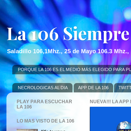
La 106 Siempre
Saladillo 106,1Mhz., 25 de Mayo 106.3 Mhz.,
PORQUE LA 106 ES EL MEDIO MÁS ELEGIDO PARA PUBLICITAR
NECROLOGICAS AL DIA
APP DE LA 106
TWIT
PLAY PARA ESCUCHAR
NUEVA!!! LA AP
LA 106
LO MAS VISTO DE LA 106