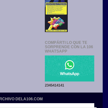
COMPÁRTI LO QUE TE
SORPRENDE CON LA 106
WHATSAPP
2345414141
ARCHIVO DELA106.COM