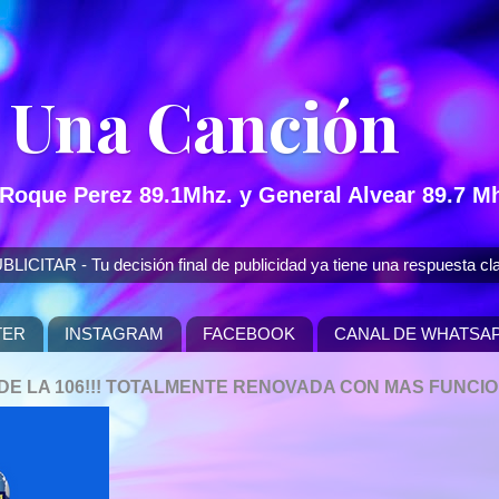
 Una Canción
 Roque Perez 89.1Mhz. y General Alvear 89.7 Mh
 - Tu decisión final de publicidad ya tiene una respuesta cla
TER
INSTAGRAM
FACEBOOK
CANAL DE WHATSA
P DE LA 106!!! TOTALMENTE RENOVADA CON MAS FUNCI