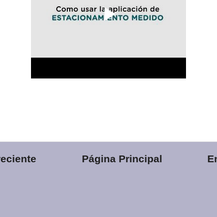
eciente
Página Principal
E