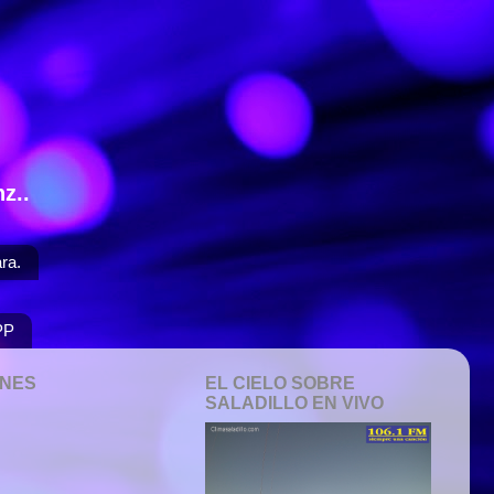
z..
ra.
PP
ONES
EL CIELO SOBRE
SALADILLO EN VIVO