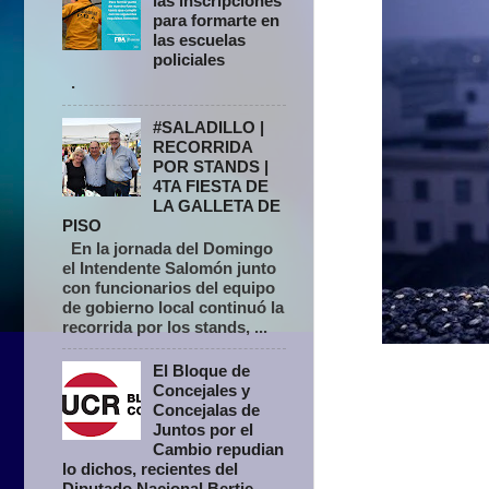
las inscripciones
para formarte en
las escuelas
policiales
.
#SALADILLO |
RECORRIDA
POR STANDS |
4TA FIESTA DE
LA GALLETA DE
PISO
En la jornada del Domingo
el Intendente Salomón junto
con funcionarios del equipo
de gobierno local continuó la
recorrida por los stands, ...
El Bloque de
Concejales y
Concejalas de
Juntos por el
Cambio repudian
lo dichos, recientes del
Diputado Nacional Bertie