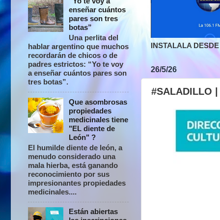
“Yo te voy a
enseñar cuántos
pares son tres
botas”
Una perlita del
INSTALALA DESDE 
hablar argentino que muchos
recordarán de chicos o de
padres estrictos: “Yo te voy
26/5/26
a enseñar cuántos pares son
tres botas”.
#SALADILLO | 
Que asombrosas
propiedades
medicinales tiene
"EL diente de
León" ?
El humilde diente de león, a
menudo considerado una
mala hierba, está ganando
reconocimiento por sus
impresionantes propiedades
medicinales....
Están abiertas