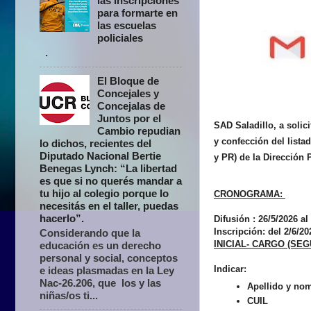
las inscripciones
para formarte en
las escuelas
policiales
.
El Bloque de
Concejales y
Concejalas de
Juntos por el
SAD Saladillo, a solici
Cambio repudian
y confección del
lista
lo dichos, recientes del
Diputado Nacional Bertie
y PR) de la Dirección 
Benegas Lynch: “La libertad
es que si no querés mandar a
tu hijo al colegio porque lo
CRONOGRAMA:
necesitás en el taller, puedas
hacerlo”.
Difusión :
26/5/2026 al 
Inscripción:
del 2/6/20
Considerando que la
INICIAL- CARGO (S
educación es un derecho
personal y social, conceptos
Indicar:
e ideas plasmadas en la Ley
Nac-26.206, que los y las
Apellido y no
niñas/os ti...
CUIL