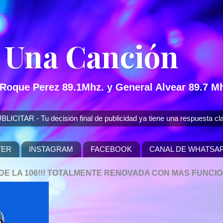
 Una Canción
 Roque Perez 89.1Mhz. y General Alvear 89.7 Mh
 - Tu decisión final de publicidad ya tiene una respuesta cla
TER
INSTAGRAM
FACEBOOK
CANAL DE WHATSA
P DE LA 106!!! TOTALMENTE RENOVADA CON MAS FUNCI