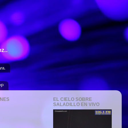
z..
ra.
PP
ONES
EL CIELO SOBRE
SALADILLO EN VIVO