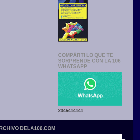
COMPÁRTI LO QUE TE
SORPRENDE CON LA 106
WHATSAPP
2345414141
ARCHIVO DELA106.COM