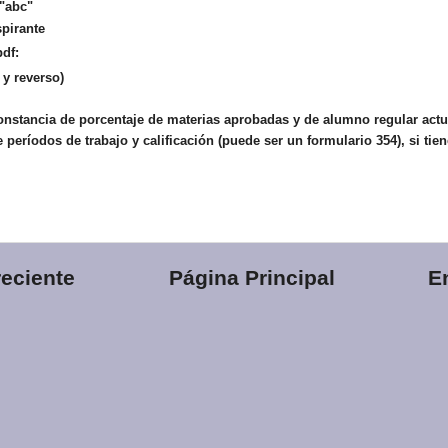
 "abc"
spirante
df:
 y reverso)
onstancia de porcentaje de materias aprobadas y de alumno regular actu
períodos de trabajo y calificación (puede ser un formulario 354), si tien
eciente
Página Principal
E