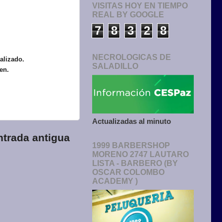
VISITAS HOY EN TIEMPO
REAL BY GOOGLE
7
8
3
2
8
NECROLOGICAS DE
alizado.
SALADILLO
en.
Actualizadas al minuto
ntrada antigua
1999 BARBERSHOP
MORENO 2747 LAUTARO
LISTA - BARBERO (BY
OSCAR COLOMBO
ACADEMY )