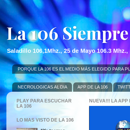
La 106 Siempre
Saladillo 106,1Mhz., 25 de Mayo 106.3 Mhz.,
PORQUE LA 106 ES EL MEDIO MÁS ELEGIDO PARA PUBLICITAR
NECROLOGICAS AL DIA
APP DE LA 106
TWIT
PLAY PARA ESCUCHAR
NUEVA!!! LA AP
LA 106
LO MAS VISTO DE LA 106