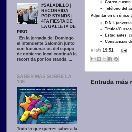
Correo cuenta
#SALADILLO |
Teléfono del a
RECORRIDA
POR STANDS |
Adjuntar en un único p
4TA FIESTA DE
D.N.I. (anverso
LA GALLETA DE
Títulos/Cursos
PISO
Estudiantes: c
En la jornada del Domingo
Constancias de 
el Intendente Salomón junto
con funcionarios del equipo
a la/s
19:51
de gobierno local continuó la
recorrida por los stands, ...
SABER MAS SOBRE LA
Entrada más r
106
Todo lo que queres saber a la