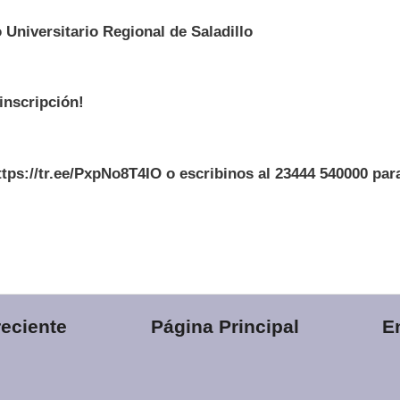
Universitario Regional de Saladillo
 inscripción!
ttps://tr.ee/PxpNo8T4IO o escribinos al 23444 540000 pa
eciente
Página Principal
E