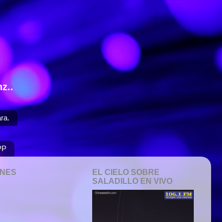
z..
ra.
PP
ONES
EL CIELO SOBRE
SALADILLO EN VIVO