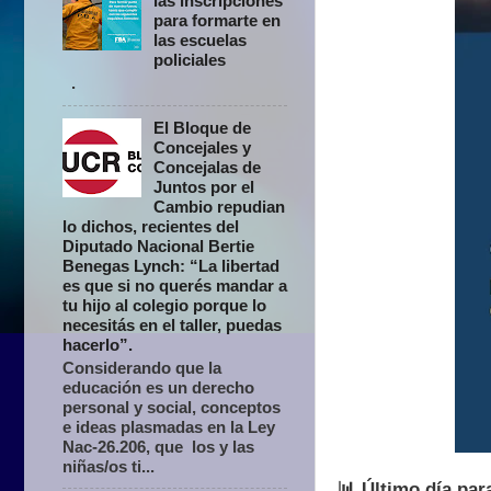
las inscripciones
para formarte en
las escuelas
policiales
.
El Bloque de
Concejales y
Concejalas de
Juntos por el
Cambio repudian
lo dichos, recientes del
Diputado Nacional Bertie
Benegas Lynch: “La libertad
es que si no querés mandar a
tu hijo al colegio porque lo
necesitás en el taller, puedas
hacerlo”.
Considerando que la
educación es un derecho
personal y social, conceptos
e ideas plasmadas en la Ley
Nac-26.206, que los y las
niñas/os ti...
📊 Último día par