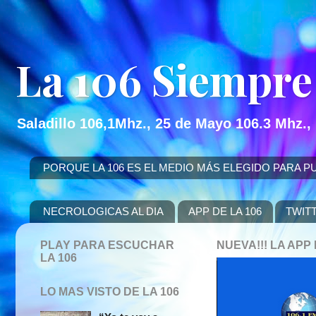
La 106 Siempre
Saladillo 106,1Mhz., 25 de Mayo 106.3 Mhz.,
PORQUE LA 106 ES EL MEDIO MÁS ELEGIDO PARA PUBLICITAR
NECROLOGICAS AL DIA
APP DE LA 106
TWIT
PLAY PARA ESCUCHAR
NUEVA!!! LA AP
LA 106
LO MAS VISTO DE LA 106