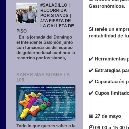
#SALADILLO |
Gastronómicos.
RECORRIDA
POR STANDS |
4TA FIESTA DE
LA GALLETA DE
Si tenés un empre
PISO
rentabilidad de tu
En la jornada del Domingo
el Intendente Salomón junto
con funcionarios del equipo
de gobierno local continuó la
recorrida por los stands, ...
✔️ Herramientas 
✔️ Estrategias pa
SABER MAS SOBRE LA
106
✔️ Capacitación p
✔️ Cupos limitad
📅 27 de mayo
Todo lo que queres saber a la
🕘 09:00 a 15:00 h