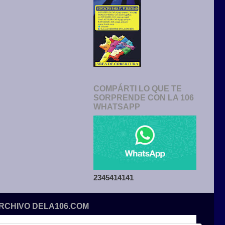
COMPÁRTI LO QUE TE
SORPRENDE CON LA 106
WHATSAPP
2345414141
ARCHIVO DELA106.COM