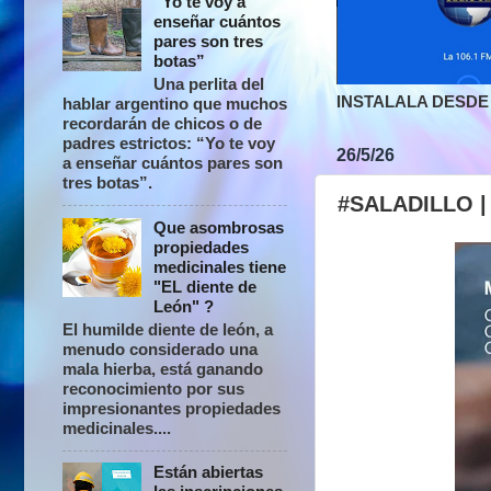
“Yo te voy a
enseñar cuántos
pares son tres
botas”
Una perlita del
INSTALALA DESDE 
hablar argentino que muchos
recordarán de chicos o de
padres estrictos: “Yo te voy
26/5/26
a enseñar cuántos pares son
tres botas”.
#SALADILLO |
Que asombrosas
propiedades
medicinales tiene
"EL diente de
León" ?
El humilde diente de león, a
menudo considerado una
mala hierba, está ganando
reconocimiento por sus
impresionantes propiedades
medicinales....
Están abiertas