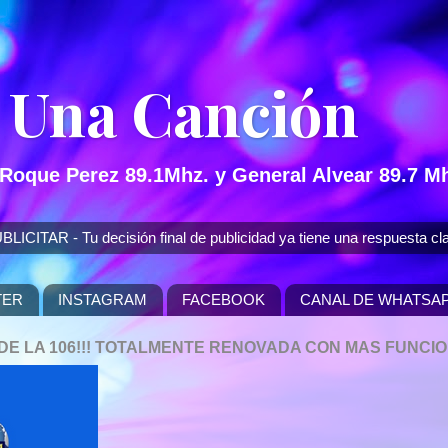
 Una Canción
 Roque Perez 89.1Mhz. y General Alvear 89.7 Mh
 - Tu decisión final de publicidad ya tiene una respuesta cla
TER
INSTAGRAM
FACEBOOK
CANAL DE WHATSA
P DE LA 106!!! TOTALMENTE RENOVADA CON MAS FUNCI