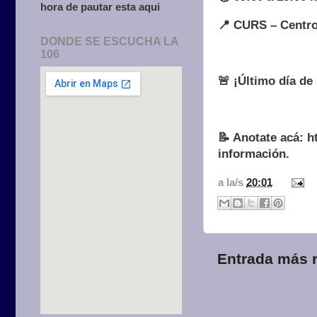
hora de pautar esta aqui
📍 CURS – Centro 
DONDE SE ESCUCHA LA
106
🚨 ¡Último día de
📝 Anotate acá: h
información.
a la/s
20:01
Entrada más r