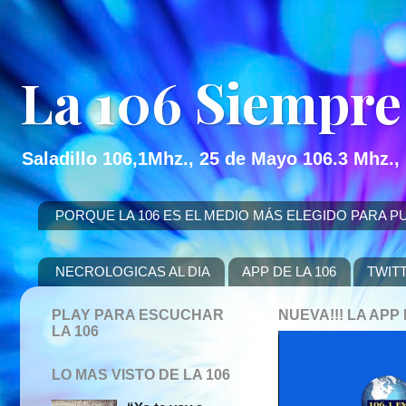
La 106 Siempre
Saladillo 106,1Mhz., 25 de Mayo 106.3 Mhz.,
PORQUE LA 106 ES EL MEDIO MÁS ELEGIDO PARA PUBLICITAR
NECROLOGICAS AL DIA
APP DE LA 106
TWIT
PLAY PARA ESCUCHAR
NUEVA!!! LA AP
LA 106
LO MAS VISTO DE LA 106