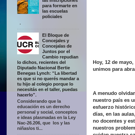
las inscripciones
para formarte en
las escuelas
policiales
.
El Bloque de
Concejales y
Concejalas de
Juntos por el
Cambio repudian
Hoy, 12 de mayo, 
lo dichos, recientes del
Diputado Nacional Bertie
unimos para abra
Benegas Lynch: “La libertad
es que si no querés mandar a
tu hijo al colegio porque lo
necesitás en el taller, puedas
A menudo olvidam
hacerlo”.
nuestro país es 
Considerando que la
educación es un derecho
esfuerzo históric
personal y social, conceptos
días, en las aulas
e ideas plasmadas en la Ley
no docentes y est
Nac-26.206, que los y las
nuestros problema
niñas/os ti...
cuidan nuestra sa