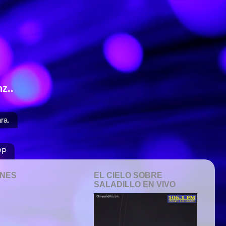
z..
ra.
PP
ONES
EL CIELO SOBRE
SALADILLO EN VIVO