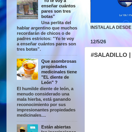
“Yo te voy a
enseñar cuántos
pares son tres
botas”
Una perlita del
INSTALALA DESDE 
hablar argentino que muchos
recordarán de chicos o de
padres estrictos: “Yo te voy
12/5/26
a enseñar cuántos pares son
tres botas”.
#SALADILLO | S
Que asombrosas
propiedades
medicinales tiene
"EL diente de
León" ?
El humilde diente de león, a
menudo considerado una
mala hierba, está ganando
reconocimiento por sus
impresionantes propiedades
medicinales....
Están abiertas