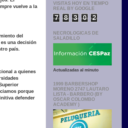
VISITAS HOY EN TIEMPO
mpre vuelve a la
REAL BY GOOGLE
7
8
3
0
2
NECROLOGICAS DE
amiento del
SALADILLO
 es una decisión
tro país.
Actualizadas al minuto
ional a quienes
rsidades
1999 BARBERSHOP
Superior
MORENO 2747 LAUTARO
unciamos porque
LISTA - BARBERO (BY
initiva defender
OSCAR COLOMBO
ACADEMY )