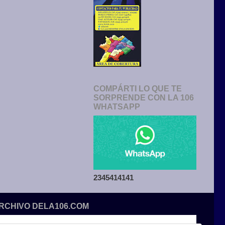
COMPÁRTI LO QUE TE
SORPRENDE CON LA 106
WHATSAPP
2345414141
ARCHIVO DELA106.COM