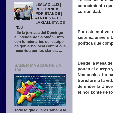
#SALADILLO |
conocimiento que 
RECORRIDA
comunidad.
POR STANDS |
4TA FIESTA DE
LA GALLETA DE
PISO
Por este motivo, 
En la jornada del Domingo
el Intendente Salomón junto
sistema universit
con funcionarios del equipo
política que comp
de gobierno local continuó la
recorrida por los stands, ...
Desde la Mesa de
SABER MAS SOBRE LA
ponen el cuerpo y
106
Nacionales. Lo h
transforma la vi
defender la Unive
el horizonte de t
Todo lo que queres saber a la