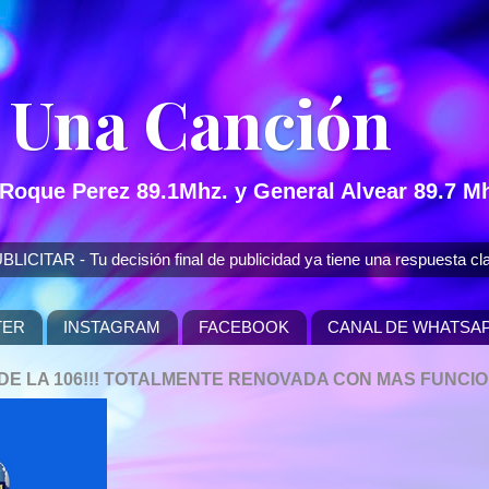
 Una Canción
 Roque Perez 89.1Mhz. y General Alvear 89.7 Mh
 - Tu decisión final de publicidad ya tiene una respuesta cla
TER
INSTAGRAM
FACEBOOK
CANAL DE WHATSA
P DE LA 106!!! TOTALMENTE RENOVADA CON MAS FUNCI