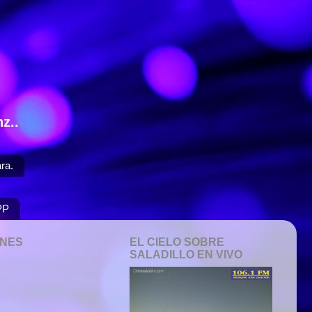
z..
ra.
PP
ONES
EL CIELO SOBRE
SALADILLO EN VIVO