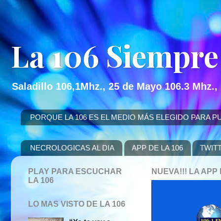
La 106 Siempre
Saladillo 106,1Mhz., 25 de Mayo 106.3 Mhz.,
PORQUE LA 106 ES EL MEDIO MÁS ELEGIDO PARA PUBLICITAR
NECROLOGICAS AL DIA
APP DE LA 106
TWIT
PLAY PARA ESCUCHAR
NUEVA!!! LA AP
LA 106
LO MAS VISTO DE LA 106