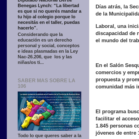
Benegas Lynch: “La libertad
Días atrás, la Se
es que si no querés mandar a
de la Municipalid
tu hijo al colegio porque lo
necesitás en el taller, puedas
Laboral, una inic
hacerlo”.
discapacidad de 
Considerando que la
educación es un derecho
el mundo del trab
personal y social, conceptos
e ideas plasmadas en la Ley
Nac-26.206, que los y las
niñas/os ti...
En el Salón Sesqu
comercios y empre
propuesta y prom
SABER MAS SOBRE LA
106
comunidad más in
El programa busca
facilitar el acce
1.845 personas co
jóvenes de entre 
Todo lo que queres saber a la