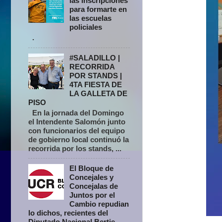
las inscripciones
para formarte en
las escuelas
policiales
.
#SALADILLO |
RECORRIDA
POR STANDS |
4TA FIESTA DE
LA GALLETA DE
PISO
En la jornada del Domingo
el Intendente Salomón junto
con funcionarios del equipo
de gobierno local continuó la
recorrida por los stands, ...
El Bloque de
Concejales y
Concejalas de
Juntos por el
Cambio repudian
lo dichos, recientes del
Diputado Nacional Bertie