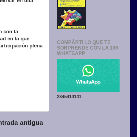
derivar en una
o con la
ad en la que
COMPÁRTI LO QUE TE
articipación plena
SORPRENDE CON LA 106
WHATSAPP
2345414141
ntrada antigua