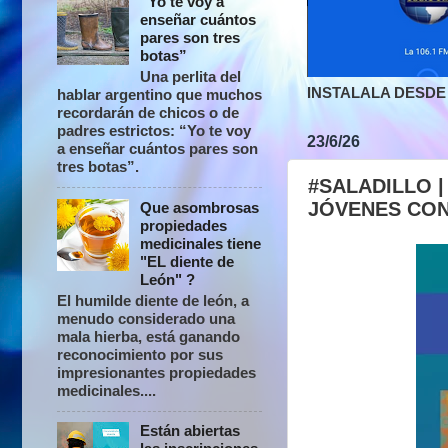
“Yo te voy a
enseñar cuántos
pares son tres
botas”
Una perlita del
INSTALALA DESDE 
hablar argentino que muchos
recordarán de chicos o de
padres estrictos: “Yo te voy
23/6/26
a enseñar cuántos pares son
tres botas”.
#SALADILLO |
JÓVENES CON
Que asombrosas
propiedades
medicinales tiene
"EL diente de
León" ?
El humilde diente de león, a
menudo considerado una
mala hierba, está ganando
reconocimiento por sus
impresionantes propiedades
medicinales....
Están abiertas