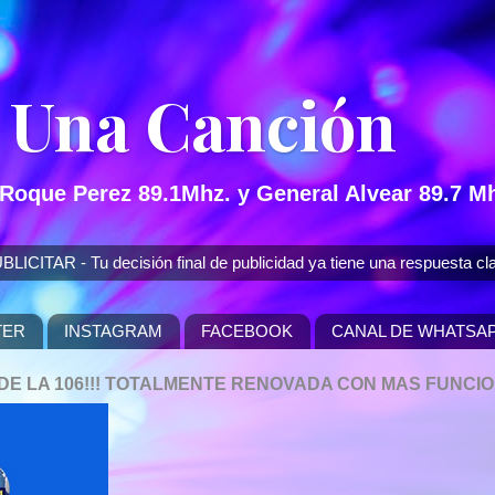
 Una Canción
 Roque Perez 89.1Mhz. y General Alvear 89.7 Mh
 - Tu decisión final de publicidad ya tiene una respuesta cla
TER
INSTAGRAM
FACEBOOK
CANAL DE WHATSA
P DE LA 106!!! TOTALMENTE RENOVADA CON MAS FUNCI