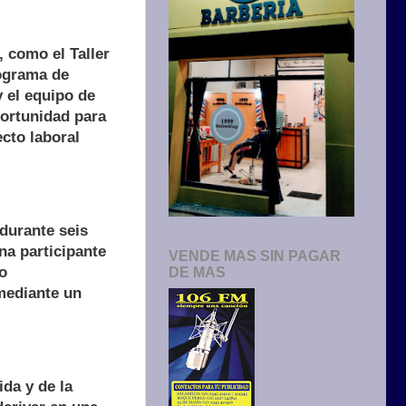
 como el Taller
rograma de
y el equipo de
portunidad para
cto laboral
durante seis
na participante
VENDE MAS SIN PAGAR
 o
DE MAS
mediante un
ida y de la