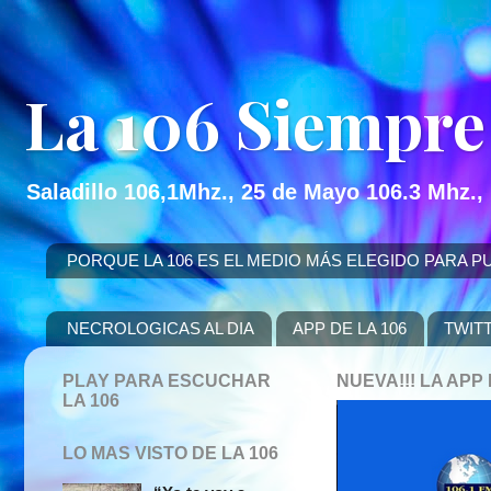
La 106 Siempre
Saladillo 106,1Mhz., 25 de Mayo 106.3 Mhz.,
PORQUE LA 106 ES EL MEDIO MÁS ELEGIDO PARA PUBLICITAR
NECROLOGICAS AL DIA
APP DE LA 106
TWIT
PLAY PARA ESCUCHAR
NUEVA!!! LA AP
LA 106
LO MAS VISTO DE LA 106