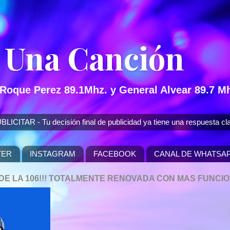
 Una Canción
 Roque Perez 89.1Mhz. y General Alvear 89.7 Mh
 - Tu decisión final de publicidad ya tiene una respuesta cla
TER
INSTAGRAM
FACEBOOK
CANAL DE WHATSA
P DE LA 106!!! TOTALMENTE RENOVADA CON MAS FUNCI