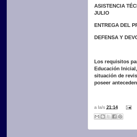
ASISTENCIA TÉC
JULIO
ENTREGA DEL P
DEFENSA Y DEV
Los requisitos par
Educación Inicial,
situación de revi
poseer anteceden
a la/s
21:14