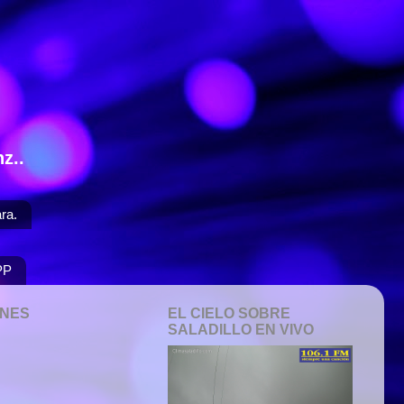
z..
ra.
PP
ONES
EL CIELO SOBRE
SALADILLO EN VIVO