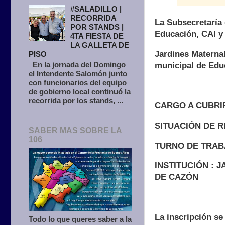
#SALADILLO |
RECORRIDA
La Subsecretaría
POR STANDS |
Educación, CAI y
4TA FIESTA DE
LA GALLETA DE
Jardines Maternal
PISO
En la jornada del Domingo
municipal de Educ
el Intendente Salomón junto
con funcionarios del equipo
de gobierno local continuó la
recorrida por los stands, ...
CARGO A CUBRI
SITUACIÓN DE R
SABER MAS SOBRE LA
106
TURNO DE TRABA
INSTITUCIÓN : 
DE CAZÓN
La inscripción se 
Todo lo que queres saber a la