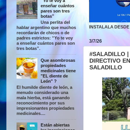
“Yo te voy a
enseñar cuántos
pares son tres
botas”
Una perlita del
INSTALALA DESDE 
hablar argentino que muchos
recordarán de chicos o de
padres estrictos: “Yo te voy
3/7/26
a enseñar cuántos pares son
tres botas”.
#SALADILLO 
DIRECTIVO EN
Que asombrosas
propiedades
SALADILLO
medicinales tiene
"EL diente de
León" ?
El humilde diente de león, a
menudo considerado una
mala hierba, está ganando
reconocimiento por sus
impresionantes propiedades
medicinales....
Están abiertas