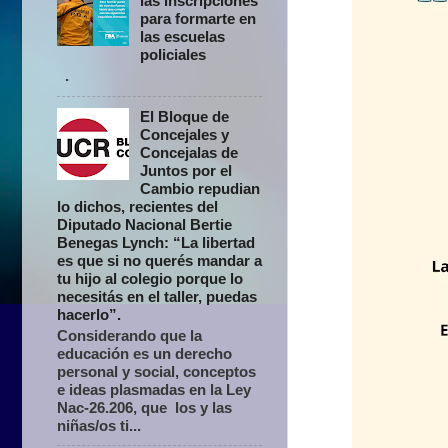
las inscripciones
para formarte en
las escuelas
policiales
.
El Bloque de
Concejales y
Concejalas de
Juntos por el
Cambio repudian
lo dichos, recientes del
Diputado Nacional Bertie
Benegas Lynch: “La libertad
es que si no querés mandar a
tu hijo al colegio porque lo
necesitás en el taller, puedas
hacerlo”.
Considerando que la
educación es un derecho
personal y social, conceptos
e ideas plasmadas en la Ley
Nac-26.206, que los y las
niñas/os ti...