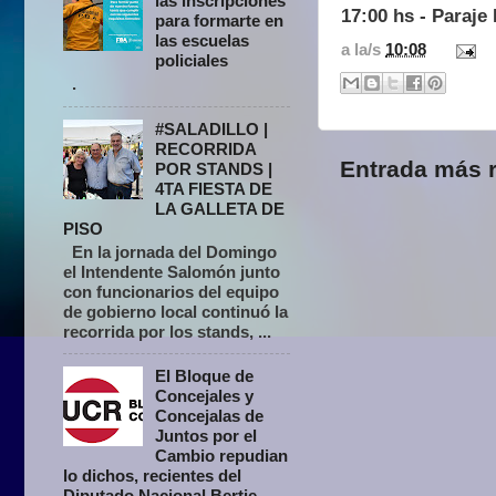
las inscripciones
17:00 hs - Paraj
para formarte en
las escuelas
a la/s
10:08
policiales
.
#SALADILLO |
RECORRIDA
Entrada más r
POR STANDS |
4TA FIESTA DE
LA GALLETA DE
PISO
En la jornada del Domingo
el Intendente Salomón junto
con funcionarios del equipo
de gobierno local continuó la
recorrida por los stands, ...
El Bloque de
Concejales y
Concejalas de
Juntos por el
Cambio repudian
lo dichos, recientes del
Diputado Nacional Bertie