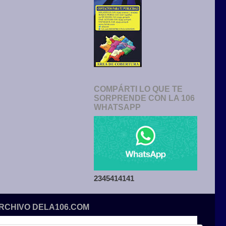
COMPÁRTI LO QUE TE
SORPRENDE CON LA 106
WHATSAPP
2345414141
ARCHIVO DELA106.COM