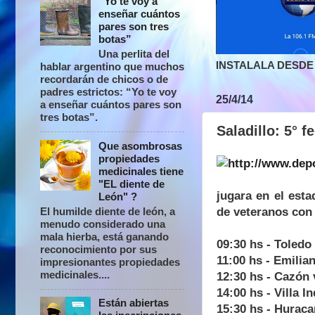
“Yo te voy a
enseñar cuántos
pares son tres
botas”
Una perlita del
INSTALALA DESDE 
hablar argentino que muchos
recordarán de chicos o de
padres estrictos: “Yo te voy
25/4/14
a enseñar cuántos pares son
tres botas”.
Saladillo: 5° f
Que asombrosas
propiedades
medicinales tiene
"EL diente de
jugara en el esta
León" ?
de veteranos con 
El humilde diente de león, a
menudo considerado una
mala hierba, está ganando
09:30 hs - Toledo
reconocimiento por sus
11:00 hs - Emilia
impresionantes propiedades
medicinales....
12:30 hs - Cazón
14:00 hs - Villa 
Están abiertas
15:30 hs - Huraca