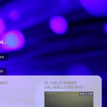
z..
ra.
PP
ONES
EL CIELO SOBRE
SALADILLO EN VIVO