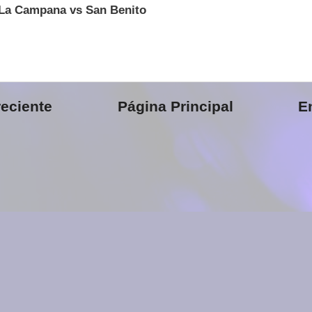
e La Campana vs San Benito
eciente
Página Principal
E