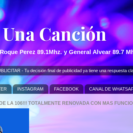
 Una Canción
 Roque Perez 89.1Mhz. y General Alvear 89.7 Mh
 - Tu decisión final de publicidad ya tiene una respuesta cla
TER
INSTAGRAM
FACEBOOK
CANAL DE WHATSA
P DE LA 106!!! TOTALMENTE RENOVADA CON MAS FUNCI