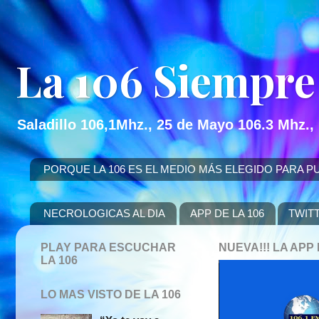
La 106 Siempre
Saladillo 106,1Mhz., 25 de Mayo 106.3 Mhz.,
PORQUE LA 106 ES EL MEDIO MÁS ELEGIDO PARA PUBLICITAR
NECROLOGICAS AL DIA
APP DE LA 106
TWIT
PLAY PARA ESCUCHAR
NUEVA!!! LA AP
LA 106
LO MAS VISTO DE LA 106