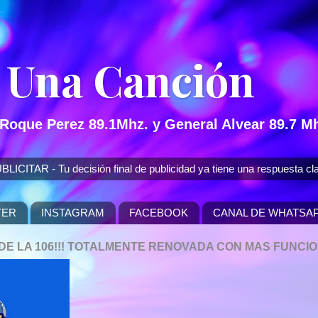
 Una Canción
 Roque Perez 89.1Mhz. y General Alvear 89.7 Mh
 - Tu decisión final de publicidad ya tiene una respuesta cla
TER
INSTAGRAM
FACEBOOK
CANAL DE WHATSA
P DE LA 106!!! TOTALMENTE RENOVADA CON MAS FUNCI