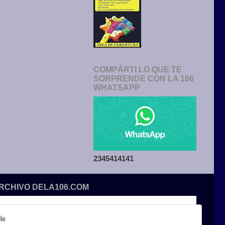
COMPÁRTI LO QUE TE
SORPRENDE CON LA 106
WHATSAPP
2345414141
ARCHIVO DELA106.COM