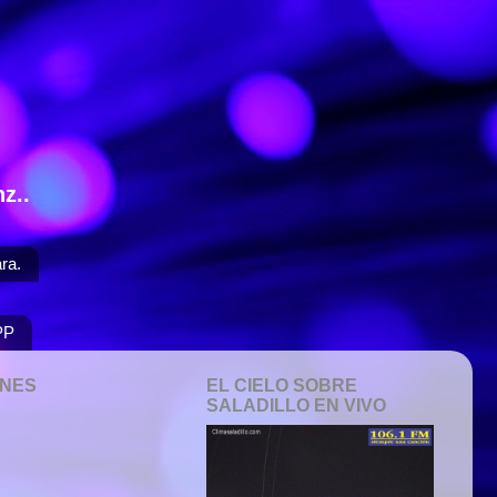
z..
ra.
PP
ONES
EL CIELO SOBRE
SALADILLO EN VIVO