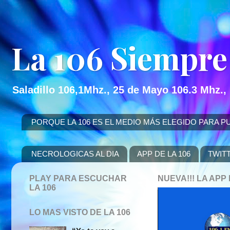
La 106 Siempre
Saladillo 106,1Mhz., 25 de Mayo 106.3 Mhz.,
PORQUE LA 106 ES EL MEDIO MÁS ELEGIDO PARA PUBLICITAR
NECROLOGICAS AL DIA
APP DE LA 106
TWIT
PLAY PARA ESCUCHAR
NUEVA!!! LA AP
LA 106
LO MAS VISTO DE LA 106