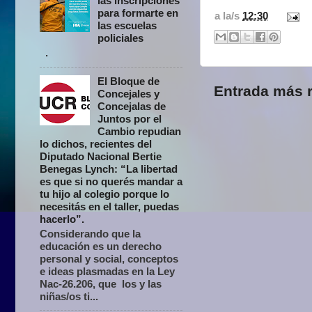
las inscripciones
para formarte en
a la/s
12:30
las escuelas
policiales
.
El Bloque de
Entrada más r
Concejales y
Concejalas de
Juntos por el
Cambio repudian
lo dichos, recientes del
Diputado Nacional Bertie
Benegas Lynch: “La libertad
es que si no querés mandar a
tu hijo al colegio porque lo
necesitás en el taller, puedas
hacerlo”.
Considerando que la
educación es un derecho
personal y social, conceptos
e ideas plasmadas en la Ley
Nac-26.206, que los y las
niñas/os ti...