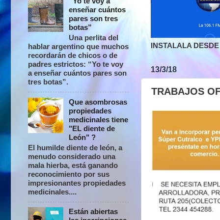
“Yo te voy a
enseñar cuántos
pares son tres
botas”
Una perlita del
INSTALALA DESDE 
hablar argentino que muchos
recordarán de chicos o de
padres estrictos: “Yo te voy
13/3/18
a enseñar cuántos pares son
tres botas”.
TRABAJOS O
Que asombrosas
propiedades
medicinales tiene
"EL diente de
León" ?
El humilde diente de león, a
menudo considerado una
mala hierba, está ganando
reconocimiento por sus
impresionantes propiedades
medicinales....
Están abiertas