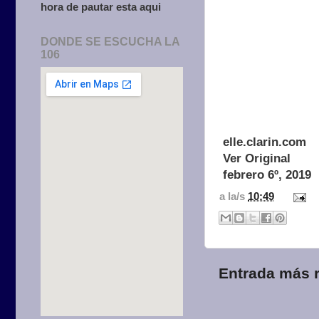
hora de pautar esta aqui
DONDE SE ESCUCHA LA
106
elle.clarin.com
Ver Original
febrero 6º, 2019
a la/s
10:49
Entrada más r