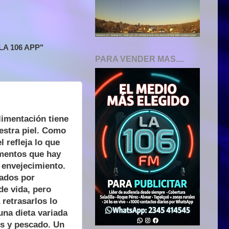
A 106 APP"
PARA VENDER MAS....
limentación tiene
estra piel. Como
l refleja lo que
imentos que hay
l envejecimiento.
sados por
e vida, pero
 retrasarlos lo
una dieta variada
os y pescado. Un