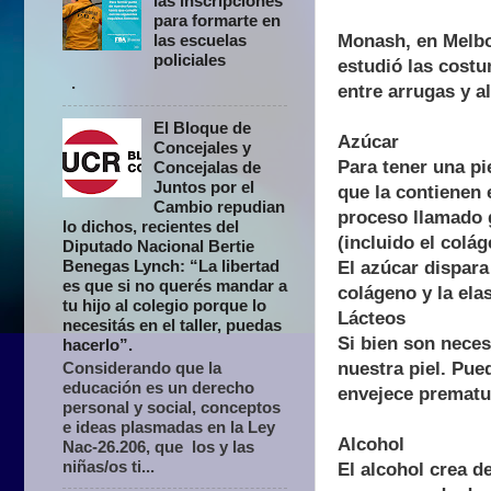
las inscripciones
para formarte en
Monash, en Melb
las escuelas
policiales
estudió las costu
.
entre arrugas y a
El Bloque de
Azúcar
Concejales y
Para tener una pi
Concejalas de
Juntos por el
que la contienen 
Cambio repudian
proceso llamado g
lo dichos, recientes del
(incluido el colá
Diputado Nacional Bertie
Benegas Lynch: “La libertad
El azúcar dispar
es que si no querés mandar a
colágeno y la elas
tu hijo al colegio porque lo
Lácteos
necesitás en el taller, puedas
Si bien son neces
hacerlo”.
nuestra piel. Pue
Considerando que la
educación es un derecho
envejece prematu
personal y social, conceptos
e ideas plasmadas en la Ley
Alcohol
Nac-26.206, que los y las
niñas/os ti...
El alcohol crea d