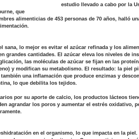
estudio llevado a cabo por la U
ourne, que
mbres alimenticias de 453 personas de 70 años, halló un
limentación.
el sana, lo mejor es evitar el azúcar refinada y los alim
en grandes cantidades. El azúcar eleva los niveles de ins
licación, las moléculas de azúcar se fijan en las proteína
geno) y modifican su metabolismo. El resultado: la piel pi
a también una inflamación que produce enzimas y desco
tina, lo que debilita los tejidos.
arios por su aporte de calcio, los productos lácteos tien
den agrandar los poros y aumentar el estrés oxidativo, po
ramente.
eshidratación en el organismo, lo que impacta en la piel