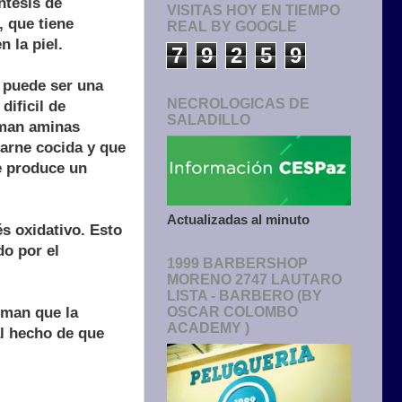
ntesis de
VISITAS HOY EN TIEMPO
, que tiene
REAL BY GOOGLE
 la piel.
7
9
2
5
9
a puede ser una
NECROLOGICAS DE
dificil de
SALADILLO
rman aminas
carne cocida y que
e produce un
Actualizadas al minuto
s oxidativo. Esto
do por el
1999 BARBERSHOP
MORENO 2747 LAUTARO
LISTA - BARBERO (BY
rman que la
OSCAR COLOMBO
ACADEMY )
al hecho de que