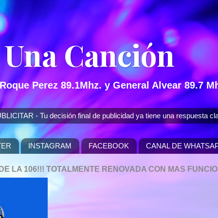
 Una Canción
 Roque Perez 89.1Mhz. y General Alvear 89.7 Mh
 - Tu decisión final de publicidad ya tiene una respuesta cla
TER
INSTAGRAM
FACEBOOK
CANAL DE WHATSA
P DE LA 106!!! TOTALMENTE RENOVADA CON MAS FUNCI