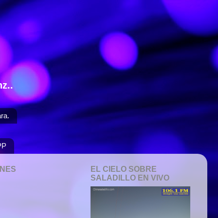
z..
ra.
PP
ONES
EL CIELO SOBRE
SALADILLO EN VIVO