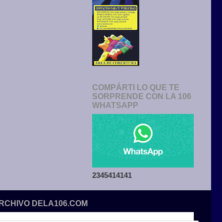
COMPÁRTI LO QUE TE
SORPRENDE CON LA 106
WHATSAPP
2345414141
ARCHIVO DELA106.COM