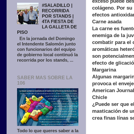
exceso puede dese
#SALADILLO |
colágeno. Por su 
RECORRIDA
efectos antioxida
POR STANDS |
Carne asada
4TA FIESTA DE
LA GALLETA DE
La carne es fuent
PISO
enemiga de la juv
En la jornada del Domingo
combatir para el
el Intendente Salomón junto
aromáticas heteró
con funcionarios del equipo
de gobierno local continuó la
son potencialment
recorrida por los stands, ...
efecto de glicació
Margarina
Algunas margarina
SABER MAS SOBRE LA
106
provoca el enveje
American Journal 
Chicle
¿Puede ser que el
masticación de un
crea finas línas s
Todo lo que queres saber a la