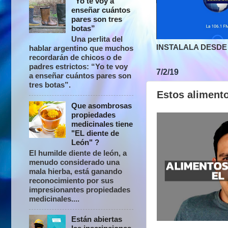
“Yo te voy a
enseñar cuántos
pares son tres
botas”
Una perlita del
INSTALALA DESDE 
hablar argentino que muchos
recordarán de chicos o de
padres estrictos: “Yo te voy
7/2/19
a enseñar cuántos pares son
tres botas”.
Estos alimento
Que asombrosas
propiedades
medicinales tiene
"EL diente de
León" ?
El humilde diente de león, a
menudo considerado una
mala hierba, está ganando
reconocimiento por sus
impresionantes propiedades
medicinales....
Están abiertas