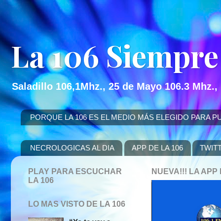
La 106 Siempre
Saladillo 106,1Mhz., 25 de Mayo 106.3 Mhz.,
PORQUE LA 106 ES EL MEDIO MÁS ELEGIDO PARA PUBLICITAR
NECROLOGICAS AL DIA
APP DE LA 106
TWIT
PLAY PARA ESCUCHAR
NUEVA!!! LA AP
LA 106
LO MAS VISTO DE LA 106