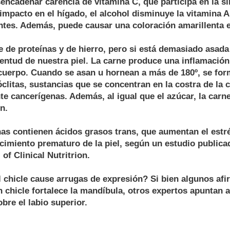
ncadenar carencia de vitamina C, que participa en la sí
impacto en el hígado, el alcohol disminuye la vitamina A
ntes. Además, puede causar una coloración amarillenta en
e de proteínas y de hierro, pero si está demasiado asad
entud de nuestra piel. La carne produce una inflamación 
 cuerpo. Cuando se asan u hornean a más de 180º, se fo
clitas, sustancias que se concentran en la costra de la 
e cancerígenas. Además, al igual que el azúcar, la carn
n.
s contienen ácidos grasos trans, que aumentan el estré
cimiento prematuro de la piel, según un estudio publica
of Clinical Nutritrion.
 chicle cause arrugas de expresión? Si bien algunos afi
 chicle fortalece la mandíbula, otros expertos apuntan 
obre el labio superior.