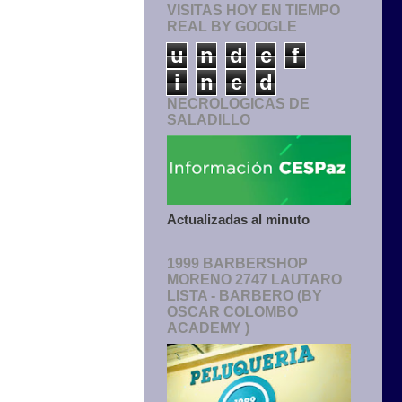
VISITAS HOY EN TIEMPO
REAL BY GOOGLE
u
n
d
e
f
i
n
e
d
NECROLOGICAS DE
SALADILLO
Actualizadas al minuto
1999 BARBERSHOP
MORENO 2747 LAUTARO
LISTA - BARBERO (BY
OSCAR COLOMBO
ACADEMY )