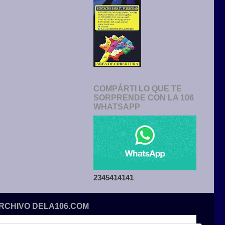
COMPÁRTI LO QUE TE
SORPRENDE CON LA 106
WHATSAPP
2345414141
ARCHIVO DELA106.COM