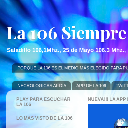
La 106 Siempre
Saladillo 106,1Mhz., 25 de Mayo 106.3 Mhz.,
PORQUE LA 106 ES EL MEDIO MÁS ELEGIDO PARA PUBLICITAR
NECROLOGICAS AL DIA
APP DE LA 106
TWIT
PLAY PARA ESCUCHAR
NUEVA!!! LA AP
LA 106
LO MAS VISTO DE LA 106