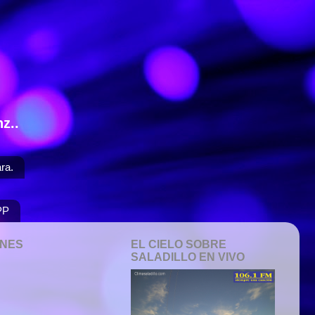
z..
ra.
PP
ONES
EL CIELO SOBRE
SALADILLO EN VIVO