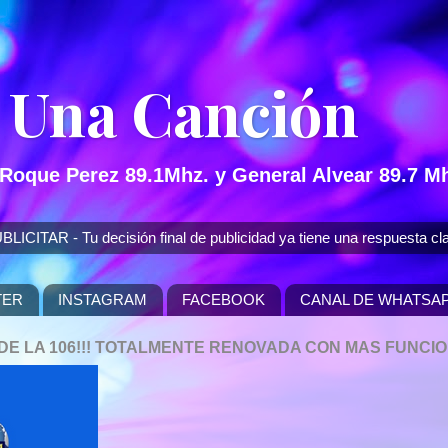
 Una Canción
 Roque Perez 89.1Mhz. y General Alvear 89.7 Mh
 - Tu decisión final de publicidad ya tiene una respuesta cla
TER
INSTAGRAM
FACEBOOK
CANAL DE WHATSA
P DE LA 106!!! TOTALMENTE RENOVADA CON MAS FUNCI