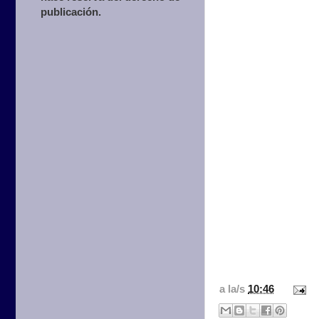
publicación.
a la/s
10:46