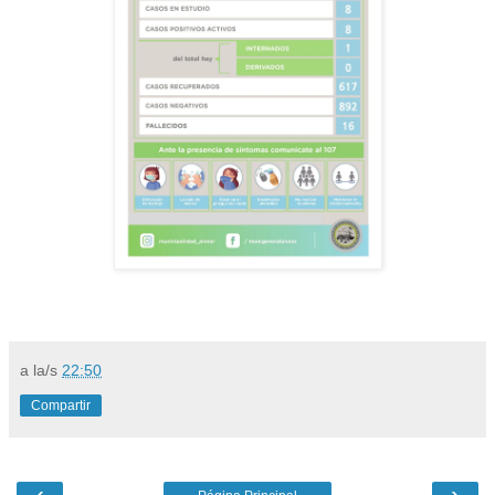
a la/s
22:50
Compartir
‹
›