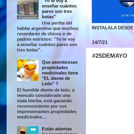
“Yo te voy a
enseñar cuántos
pares son tres
botas”
Una perlita del
INSTALALA DESDE 
hablar argentino que muchos
recordarán de chicos o de
padres estrictos: “Yo te voy
14/7/21
a enseñar cuántos pares son
tres botas”.
#25DEMAYO
Que asombrosas
propiedades
medicinales tiene
"EL diente de
León" ?
El humilde diente de león, a
menudo considerado una
mala hierba, está ganando
reconocimiento por sus
impresionantes propiedades
medicinales....
Están abiertas