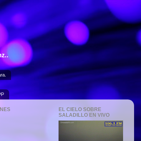
z..
ra.
PP
ONES
EL CIELO SOBRE
SALADILLO EN VIVO