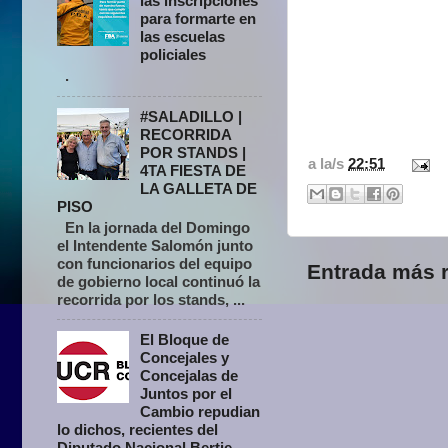
las inscripciones
para formarte en
las escuelas
policiales
.
#SALADILLO |
RECORRIDA
POR STANDS |
a la/s
22:51
4TA FIESTA DE
LA GALLETA DE
PISO
En la jornada del Domingo
el Intendente Salomón junto
con funcionarios del equipo
Entrada más r
de gobierno local continuó la
recorrida por los stands, ...
El Bloque de
Concejales y
Concejalas de
Juntos por el
Cambio repudian
lo dichos, recientes del
Diputado Nacional Bertie