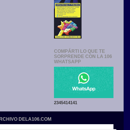
COMPÁRTI LO QUE TE
SORPRENDE CON LA 106
WHATSAPP
2345414141
ARCHIVO DELA106.COM