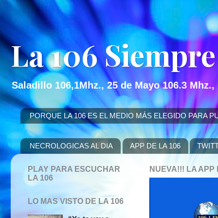
La 106 Siempre
Saladillo 106,1Mhz., 25 de Mayo 106.3 Mhz.,
PORQUE LA 106 ES EL MEDIO MÁS ELEGIDO PARA PUBLICITAR
NECROLOGICAS AL DIA
APP DE LA 106
TWIT
PLAY PARA ESCUCHAR
NUEVA!!! LA AP
LA 106
LO MAS VISTO DE LA 106