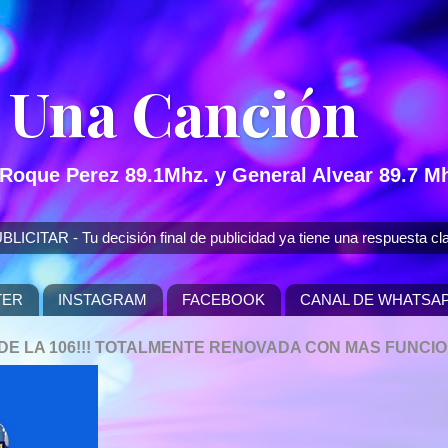
 Una Canción
 Roque Perez 89.1Mhz. y General Alvear 89.7 Mh
 - Tu decisión final de publicidad ya tiene una respuesta cla
TER
INSTAGRAM
FACEBOOK
CANAL DE WHATSA
P DE LA 106!!! TOTALMENTE RENOVADA CON MAS FUNCI