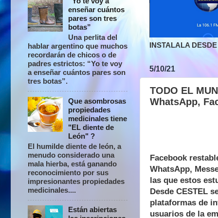
“Yo te voy a
enseñar cuántos
pares son tres
botas”
Una perlita del
INSTALALA DESDE 
hablar argentino que muchos
recordarán de chicos o de
padres estrictos: “Yo te voy
5/10/21
a enseñar cuántos pares son
tres botas”.
TODO EL MUNDO
WhatsApp, Fac
Que asombrosas
propiedades
medicinales tiene
"EL diente de
León" ?
El humilde diente de león, a
menudo considerado una
Facebook restable
mala hierba, está ganando
WhatsApp, Messeng
reconocimiento por sus
las que estos est
impresionantes propiedades
medicinales....
Desde CESTEL se h
plataformas de in
Están abiertas
usuarios de la em