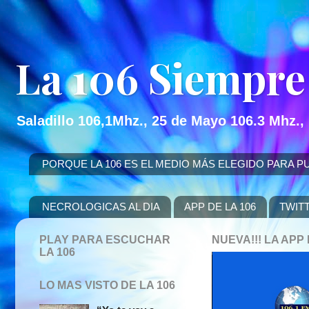
La 106 Siempre
Saladillo 106,1Mhz., 25 de Mayo 106.3 Mhz.,
PORQUE LA 106 ES EL MEDIO MÁS ELEGIDO PARA PUBLICITAR
NECROLOGICAS AL DIA
APP DE LA 106
TWIT
PLAY PARA ESCUCHAR
NUEVA!!! LA AP
LA 106
LO MAS VISTO DE LA 106