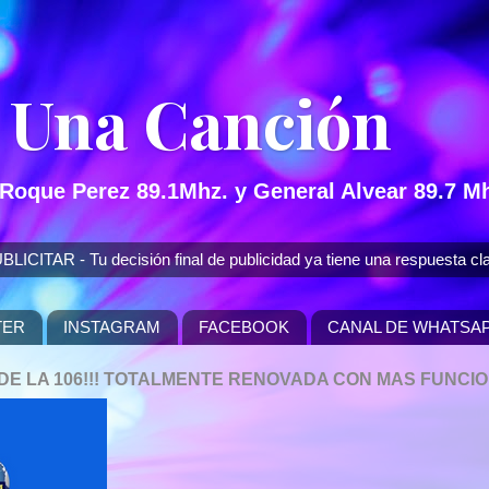
 Una Canción
 Roque Perez 89.1Mhz. y General Alvear 89.7 Mh
 - Tu decisión final de publicidad ya tiene una respuesta cla
TER
INSTAGRAM
FACEBOOK
CANAL DE WHATSA
P DE LA 106!!! TOTALMENTE RENOVADA CON MAS FUNCI