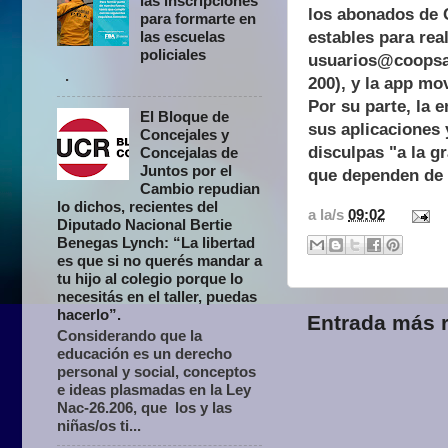
las inscripciones
los abonados de 
para formarte en
estables para rea
las escuelas
policiales
usuarios@coopsal.
.
200), y la app mo
Por su parte, la 
El Bloque de
sus aplicaciones 
Concejales y
disculpas "a la 
Concejalas de
Juntos por el
que dependen de 
Cambio repudian
lo dichos, recientes del
a la/s
09:02
Diputado Nacional Bertie
Benegas Lynch: “La libertad
es que si no querés mandar a
tu hijo al colegio porque lo
necesitás en el taller, puedas
hacerlo”.
Entrada más r
Considerando que la
educación es un derecho
personal y social, conceptos
e ideas plasmadas en la Ley
Nac-26.206, que los y las
niñas/os ti...