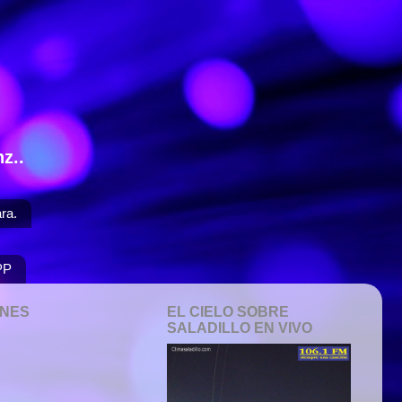
z..
ra.
PP
ONES
EL CIELO SOBRE
SALADILLO EN VIVO