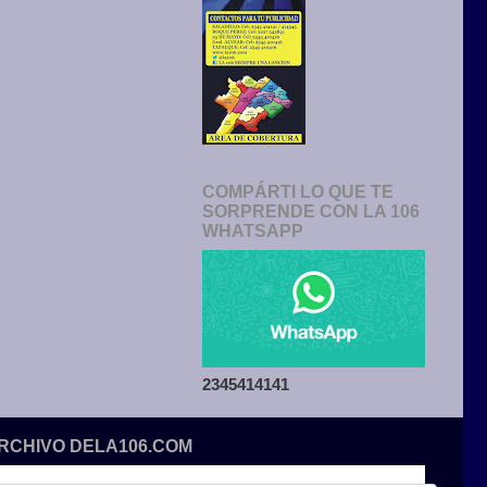
COMPÁRTI LO QUE TE
SORPRENDE CON LA 106
WHATSAPP
2345414141
ARCHIVO DELA106.COM