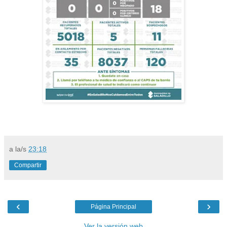
a la/s
23:18
Compartir
‹
›
Página Principal
Ver la versión web