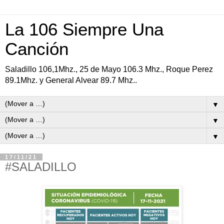
La 106 Siempre Una
Canción
Saladillo 106,1Mhz., 25 de Mayo 106.3 Mhz., Roque Perez
89.1Mhz. y General Alvear 89.7 Mhz..
▼
▼
▼
17/11/21
#SALADILLO