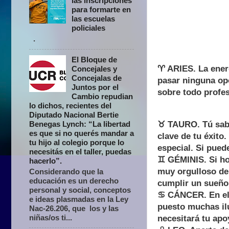
las inscripciones
para formarte en
las escuelas
policiales
.
El Bloque de
♈ ARIES. La energ
Concejales y
Concejalas de
pasar ninguna op
Juntos por el
sobre todo profes
Cambio repudian
lo dichos, recientes del
Diputado Nacional Bertie
Benegas Lynch: “La libertad
♉ TAURO. Tú sabe
es que si no querés mandar a
clave de tu éxito
tu hijo al colegio porque lo
especial. Si pued
necesitás en el taller, puedas
♊ GÉMINIS. Si hoy
hacerlo”.
muy orgulloso de 
Considerando que la
educación es un derecho
cumplir un sueñ
personal y social, conceptos
♋ CÁNCER. En el t
e ideas plasmadas en la Ley
puesto muchas ilu
Nac-26.206, que los y las
niñas/os ti...
necesitará tu apoy