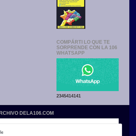
COMPÁRTI LO QUE TE
SORPRENDE CON LA 106
WHATSAPP
2345414141
ARCHIVO DELA106.COM