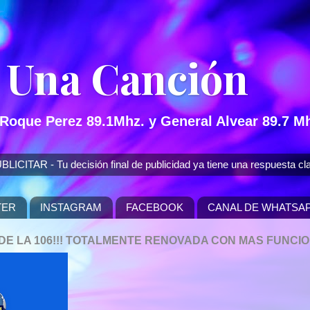
 Una Canción
 Roque Perez 89.1Mhz. y General Alvear 89.7 Mh
 - Tu decisión final de publicidad ya tiene una respuesta cla
TER
INSTAGRAM
FACEBOOK
CANAL DE WHATSA
P DE LA 106!!! TOTALMENTE RENOVADA CON MAS FUNCI