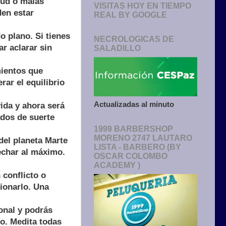
tud o malas
VISITAS HOY EN TIEMPO
den estar
REAL BY GOOGLE
 plano. Si tienes
NECROLOGICAS DE
r aclarar sin
SALADILLO
mientos que
rar el equilibrio
Actualizadas al minuto
ida y ahora será
dos de suerte
1999 BARBERSHOP
MORENO 2747 LAUTARO
del planeta Marte
LISTA - BARBERO (BY
echar al máximo.
OSCAR COLOMBO
ACADEMY )
conflicto o
ionarlo. Una
onal y podrás
o. Medita todas