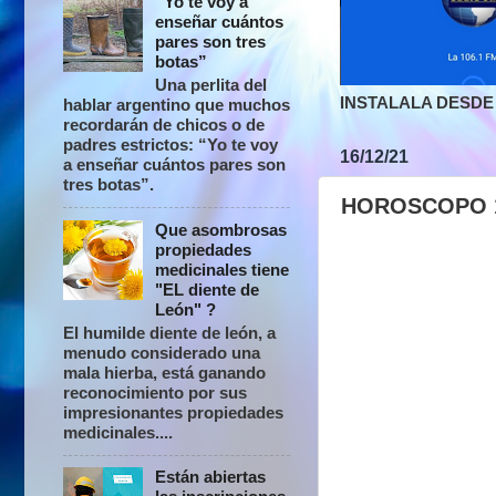
“Yo te voy a
enseñar cuántos
pares son tres
botas”
Una perlita del
INSTALALA DESDE 
hablar argentino que muchos
recordarán de chicos o de
padres estrictos: “Yo te voy
16/12/21
a enseñar cuántos pares son
tres botas”.
HOROSCOPO 1
Que asombrosas
propiedades
medicinales tiene
"EL diente de
León" ?
El humilde diente de león, a
menudo considerado una
mala hierba, está ganando
reconocimiento por sus
impresionantes propiedades
medicinales....
Están abiertas