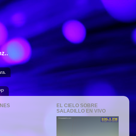
z..
ra.
PP
ONES
EL CIELO SOBRE
SALADILLO EN VIVO