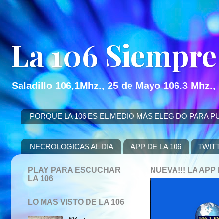
La 106 Siempre
Saladillo 106,1Mhz., 25 de Mayo 106.3 Mhz.,
PORQUE LA 106 ES EL MEDIO MÁS ELEGIDO PARA PUBLICITAR
NECROLOGICAS AL DIA
APP DE LA 106
TWIT
PLAY PARA ESCUCHAR
NUEVA!!! LA AP
LA 106
LO MAS VISTO DE LA 106