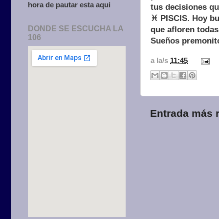
hora de pautar esta aqui
tus decisiones qu
♓ PISCIS. Hoy bus
DONDE SE ESCUCHA LA
que afloren todas
106
Sueños premonito
a la/s
11:45
Entrada más r