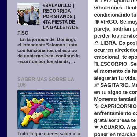
♌ LEO. Aparta de 
#SALADILLO |
vibraciones. Dent
RECORRIDA
condicionando tu
POR STANDS |
♍ VIRGO. Sé muy 
4TA FIESTA DE
LA GALLETA DE
pareja, podrían p
PISO
perder los nervio
En la jornada del Domingo
♎ LIBRA. Es posib
el Intendente Salomón junto
ocurren alrededor
con funcionarios del equipo
de gobierno local continuó la
emocional, te apo
recorrida por los stands, ...
♏ ESCORPIO. Sent
el momento de ha
alegrarán tu vida.
SABER MAS SOBRE LA
106
♐ SAGITARIO. Much
en tu signo te c
Momento fantásti
♑ CAPRICORNIO. C
enfrentamiento c
grata sorpresa te
♒ ACUARIO. Algui
Todo lo que queres saber a la
poner en marcha 