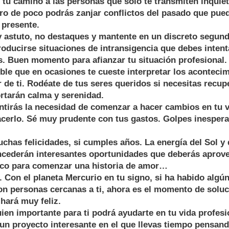
tu camino a las personas que sólo te transmiten inquie
ro de poco podrás zanjar conflictos del pasado que pue
 presente.
astuto, no destaques y mantente en un discreto segundo
roducirse situaciones de intransigencia que debes intenta
s. Buen momento para afianzar tu situación profesional.
le que en ocasiones te cueste interpretar los aconteci
 de ti. Rodéate de tus seres queridos si necesitas recupe
rtarán calma y serenidad.
irás la necesidad de comenzar a hacer cambios en tu v
cerlo. Sé muy prudente con tus gastos. Golpes inespera
as felicidades, si cumples años. La energía del Sol y 
oncederán interesantes oportunidades que deberás aprov
co para comenzar una historia de amor…
on el planeta Mercurio en tu signo, si ha habido algún 
on personas cercanas a ti, ahora es el momento de soluc
 hará muy feliz.
en importante para ti podrá ayudarte en tu vida profesi
un proyecto interesante en el que llevas tiempo pensand