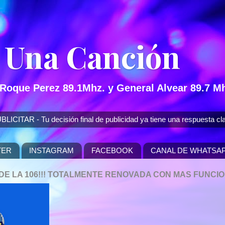
 Una Canción
 Roque Perez 89.1Mhz. y General Alvear 89.7 Mh
 - Tu decisión final de publicidad ya tiene una respuesta cla
TER
INSTAGRAM
FACEBOOK
CANAL DE WHATSA
P DE LA 106!!! TOTALMENTE RENOVADA CON MAS FUNCI