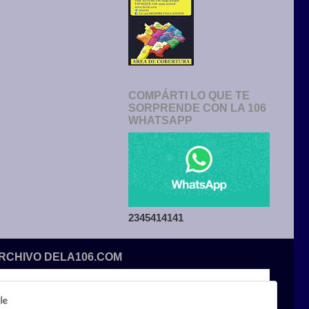
COMPÁRTI LO QUE TE
SORPRENDE CON LA 106
WHATSAPP
2345414141
ARCHIVO DELA106.COM