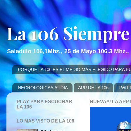
La 106 Siempre
Saladillo 106,1Mhz., 25 de Mayo 106.3 Mhz.,
PORQUE LA 106 ES EL MEDIO MÁS ELEGIDO PARA PUBLICITAR
NECROLOGICAS AL DIA
APP DE LA 106
TWIT
PLAY PARA ESCUCHAR
NUEVA!!! LA AP
LA 106
LO MAS VISTO DE LA 106