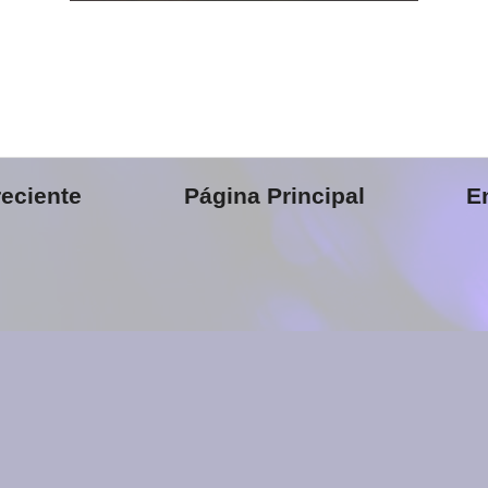
eciente
Página Principal
E