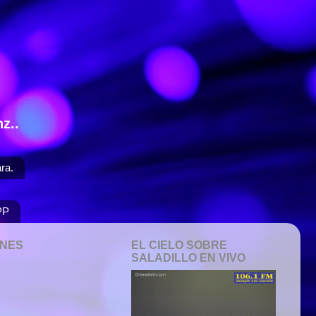
z..
ra.
PP
ONES
EL CIELO SOBRE
SALADILLO EN VIVO