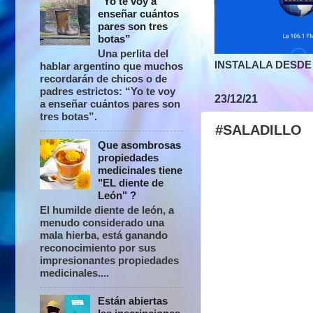
“Yo te voy a
enseñar cuántos
pares son tres
botas”
Una perlita del
INSTALALA DESDE 
hablar argentino que muchos
recordarán de chicos o de
padres estrictos: “Yo te voy
23/12/21
a enseñar cuántos pares son
tres botas”.
#SALADILLO
Que asombrosas
propiedades
medicinales tiene
"EL diente de
León" ?
El humilde diente de león, a
menudo considerado una
mala hierba, está ganando
reconocimiento por sus
impresionantes propiedades
medicinales....
Están abiertas