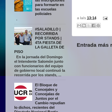
las inscripciones
para formarte en
las escuelas
policiales
a la/s
13:14
.
#SALADILLO |
RECORRIDA
POR STANDS |
4TA FIESTA DE
Entrada más r
LA GALLETA DE
PISO
En la jornada del Domingo
el Intendente Salomón junto
con funcionarios del equipo
de gobierno local continuó la
recorrida por los stands, ...
El Bloque de
Concejales y
Concejalas de
Juntos por el
Cambio repudian
lo dichos, recientes del
Diputado Nacional Bertie