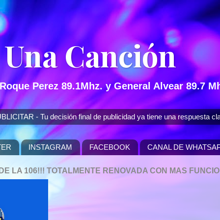
 Una Canción
 Roque Perez 89.1Mhz. y General Alvear 89.7 Mh
 - Tu decisión final de publicidad ya tiene una respuesta cla
TER
INSTAGRAM
FACEBOOK
CANAL DE WHATSA
P DE LA 106!!! TOTALMENTE RENOVADA CON MAS FUNCI