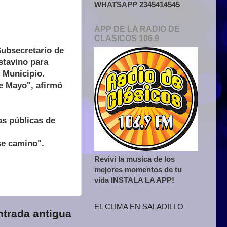
WHATSAPP 2345414545
APP DE LA RADIO DE
CLASICOS 106.9
Subsecretario de
stavino para
l Municipio.
de Mayo", afirmó
as públicas de
se camino".
Revivi la musica de los
mejores momentos de tu
vida INSTALA LA APP!
EL CLIMA EN SALADILLO
ntrada antigua