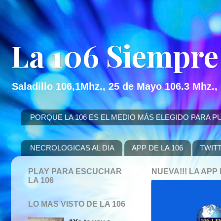
La 106 Siempre
Saladillo 106,1Mhz., 25 de Mayo 106.3 Mhz.,
PORQUE LA 106 ES EL MEDIO MÁS ELEGIDO PARA PUBLICITAR
NECROLOGICAS AL DIA
APP DE LA 106
TWIT
PLAY PARA ESCUCHAR
NUEVA!!! LA AP
LA 106
LO MAS VISTO DE LA 106