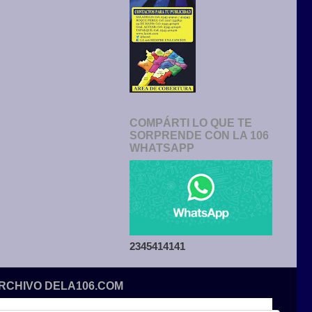
COMPÁRTI LO QUE TE
SORPRENDE CON LA 106
WHATSAPP
2345414141
ARCHIVO DELA106.COM