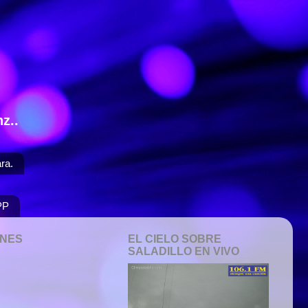
z..
ra.
PP
ONES
EL CIELO SOBRE
SALADILLO EN VIVO