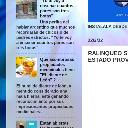
“Yo te voy a
enseñar cuántos
pares son tres
botas”
Una perlita del
INSTALALA DESDE 
hablar argentino que muchos
recordarán de chicos o de
padres estrictos: “Yo te voy
22/3/22
a enseñar cuántos pares son
tres botas”.
RALINQUEO S
ESTADO PROV
Que asombrosas
propiedades
medicinales tiene
"EL diente de
León" ?
El humilde diente de león, a
menudo considerado una
mala hierba, está ganando
reconocimiento por sus
impresionantes propiedades
medicinales....
Están abiertas