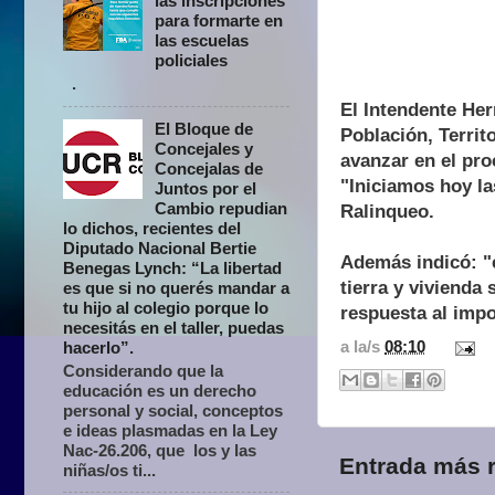
las inscripciones
para formarte en
las escuelas
policiales
.
El Intendente He
El Bloque de
Población, Territ
Concejales y
avanzar en el pro
Concejalas de
"Iniciamos hoy la
Juntos por el
Cambio repudian
Ralinqueo.
lo dichos, recientes del
Diputado Nacional Bertie
Además indicó: "e
Benegas Lynch: “La libertad
tierra y vivienda
es que si no querés mandar a
tu hijo al colegio porque lo
respuesta al impo
necesitás en el taller, puedas
a la/s
08:10
hacerlo”.
Considerando que la
educación es un derecho
personal y social, conceptos
e ideas plasmadas en la Ley
Nac-26.206, que los y las
Entrada más r
niñas/os ti...